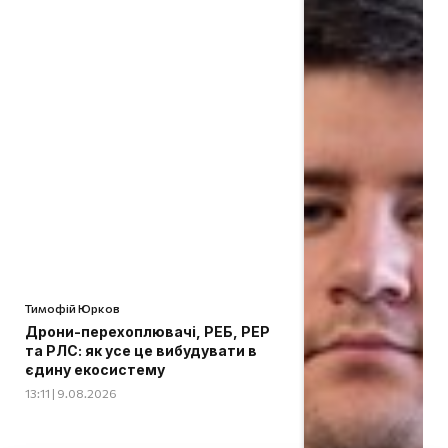
Тимофій Юрков
Дрони-перехоплювачі, РЕБ, РЕР
та РЛС: як усе це вибудувати в
єдину екосистему
13:11 | 9.08.2026