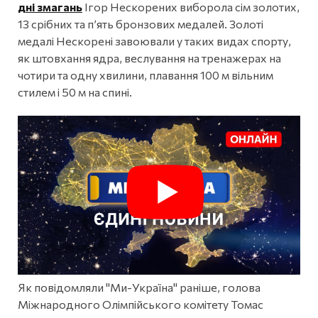
дні змагань
Ігор Нескорених виборола сім золотих,
13 срібних та п’ять бронзових медалей. Золоті
медалі Нескорені завоювали у таких видах спорту,
як штовхання ядра, веслування на тренажерах на
чотири та одну хвилини, плавання 100 м вільним
стилем і 50 м на спині.
Як повідомляли "Ми-Україна" раніше, голова
Міжнародного Олімпійського комітету Томас