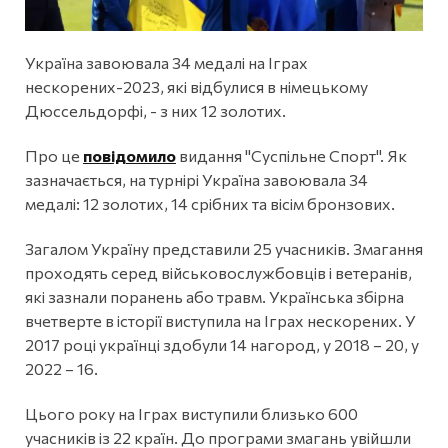
Україна завоювала 34 медалі на Іграх
нескорених-2023, які відбулися в німецькому
Дюссельдорфі, - з них 12 золотих.
Про це
повідомило
видання "Суспільне Спорт". Як
зазначається, на турнірі Україна завоювала 34
медалі: 12 золотих, 14 срібних та вісім бронзових.
Загалом Україну представили 25 учасників. Змагання
проходять серед військовослужбовців і ветеранів,
які зазнали поранень або травм. Українська збірна
вчетверте в історії виступила на Іграх нескорених. У
2017 році українці здобули 14 нагород, у 2018 – 20, у
2022 – 16.
Цього року на Іграх виступили близько 600
учасників із 22 країн. До програми змагань увійшли