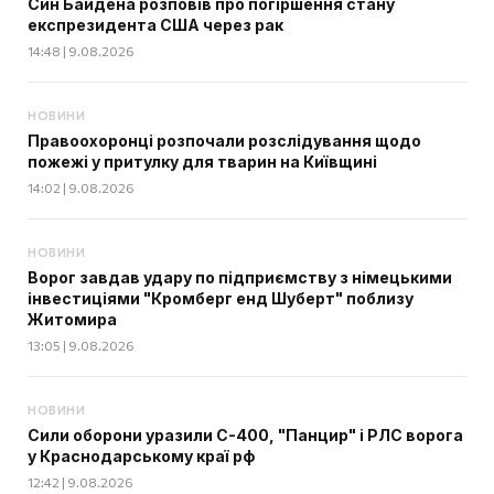
Син Байдена розповів про погіршення стану
експрезидента США через рак
14:48 | 9.08.2026
НОВИНИ
Правоохоронці розпочали розслідування щодо
пожежі у притулку для тварин на Київщині
14:02 | 9.08.2026
НОВИНИ
Ворог завдав удару по підприємству з німецькими
інвестиціями "Кромберг енд Шуберт" поблизу
Житомира
13:05 | 9.08.2026
НОВИНИ
Сили оборони уразили С-400, "Панцир" і РЛС ворога
у Краснодарському краї рф
12:42 | 9.08.2026