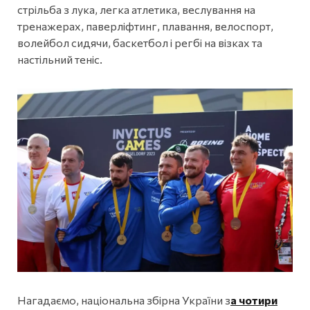
стрільба з лука, легка атлетика, веслування на
тренажерах, паверліфтинг, плавання, велоспорт,
волейбол сидячи, баскетбол і регбі на візках та
настільний теніс.
Нагадаємо, національна збірна України з
а чотири