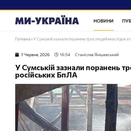
НОВИНИ
ПУБ
Головна
»
У Сумській зазнали поранень троє людей внаслідок ат
7 Червня, 2026
16:54
Станіслав Янішевський
У Сумській зазнали поранень тр
російських БпЛА