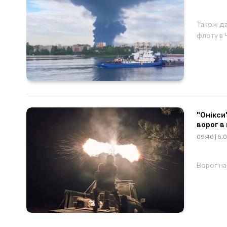
Також да
флоту в 
"Онікси
ворог в 
09:40 | 6.
Ворог на 