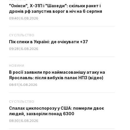
"Онікси", Х-31П і "Шахеди": скільки ракет і
дронів рф запустив ворог в ніч на 6 серпня
09:40 | 6.08.2026
СУСПІЛЬСТВО
Пік спеки в Україні: де очікувати +37
09:28 | 6.08.2026
НОВИНИ
В росії заявили про наймасованішу атаку на
Ярославль: після вибухів палає НПЗ (відео)
08:51 | 6.08.2026
СУСПІЛЬСТВО
Спалах циклоспорозу у США: померли двоє
людей, захворіли понад 6300
08:30 | 6.08.2026