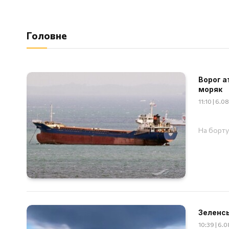
Головне
Ворог а
моряк
11:10 | 6.
На борту
Зеленсь
10:39 | 6.