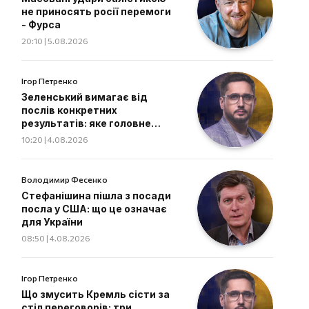
не приносять росії перемоги
- Фурса
20:10 | 5.08.2026
Ігор Петренко
Зеленський вимагає від
послів конкретних
результатів: яке головне
завдання дипломатів
10:20 | 4.08.2026
Володимир Фесенко
Стефанішина пішла з посади
посла у США: що це означає
для України
08:50 | 4.08.2026
Ігор Петренко
Що змусить Кремль сісти за
стіл переговорів: три