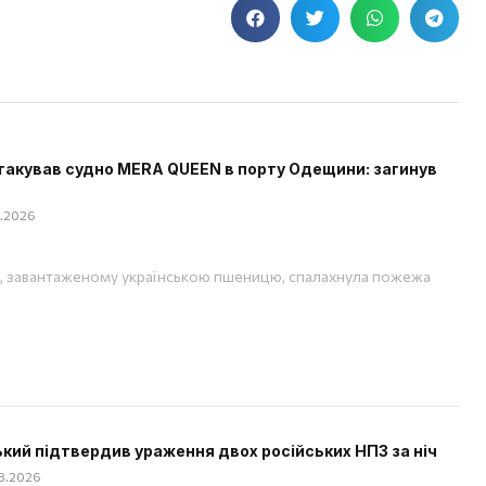
такував судно MERA QUEEN в порту Одещини: загинув
08.2026
, завантаженому українською пшеницю, спалахнула пожежа
кий підтвердив ураження двох російських НПЗ за ніч
08.2026