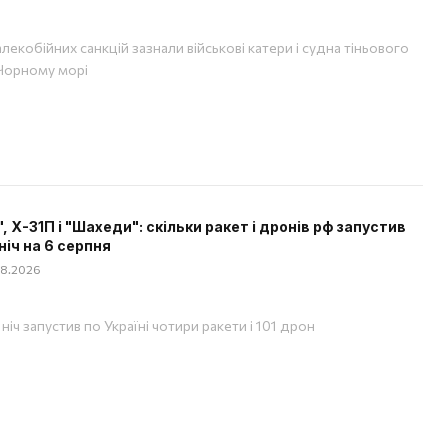
лекобійних санкцій зазнали військові катери і судна тіньового
Чорному морі
", Х-31П і "Шахеди": скільки ракет і дронів рф запустив
ніч на 6 серпня
08.2026
ніч запустив по Україні чотири ракети і 101 дрон