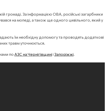
й громаді. За інформацією ОВА, російські загарбники
вався на мопеді, а також ще одного цивільного, який у
надають їм необхідну допомогу та проводять додаткові
аних травм уточнюється.
нами по
АЗС на Чернігівщині
і
Запоріжжі
.