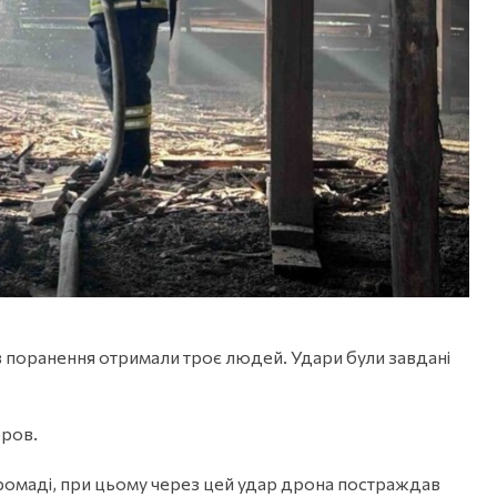
в поранення отримали троє людей. Удари були завдані
ров.
 громаді, при цьому через цей удар дрона постраждав