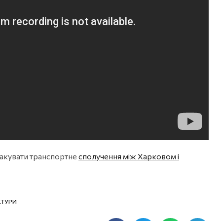
атакувати транспортне
сполучення між Харковом і
КТУРИ