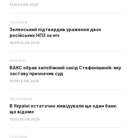
11:10 | 6.08.2026
ГОЛОВНЕ
Зеленський підтвердив ураження двох
російських НПЗ за ніч
10:39 | 6.08.2026
НОВИНИ
ВАКС обрав запобіжний захід Стефанішиній: яку
заставу призначив суд
10:18 | 6.08.2026
ЕКОНОМІКА
В Україні остаточно ліквідували ще один банк:
що відомо
10:02 | 6.08.2026
ГОЛОВНЕ