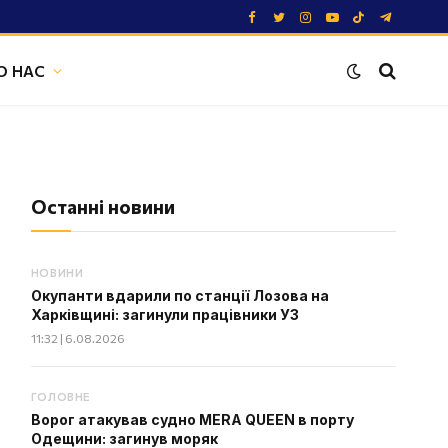
Facebook
Twitter
Instagram
YouTube
TikTok
Telegram
О НАС
Останні новини
НОВИНИ
Окупанти вдарили по станції Лозова на
Харківщині: загинули працівники УЗ
11:32 | 6.08.2026
ГОЛОВНЕ
Ворог атакував судно MERA QUEEN в порту
Одещини: загинув моряк