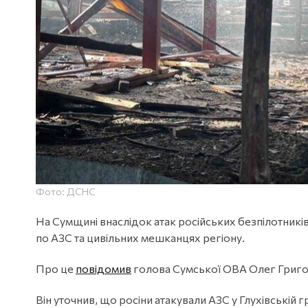
Фото: ДСНС
На Сумщині внаслідок атак російських безпілотникі
по АЗС та цивільних мешканцях регіону.
Про це
повідомив
голова Сумської ОВА Олег Григо
Він уточнив, що росіни атакували АЗС у Глухівській