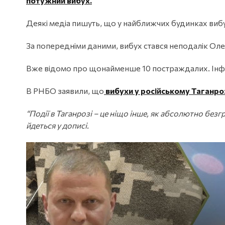
потужний вибух.
Деякі медіа пишуть, що у найближчих будинках виб
За попередніми даними, вибух стався неподалік Ол
Вже відомо про щонайменше 10 постраждалих. Інфо
В РНБО заявили, що
вибухи у російському Таганро
“Події в Таганрозі – це ніщо інше, як абсолютно безг
йдеться у дописі.