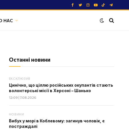
Facebook
Twitter
Instagram
YouTube
TikTok
Telegram
О НАС
Останні новини
ЕКСКЛЮЗИВ
Цинічно, що ціллю російських окупантів стають
волонтерські місії в Херсоні – Шанько
12:09 | 7.08.2026
НОВИНИ
Вибух у морі в Коблевому: загинув чоловік, є
постраждалі