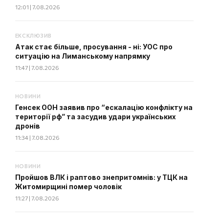
12:01 | 7.08.2026
ЕКСКЛЮЗИВ
Атак стає більше, просування - ні: УОС про
ситуацію на Лиманському напрямку
11:47 | 7.08.2026
НОВИНИ
Генсек ООН заявив про “ескалацію конфлікту на
території рф” та засудив удари українських
дронів
11:34 | 7.08.2026
НОВИНИ
Пройшов ВЛК і раптово знепритомнів: у ТЦК на
Житомирщині помер чоловік
11:27 | 7.08.2026