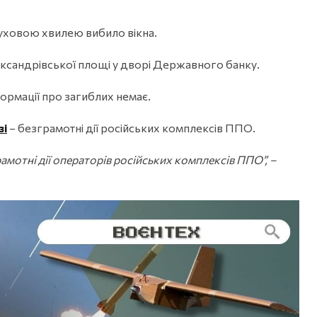
уховою хвилею вибило вікна.
ександрівської площі у дворі Державного банку.
рмації про загиблих немає.
зі
– безграмотні дії російських комплексів ППО.
рамотні дії операторів російських комплексів ППО”, –