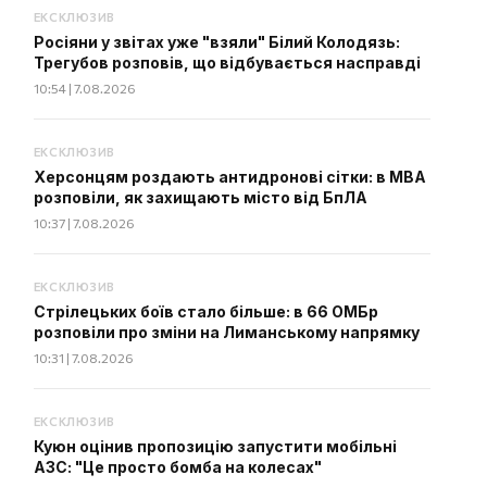
ЕКСКЛЮЗИВ
Росіяни у звітах уже "взяли" Білий Колодязь:
Трегубов розповів, що відбувається насправді
10:54 | 7.08.2026
ЕКСКЛЮЗИВ
Херсонцям роздають антидронові сітки: в МВА
розповіли, як захищають місто від БпЛА
10:37 | 7.08.2026
ЕКСКЛЮЗИВ
Стрілецьких боїв стало більше: в 66 ОМБр
розповіли про зміни на Лиманському напрямку
10:31 | 7.08.2026
ЕКСКЛЮЗИВ
Куюн оцінив пропозицію запустити мобільні
АЗС: "Це просто бомба на колесах"