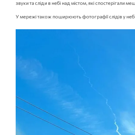
звуки та сліди в небі над містом, які спостерігали м
У мережі також поширюють фотографії слідів у небі н