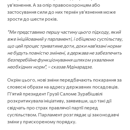
ув’язнення. А за опір правоохоронцям або
застосування сили до них термін ув’язнення може
зрости до шести років.
"Ми представимо першу частину цього підходу, який
вже ініційований у парламенті, і обіцяємо суспільству,
що цей процес триватиме доти, доки нав'язані норми
не будуть повністю змінені, а держава не забезпечить
безперебійне функціонування шляхом ухвалення
необхідних норм", – сказав Мдінарадзе.
Окрім цього, нові зміни передбачають покарання за
словесні образи на адресу державних посадовців.
П’ятий президент Грузії Саломе Зурабішвілі
розкритикувала ініціативу, заявивши, що такі дії
свідчать про страх правлячої партії перед
суспільством. Парламент розглядає ці законодавчі
зміни у прискореному порядку.