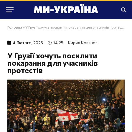
Головна
»
У Грузії хочуть посилити покарання для учасників протестів
4 Лютого, 2025
14:25
Кирил Ковянов
У Грузії хочуть посилити
покарання для учасників
протестів