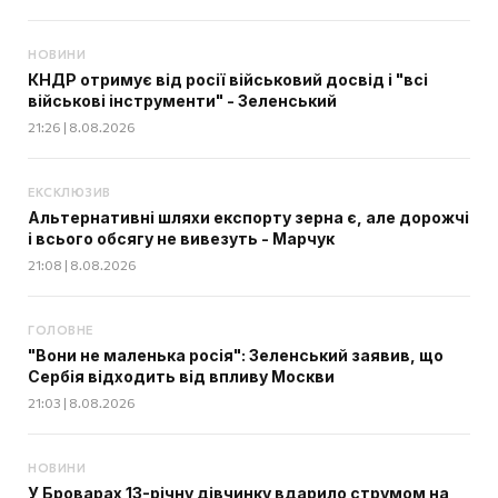
НОВИНИ
КНДР отримує від росії військовий досвід і "всі
військові інструменти" - Зеленський
21:26 | 8.08.2026
ЕКСКЛЮЗИВ
Альтернативні шляхи експорту зерна є, але дорожчі
і всього обсягу не вивезуть - Марчук
21:08 | 8.08.2026
ГОЛОВНЕ
"Вони не маленька росія": Зеленський заявив, що
Сербія відходить від впливу Москви
21:03 | 8.08.2026
НОВИНИ
У Броварах 13-річну дівчинку вдарило струмом на