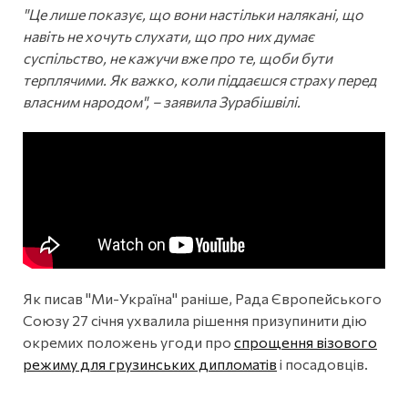
"Це лише показує, що вони настільки налякані, що
навіть не хочуть слухати, що про них думає
суспільство, не кажучи вже про те, щоби бути
терплячими. Як важко, коли піддаєшся страху перед
власним народом", – заявила Зурабішвілі.
Як писав "Ми-Україна" раніше, Рада Європейського
Союзу 27 січня ухвалила рішення призупинити дію
окремих положень угоди про
спрощення візового
режиму для грузинських дипломатів
і посадовців.