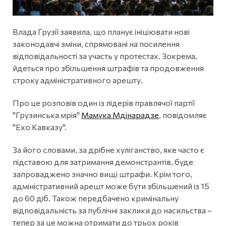
Влада Грузії заявила, що планує ініціювати нові
законодавчі зміни, спрямовані на посилення
відповідальності за участь у протестах. Зокрема,
йдеться про збільшення штрафів та продовження
строку адміністративного арешту.
Про це розповів один із лідерів правлячої партії
"Грузинська мрія"
Мамука Мдінарадзе
, повідомляє
"Ехо Кавказу".
За його словами, за дрібне хуліганство, яке часто є
підставою для затримання демонстрантів, буде
запроваджено значно вищі штрафи. Крім того,
адміністративний арешт може бути збільшений із 15
до 60 діб. Також передбачено кримінальну
відповідальність за публічні заклики до насильства –
тепер за це можна отримати до трьох років