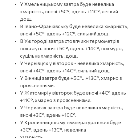
У Хмельницькому завтра буде невелика
хмарність, вночі +5С°, вдень +11С°, легкий
дощ.
В Івано-Франківську буде невелика хмарність,
вночі +5С°, вдень +12С°, сильний дощ.
В Ужгороді завтра стовпчики термометрів
покажуть вночі +5С°, вдень +14С°, похмуро,
суцільна хмарність, дощ.
У Чернівцях у вівторок - невелика хмарність,
вночі +4С°, вдень +14С°, сильний дощ.
У Вінниці завтра буде +5С°...+13С°, хмарно з
проясненнями.
У Житомирі у вівторок буде вночі +4С° вдень
+11С°, хмарно з проясненнями.
У Черкасах завтра буде невелика хмарність,
вночі +3С°, вдень +10С°.
У Кропивницькому температура вночі буде
+3С°, вдень +13С°, невелика
хмарність.