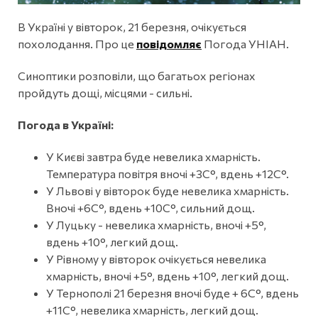
В Україні у вівторок, 21 березня, очікується
похолодання. Про це
повідомляє
Погода УНІАН.
Синоптики розповіли, що багатьох регіонах
пройдуть дощі, місцями - сильні.
Погода в Україні:
У Києві завтра буде невелика хмарність.
Температура повітря вночі +3С°, вдень +12С°.
У Львові у вівторок буде невелика хмарність.
Вночі +6С°, вдень +10С°, сильний дощ.
У Луцьку - невелика хмарність, вночі +5°,
вдень +10°, легкий дощ.
У Рівному у вівторок очікується невелика
хмарність, вночі +5°, вдень +10°, легкий дощ.
У Тернополі 21 березня вночі буде + 6С°, вдень
+11С°, невелика хмарність, легкий дощ.