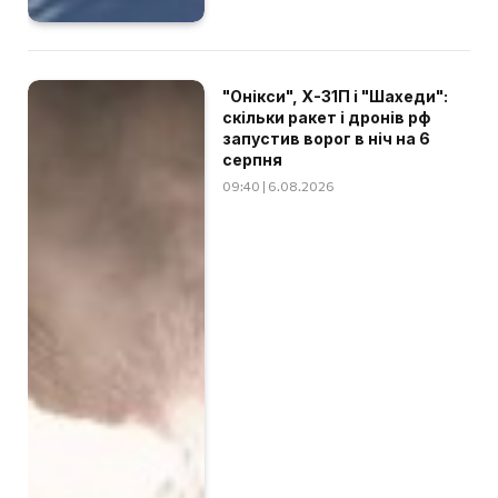
"Онікси", Х-31П і "Шахеди":
скільки ракет і дронів рф
запустив ворог в ніч на 6
серпня
09:40 | 6.08.2026