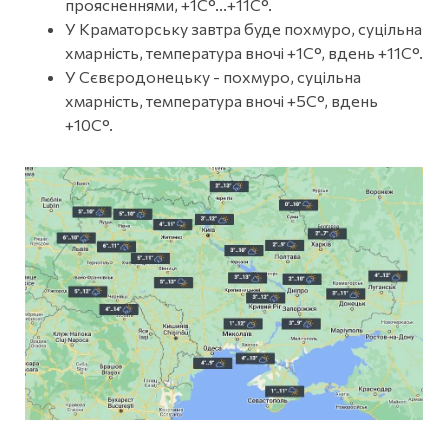
проясненнями, +1С°...+11С°.
У Краматорську завтра буде похмуро, суцільна
хмарність, температура вночі +1С°, вдень +11С°.
У Сєвєродонецьку - похмуро, суцільна
хмарність, температура вночі +5С°, вдень
+10С°.