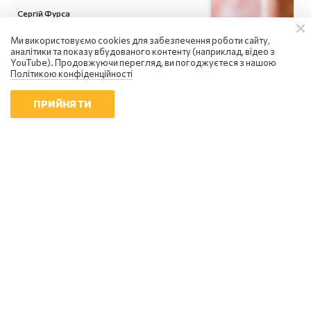
Сергій Фурса
Масовані удари балістикою не
Ми використовуємо cookies для забезпечення роботи сайту,
приносять росії перемоги - Фурса
аналітики та показу вбудованого контенту (наприклад, відео з
20:10 | 5.08.2026
YouTube). Продовжуючи перегляд, ви погоджуєтеся з нашою
Політикою конфіденційності
ПРИЙНЯТИ