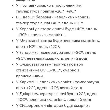
У Полтаві - хмарно з проясненнями,
температура повітря +2С°...+9С°.
В Одесі 21 березня - невелика хмарність,
температура вночі +4С°, вдень +9С°.
У Херсоні у вівторок вночі буде +4С°, вдень
+13С°, невелика хмарність.
У Миколаєві завтра буде невелика хмарність,
вночі +1С°, вдень +12С°.
У Запоріжжі температура вночі +3С°, вдень
+9С°, невелика хмарність, легкий дощ.
У Сумах завтра температура повітря
становитиме 0С°...+10С°, хмарно з
проясненнями.
У Харкові - невелика хмарність, температура
вночі +2С°, вдень +7С°, легкий дощ.
У Дніпрі температура вночі буде +2С°, вдень
+10С°, невелика хмарність, сильний дощ.
У Сімферополі у вівторок буде хмарно з