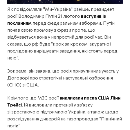
Як повідомляли "Ми-Україна" раніше, президент
росії Володимир Путін 21 лютого
виступив із
посланням
перед федеральними зборами. Путін
почав свою промову з фрази про те, що
відбувається вона у непростий для росії час. Він
сказав, що рф буде “крок за кроком, акуратно і
послідовно вирішувати завдання, які стоять перед
нею”.
Зокрема, він заявив, що росія призупинила участь у
Договорі про стратегічні наступальні озброєння
(СНО) зі США.
Крім того, до МЗС росії
викликали посла США Лінн
Трейсі
. Їй висловили претензії у зв’язку
зі зростаючою підтримкою України, а також щодо
розслідування диверсій на газопроводах “Північний
потік”.