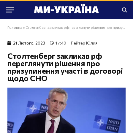
Головна
»
Столтенберг закликав рф переглянути рішення про призупинення участі в договорі щодо СНО
21 Лютого, 2023
17:40
Рейтер Юлия
Столтенберг закликав рф
переглянути рішення про
призупинення участі в договорі
щодо СНО