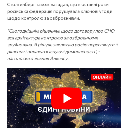
Столтенберг також нагадав, що в останні роки
російська федерація порушувала ключові угоди
щодо контролю за озброєннями.
"Сьогоднішнім рішенням щодо договору про СНО
вся архітектура контролю за озброєннями
зруйнована. Я рішуче закликаю росію переглянути її
рішення і поважати існуючі домовленості", -
наголосив очільник Альянсу.