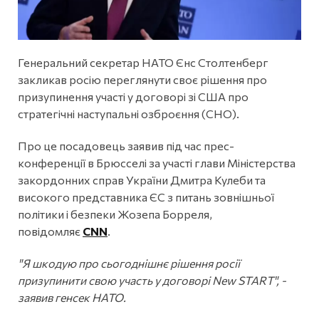
Генеральний секретар НАТО Єнс Столтенберг
закликав росію переглянути своє рішення про
призупинення участі у договорі зі США про
стратегічні наступальні озброєння (СНО).
Про це посадовець заявив під час прес-
конференції в Брюсселі за участі глави Міністерства
закордонних справ України Дмитра Кулеби та
високого представника ЄС з питань зовнішньої
політики і безпеки Жозепа Борреля,
повідомляє
CNN
.
"Я шкодую про сьогоднішнє рішення росії
призупинити свою участь у договорі New START", -
заявив генсек НАТО.