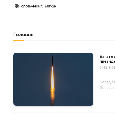
СЛОВАЧЧИНА
,
МІГ-29
Головне
Багато 
презид
21:42 | 8.
Поряд з 
бізнесов