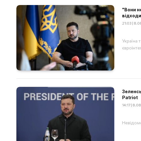
"Вони н
відходи
21:03 | 8.
Україна 
євроінтег
Зеленсь
Patriot
14:17 | 8.
Невідомо