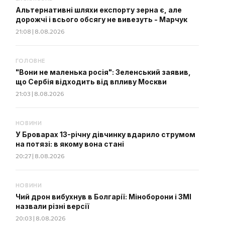
Альтернативні шляхи експорту зерна є, але
дорожчі і всього обсягу не вивезуть - Марчук
21:08 | 8.08.2026
ГОЛОВНЕ
"Вони не маленька росія": Зеленський заявив,
що Сербія відходить від впливу Москви
21:03 | 8.08.2026
НОВИНИ
У Броварах 13-річну дівчинку вдарило струмом
на потязі: в якому вона стані
20:27 | 8.08.2026
НОВИНИ
Чий дрон вибухнув в Болгарії: Міноборони і ЗМІ
назвали різні версії
20:03 | 8.08.2026