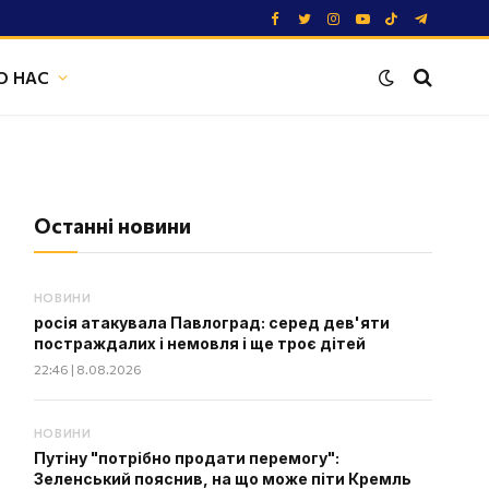
Facebook
Twitter
Instagram
YouTube
TikTok
Telegram
О НАС
Останні новини
НОВИНИ
росія атакувала Павлоград: серед дев'яти
постраждалих і немовля і ще троє дітей
22:46 | 8.08.2026
НОВИНИ
Путіну "потрібно продати перемогу":
Зеленський пояснив, на що може піти Кремль