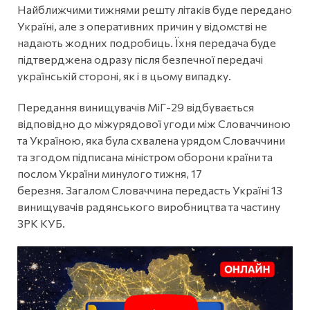
Найближчими тижнями решту літаків буде передано
Україні, але з оперативних причин у відомстві не
надають жодних подробиць. Їхня передача буде
підтверджена одразу після безпечної передачі
українській стороні, як і в цьому випадку.
Передання винищувачів МіГ-29 відбувається
відповідно до міжурядової угоди між Словаччиною
та Україною, яка була схвалена урядом Словаччини
та згодом підписана міністром оборони країни та
послом України минулого тижня, 17
березня. Загалом Словаччина передасть Україні 13
винищувачів радянського виробництва та частину
ЗРК КУБ.