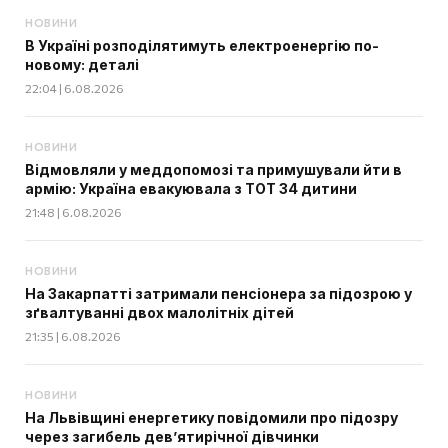
НОВИНИ
В Україні розподілятимуть електроенергію по-
новому: деталі
22:04 | 6.08.2026
НОВИНИ
Відмовляли у меддопомозі та примушували йти в
армію: Україна евакуювала з ТОТ 34 дитини
21:48 | 6.08.2026
НОВИНИ
На Закарпатті затримали пенсіонера за підозрою у
зґвалтуванні двох малолітніх дітей
21:35 | 6.08.2026
НОВИНИ
На Львівщині енергетику повідомили про підозру
через загибель дев’ятирічної дівчинки