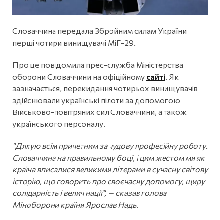
Словаччина передала Збройним силам України
перші чотири винищувачі МіГ-29.
Про це повідомила прес-служба Міністерства
оборони Словаччини на офіційному
сайті
. Як
зазначається, перекидання чотирьох винищувачів
здійснювали українські пілоти за допомогою
Військово-повітряних сил Словаччини, а також
українського персоналу.
"Дякую всім причетним за чудову професійну роботу.
Словаччина на правильному боці, і цим жестом ми як
країна вписалися великими літерами в сучасну світову
історію, що говорить про своєчасну допомогу, щиру
солідарність і велич нації", — сказав голова
Міноборони країни Ярослав Надь.