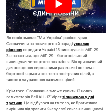
Як повідомляли "Ми-Україна" раніше, уряд
Словаччини на позачерговій нараді
ухвалив
рішення
передати Україні 13 винищувачів МіГ-29.
Зазначається, що МіГ-29 – багатоцільовий
винищувач четвертого покоління. Він призначений
для знищення керованими ракетами і вогнем з
бортової гармати всіх типів повітряних цілей, а
також для ураження наземних цілей.
Крім того, Словаччина зможе купити 12 нових
гелікоптерів Bell AH-1Z Viper
зі знижкою у дві
третини
. Це відбулося на тлі того, як Братислава
вирішила відправити Києву свої списані винищувачі