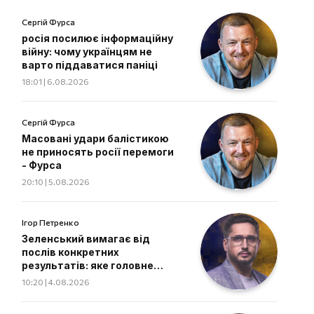
Сергій Фурса
росія посилює інформаційну
війну: чому українцям не
варто піддаватися паніці
18:01 | 6.08.2026
Сергій Фурса
Масовані удари балістикою
не приносять росії перемоги
- Фурса
20:10 | 5.08.2026
Ігор Петренко
Зеленський вимагає від
послів конкретних
результатів: яке головне
завдання дипломатів
10:20 | 4.08.2026