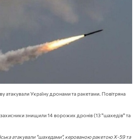
нову атакували Україну дронами та ракетами. Повітряна
і захисники знищили 14 ворожих дронів (13 "шахедів" та
війська атакували "шахедами", керованою ракетою Х-59 та