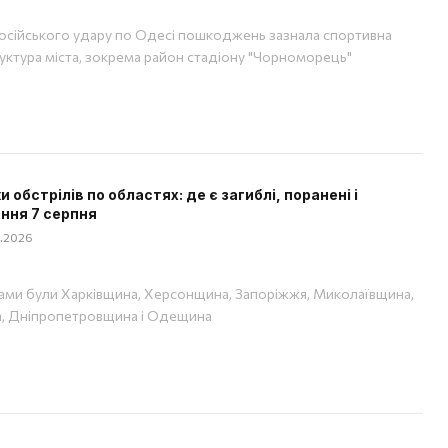
російського удару по Одесі пошкоджень зазнала спортивна
уктура міста, зокрема район стадіону "Чорноморець"
 обстрілів по областях: де є загиблі, поранені і
ння 7 серпня
08.2026
ами були Харківщина, Херсонщина, Запоріжжя, Миколаївщина,
, Дніпропетровщина і Одещина