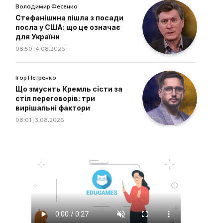
Володимир Фесенко
Стефанішина пішла з посади
посла у США: що це означає
для України
08:50 | 4.08.2026
Ігор Петренко
Що змусить Кремль сісти за
стіл переговорів: три
вирішальні фактори
08:01 | 3.08.2026