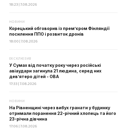
18:23 | 7.08.2026
НОВИНИ
Корецький обговорив із прем’єром Фінляндії
посилення ППО і розвиток дронів
18:00 | 7.08.2026
ЕКСКЛЮЗИВ
У Сумах від початку року через російські
авіаудари загинула 21 людина, серед них
дев’ятеро дітей - ОВА
17:33 | 7.08.2026
НОВИНИ
На Рівненщині через вибух гранати у будинку
отримали поранення 22-річний хлопець та його
23-річна дівчина
17:06 | 7.08.2026