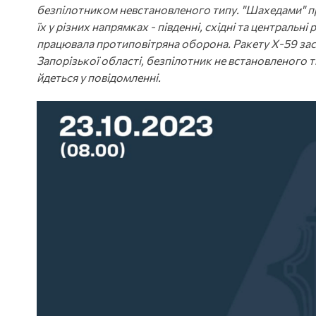
безпілотником невстановленого типу. "Шахедами" про
їх у різних напрямках - південні, східні та централь
працювала протиповітряна оборона. Ракету Х-59 зас
Запорізької області, безпілотник не встановленого т
йдеться у повідомленні.