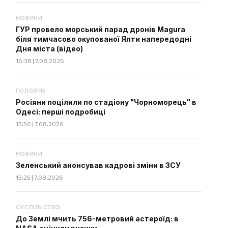
НОВИНИ
ГУР провело морський парад дронів Magura
біля тимчасово окупованої Ялти напередодні
Дня міста (відео)
16:38 | 7.08.2026
ГОЛОВНЕ
Росіяни поцілили по стадіону "Чорноморець" в
Одесі: перші подробиці
15:56 | 7.08.2026
НОВИНИ
Зеленський анонсував кадрові зміни в ЗСУ
15:25 | 7.08.2026
СУСПІЛЬСТВО
До Землі мчить 756-метровий астероїд: в