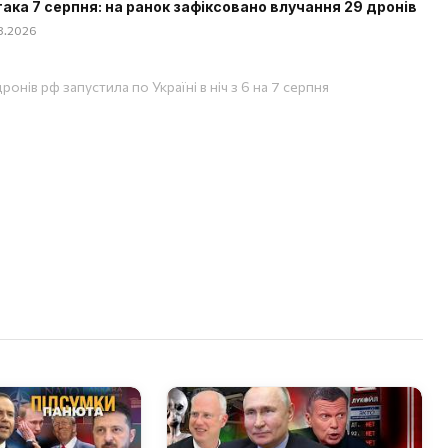
така 7 серпня: на ранок зафіксовано влучання 29 дронів
08.2026
ронів рф запустила по Україні в ніч з 6 на 7 серпня