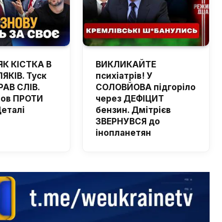
ЯК КІСТКА В
ВИКЛИКАЙТЕ
ЯКІВ. Туск
психіатрів! У
РАВ СЛІВ.
СОЛОВЙОВА підгоріло
шов ПРОТИ
через ДЕФІЦИТ
Деталі
бензин. Дмітрієв
ЗВЕРНУВСЯ до
інопланетян