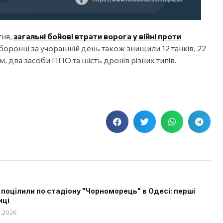
тня,
загальні бойові втрати ворога у війні проти
боронці за учорашній день також знищили 12 танків, 22
, два засоби ППО та шість дронів різних типів.
 поцілили по стадіону "Чорноморець" в Одесі: перші
иці
08.2026