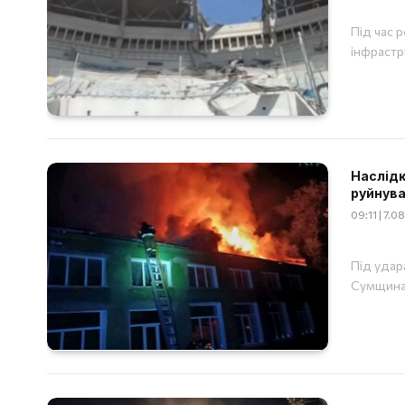
Під час 
інфрастр
Наслідки
руйнува
09:11 | 7.
Під удар
Сумщина