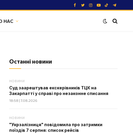
Facebook
Twitter
Instagram
YouTube
TikTok
Telegram
О НАС
Останні новини
НОВИНИ
Суд заарештував екскерівників ТЦК на
Закарпатті у справі про незаконне списання
18:58 | 7.08.2026
НОВИНИ
"Укрзалізниця" повідомила про затримки
поїздів 7 серпня: список рейсів