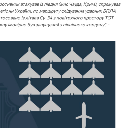
тивник атакував із півдня (мис Чауда, Крим), спрямував
ні регіони України, по маршруту слідування ударних БПЛА
тосовано із літака Су-34 з повітряного простору ТОТ
ипу імовірно був запущений з північного кордону", -