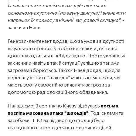
їх виявлення останнім часом здійснюється в
основному акустично (по звуку двигуна) і визначити
напрямок їх польоту в нічний час, доволі складно"
, -
зазначив Наєв.
Генерал-лейтенант додав, що за умови відсутності
візуального контакту, тобто не знаючи де точно
дрон знаходиться в небі, складно. Проте українські
захисники навіть в такій ситуації успішно з такими
загрозами борються. Також Наєв додав, що для
перевагу у збитті "шахедів" мають комплекси, які
мають змогу самостійно виявляти загрози за
допомогою радіолокаційного обладнання.
Нагадаємо, 3 серпня по Києву відбулась
восьма
поспіль масована атака "шахедів"
. Тоді силами та
засобами ППО на підльоті до столиці було
ліквідовано півтора десятка повітряних цілей.