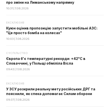
про зміни на Лиманському напрямку
10:31 | 7.08.2026
ЕКСКЛЮЗИВ
Куюн оцінив пропозицію запустити мобільні АЗС:
"Це просто бомба на колесах"
10:03 | 7.08.2026
СУСПІЛЬСТВО
Європа б'є температурні рекорди: +42°C в
Словаччині, у Польщі обміліла Вісла
09:43 | 7.08.2026
ЕКСКЛЮЗИВ
У ЗСУ розкрили реальну мету російських ДРГ та
пояснили, як спека допомагає Силам оборони
09:37 | 7.08.2026