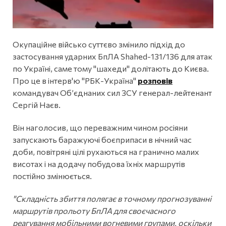
Окупаційне військо суттєво змінило підхід до
застосування ударних БпЛА Shahed-131/136 для атак
по Україні, саме тому "шахеди" долітають до Києва.
Про це в інтерв'ю "РБК-Україна"
розповів
командувач Об’єднаних сил ЗСУ генерал-лейтенант
Сергій Наєв.
Він наголосив, що переважним чином росіяни
запускають баражуючі боєприпаси в нічний час
доби, повітряні цілі рухаються на гранично малих
висотах і на додачу побудова їхніх маршрутів
постійно змінюється.
"Складність збиття полягає в точному прогнозуванні
маршрутів прольоту БпЛА для своєчасного
реагування мобільними вогневими групами, оскільки