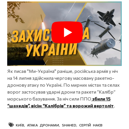
Як писав "Ми-Україна" раніше, російська армія у ніч
на 14 липня здійснила чергову масовану ракетно-
дронову атаку по Україні. По мирних містах та селах
ворог застосував ударні дрони та ракети “Калібр”
морського базування. За ніч сили ППО
збили 15
“шахедів”, вісім “Калібрів” та ворожий вертоліт
.
КИЇВ
,
АТАКА ДРОНАМИ
,
SHAHED
,
СЕРГІЙ НАЄВ