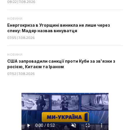
08:22 | 7.08.2026
НОВИНИ
Енергокриза в Угорщині виникла не лише через
спеку: Мадяр назвав винуватця
07:55 | 7.08.2026
НОВИНИ
США запровадили санкції проти Куби за зв'язки з
росією, Китаєм та Іраном
07:52 | 7.08.2026