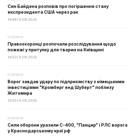
Син Байдена розповів про погіршення стану
експрезидента США через рак
14:48 | 9.08.2026
НОВИНИ
Правоохоронці розпочали розслідування щодо
пожежі у притулку для тварин на Київщині
14:02 | 9.08.2026
НОВИНИ
Ворог завдав удару по підприємству з німецькими
інвестиціями "Кромберг енд Шуберт" поблизу
Житомира
13:05 | 9.08.2026
НОВИНИ
Сили оборони уразили С-400, "Панцир" і РЛС ворога
у Краснодарському краї рф