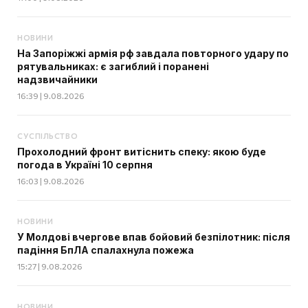
НОВИНИ
На Запоріжжі армія рф завдала повторного удару по
рятувальниках: є загиблий і поранені
надзвичайники
16:39 | 9.08.2026
СУСПІЛЬСТВО
Прохолодний фронт витіснить спеку: якою буде
погода в Україні 10 серпня
16:03 | 9.08.2026
НОВИНИ
У Молдові вчергове впав бойовий безпілотник: після
падіння БпЛА спалахнула пожежа
15:27 | 9.08.2026
НОВИНИ