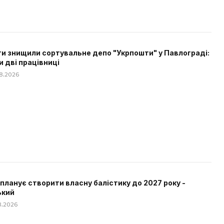
и знищили сортувальне депо "Укрпошти" у Павлограді:
и дві працівниці
08.2026
 планує створити власну балістику до 2027 року -
ький
08.2026