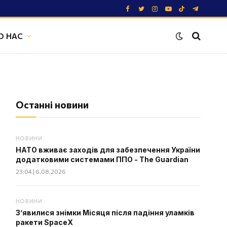
Facebook
Twitter
Instagram
YouTube
TikTok
Telegram
О НАС
Останні новини
НОВИНИ
НАТО вживає заходів для забезпечення України
додатковими системами ППО - The Guardian
23:04 | 6.08.2026
НОВИНИ
З’явилися знімки Місяця після падіння уламків
ракети SpaceX