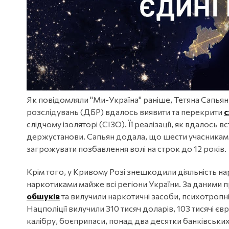
Як повідомляли "Ми-Україна" раніше, Тетяна Сапья
розслідувань (ДБР) вдалось виявити та перекрити
с
слідчому ізоляторі (СІЗО). Її реалізації, як вдалось в
держустанови. Сапьян додала, що шести учасникам
загрожувати позбавлення волі на строк до 12 років.
Крім того, у Кривому Розі знешкодили діяльність н
наркотиками майже всі регіони України. За даними
обшуків
та вилучили наркотичні засоби, психотропн
Нацполіції вилучили 310 тисяч доларів, 103 тисячі єв
калібру, боєприпаси, понад два десятки банківських