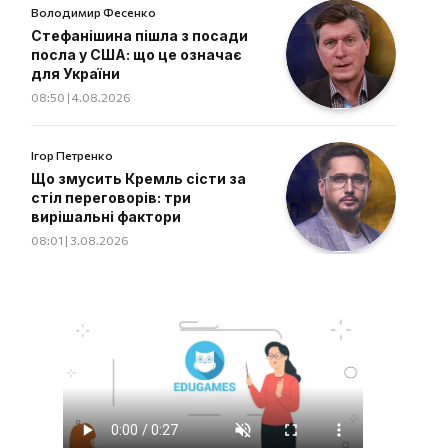
Володимир Фесенко
Стефанішина пішла з посади
посла у США: що це означає
для України
08:50 | 4.08.2026
Ігор Петренко
Що змусить Кремль сісти за
стіл переговорів: три
вирішальні фактори
08:01 | 3.08.2026