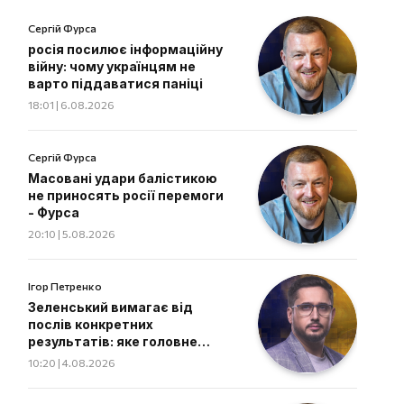
Сергій Фурса
росія посилює інформаційну
війну: чому українцям не
варто піддаватися паніці
18:01 | 6.08.2026
Сергій Фурса
Масовані удари балістикою
не приносять росії перемоги
- Фурса
20:10 | 5.08.2026
Ігор Петренко
Зеленський вимагає від
послів конкретних
результатів: яке головне
завдання дипломатів
10:20 | 4.08.2026