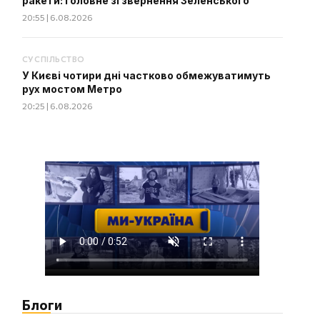
ракети: головне зі звернення Зеленського
20:55 | 6.08.2026
СУСПІЛЬСТВО
У Києві чотири дні частково обмежуватимуть
рух мостом Метро
20:25 | 6.08.2026
Блоги