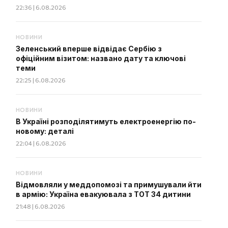
22:36 | 6.08.2026
НОВИНИ
Зеленський вперше відвідає Сербію з
офіційним візитом: названо дату та ключові
теми
22:25 | 6.08.2026
НОВИНИ
В Україні розподілятимуть електроенергію по-
новому: деталі
22:04 | 6.08.2026
НОВИНИ
Відмовляли у меддопомозі та примушували йти
в армію: Україна евакуювала з ТОТ 34 дитини
21:48 | 6.08.2026