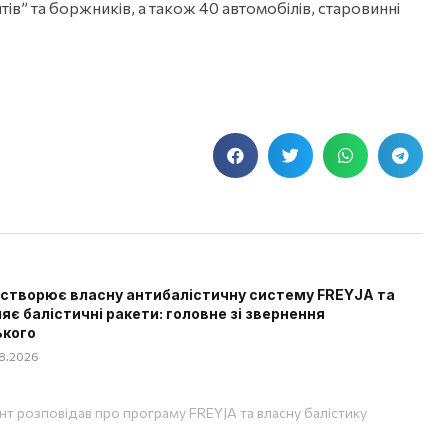
нтів” та боржників, а також 40 автомобілів, старовинні
 створює власну антибалістичну систему FREYJA та
яє балістичні ракети: головне зі звернення
ького
08.2026
т розповідав про програму FREYJA та власну балістику