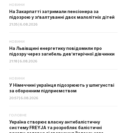
НОВИНИ
На Закарпатті затримали пенсіонера за
підозрою у зґвалтуванні двох малолітніх дітей
21:35 | 6.08.2026
НОВИНИ
На Львівщині енергетику повідомили про
підозру через загибель дев’ятирічної дівчинки
21:18 | 6.08.2026
НОВИНИ
У Німеччині українця підозрюють у шпигунстві
за оборонним підприємством
20:57 | 6.08.2026
ГОЛОВНЕ
Україна створює власну антибалістичну
систему FREYJA та розробляє балістичні