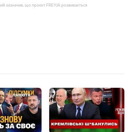
ий зазначив, що проєкт FREYJA розвивається