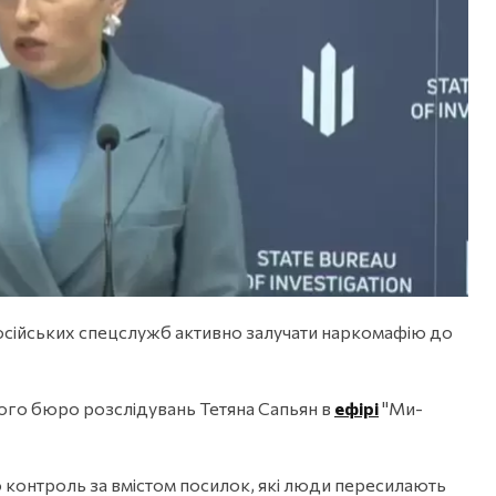
осійських спецслужб активно залучати наркомафію до
ого бюро розслідувань Тетяна Сапьян в
ефірі
"Ми-
 контроль за вмістом посилок, які люди пересилають