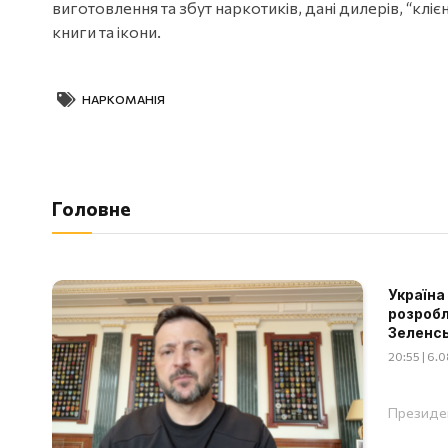
виготовлення та збут наркотиків, дані дилерів, “кліє
книги та ікони.
НАРКОМАНІЯ
Головне
Україна
розробл
Зеленс
20:55 | 6.
Президен