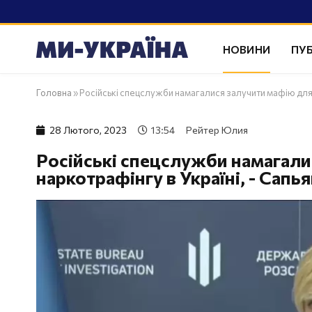
НОВИНИ
ПУБ
Головна
»
Російські спецслужби намагалися залучити мафію для н
28 Лютого, 2023
13:54
Рейтер Юлия
Російські спецслужби намагали
наркотрафінгу в Україні, - Сапь