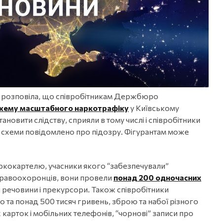
н розповіла, що співробітникам Держбюро
хему масштабного наркотрафіку
у Київському
становити слідству, сприяли в тому числі і співробітники
 схеми повідомлено про підозру. Фігурантам може
аркокартелю, учасники якого “забезпечували”
 правоохоронців, вони провели
понад 200 одночасних
і речовини і прекурсори. Також співробітники
ро та понад 500 тисяч гривень, зброю та набої різного
 карток і мобільних телефонів, “чорнові” записи про