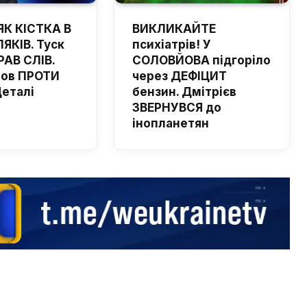
ЯК КІСТКА В
ВИКЛИКАЙТЕ
ЯКІВ. Туск
психіатрів! У
РАВ СЛІВ.
СОЛОВЙОВА підгоріло
шов ПРОТИ
через ДЕФІЦИТ
Деталі
бензин. Дмітрієв
ЗВЕРНУВСЯ до
інопланетян