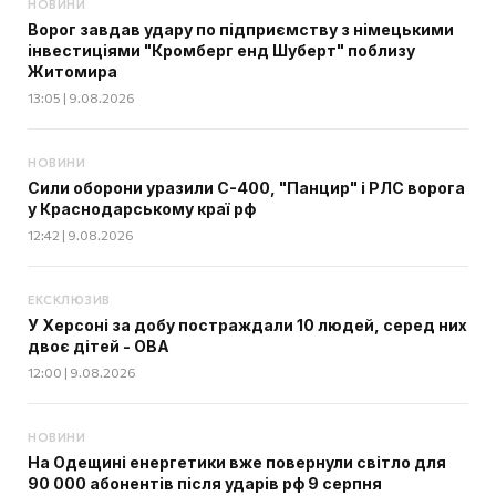
НОВИНИ
Ворог завдав удару по підприємству з німецькими
інвестиціями "Кромберг енд Шуберт" поблизу
Житомира
13:05 | 9.08.2026
НОВИНИ
Сили оборони уразили С-400, "Панцир" і РЛС ворога
у Краснодарському краї рф
12:42 | 9.08.2026
ЕКСКЛЮЗИВ
У Херсоні за добу постраждали 10 людей, серед них
двоє дітей - ОВА
12:00 | 9.08.2026
НОВИНИ
На Одещині енергетики вже повернули світло для
90 000 абонентів після ударів рф 9 серпня