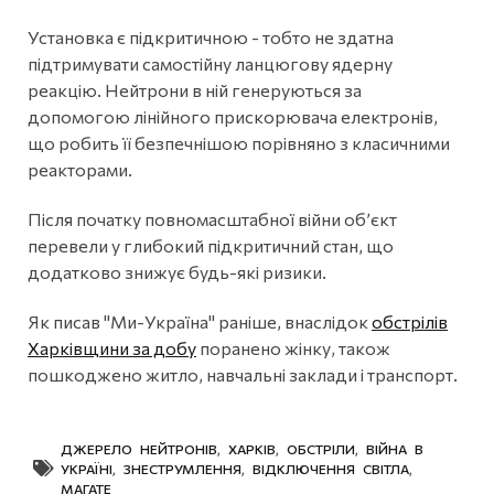
Установка є підкритичною - тобто не здатна
підтримувати самостійну ланцюгову ядерну
реакцію. Нейтрони в ній генеруються за
допомогою лінійного прискорювача електронів,
що робить її безпечнішою порівняно з класичними
реакторами.
Після початку повномасштабної війни об’єкт
перевели у глибокий підкритичний стан, що
додатково знижує будь-які ризики.
Як писав "Ми-Україна" раніше, внаслідок
обстрілів
Харківщини за добу
поранено жінку, також
пошкоджено житло, навчальні заклади і транспорт.
ДЖЕРЕЛО НЕЙТРОНІВ
,
ХАРКІВ
,
ОБСТРІЛИ
,
ВІЙНА В
УКРАЇНІ
,
ЗНЕСТРУМЛЕННЯ
,
ВІДКЛЮЧЕННЯ СВІТЛА
,
МАГАТЕ