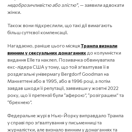
недоброзичливістю або злістю"
, — заявили адвокати
жінки.
Також вони підкреслили, що такі дії вимагають
більш суттєвої компенсації.
Нагадаємо, раніше цього місяця
Трампа визнали
винним у сексуальних домаганнях
до колумністки
видання Elle та наклеп. Позивачка обвинуватила
екс-лідера США у тому, що той зґвалтував її в
роздягальні універмагу Bergdorf Goodman на
Манхеттені або в 1995, або в 1996 році, а потім
завдав шкоди її репутації, заявивши у жовтні 2022
року, що її претензії були “аферою”, “розіграшем” та
“брехнею”.
Федеральне журі в Нью-Йорку виправдало Трампа
у справі про зґвалтування у письменниці та
журналістки, але визнало винним у домаганнях та