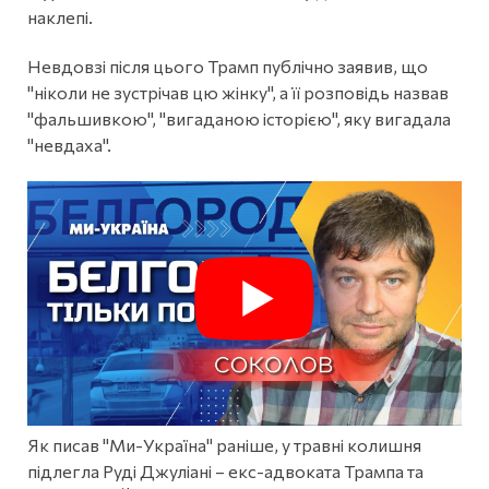
наклепі.
Невдовзі після цього Трамп публічно заявив, що
"ніколи не зустрічав цю жінку", а її розповідь назвав
"фальшивкою", "вигаданою історією", яку вигадала
"невдаха".
Як писав "Ми-Україна" раніше, у травні колишня
підлегла Руді Джуліані – екс-адвоката Трампа та