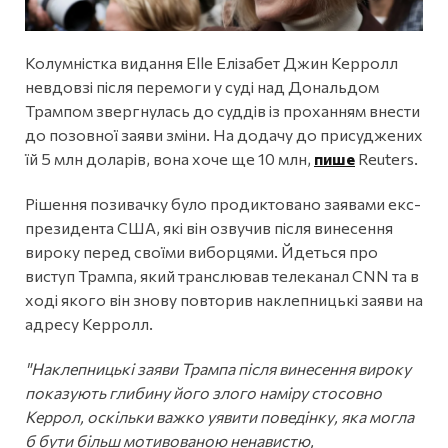
Колумністка видання Elle Елізабет Джин Керролл
невдовзі після перемоги у суді над Дональдом
Трампом звергнулась до суддів із проханням внести
до позовної заяви зміни. На додачу до присуджених
їй 5 млн доларів, вона хоче ще 10 млн,
пише
Reuters.
Рішення позивачку було продиктовано заявами екс-
президента США, які він озвучив після винесення
вироку перед своїми виборцями. Йдеться про
виступ Трампа, який транслював телеканал CNN та в
ході якого він знову повторив наклепницькі заяви на
адресу Керролл.
"Наклепницькі заяви Трампа після винесення вироку
показують глибину його злого наміру стосовно
Керрол, оскільки важко уявити поведінку, яка могла
б бути більш мотивованою ненавистю,