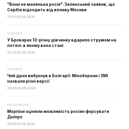
"Вони не маленька росія": Зеленський заявив, що
Сербія відходить від впливу Москви
21:03 | 8.08.2026
НОВИНИ
У Броварах 13-річну дівчинку вдарило струмом на
потязі: в якому вона стані
20:27 | 8.08.2026
НОВИНИ
Чий дрон вибухнув в Болгарії: Міноборони і ЗМІ
назвали різні версії
20:03 | 8.08.2026
ЕКСКЛЮЗИВ
Морпіхи оцінили можливість росіян форсувати
Дніпро
19:33 | 8.08.2026