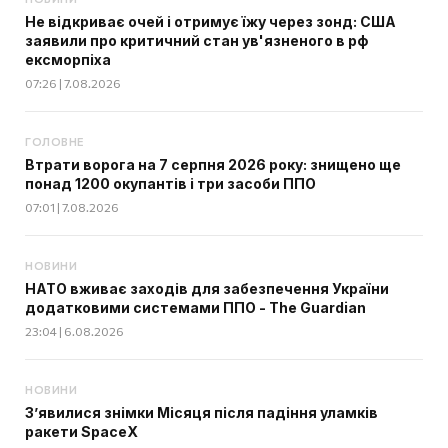
Не відкриває очей і отримує їжу через зонд: США
заявили про критичний стан ув'язненого в рф
ексморпіха
07:26 | 7.08.2026
ГОЛОВНЕ
Втрати ворога на 7 серпня 2026 року: знищено ще
понад 1200 окупантів і три засоби ППО
07:01 | 7.08.2026
НОВИНИ
НАТО вживає заходів для забезпечення України
додатковими системами ППО - The Guardian
23:04 | 6.08.2026
НОВИНИ
З’явилися знімки Місяця після падіння уламків
ракети SpaceX