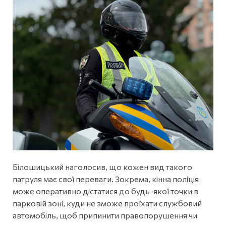
Білошицький наголосив, що кожен вид такого
патруля має свої переваги. Зокрема, кінна поліція
може оперативно дістатися до будь-якої точки в
парковій зоні, куди не зможе проїхати службовий
автомобіль, щоб припинити правопорушення чи