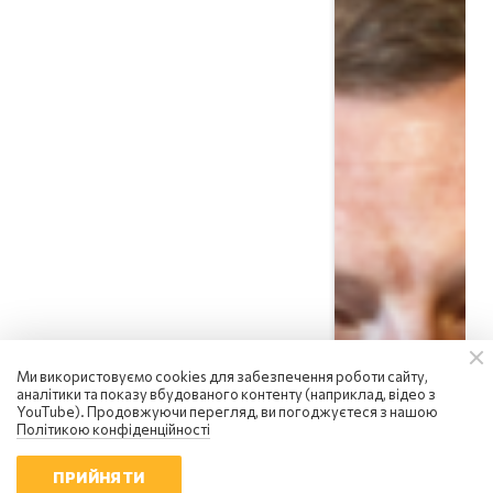
Ми використовуємо cookies для забезпечення роботи сайту,
Сергій Фурса
аналітики та показу вбудованого контенту (наприклад, відео з
росія посилює інформаційну
YouTube). Продовжуючи перегляд, ви погоджуєтеся з нашою
війну: чому українцям не варто
Політикою конфіденційності
піддаватися паніці
18:01 | 6.08.2026
ПРИЙНЯТИ