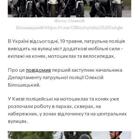
Фото: Олексій
Білошицький/https://t.me/OBiloshytskiy/2525?single
В Україні відсьогодні, 19 травня, патрульна поліція
виводить на вулиці міст додаткові мобільні сили -
екіпажі на конях, мотоциклах та велосипедах.
Про це
повідомив
перший заступник начальника
Департаменту патрульної поліції Олексій
Білошицький.
У Києві поліцейські на мотоциклах та конях уже
розпочали роботу в парках, скверах, на
набережних, у зонах відпочинку та на центральних
вулицях.