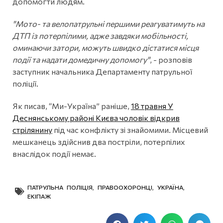
допомогти людям.
"Мото- та велопатрульні першими реагуватимуть на
ДТП із потерпілими, адже завдяки мобільності,
оминаючи затори, можуть швидко дістатися місця
події та надати домедичну допомогу"
, - розповів
заступник начальника Департаменту патрульної
поліції.
Як писав, “Ми-Україна” раніше,
18 травня У
Деснянському районі Києва чоловік відкрив
стрілянину
під час конфлікту зі знайомими. Місцевий
мешканець здійснив два постріли, потерпілих
внаслідок події немає.
ПАТРУЛЬНА ПОЛІЦІЯ
,
ПРАВООХОРОНЦІ
,
УКРАЇНА
,
ЕКІПАЖ