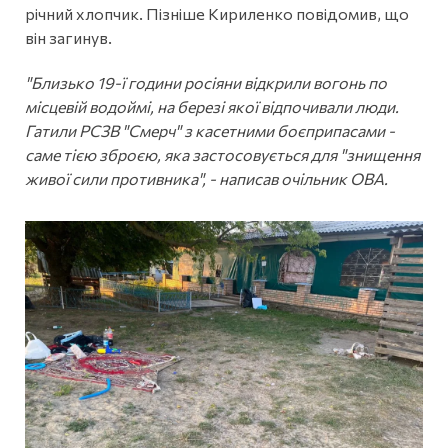
річний хлопчик. Пізніше Кириленко повідомив, що
він загинув.
"Близько 19-ї години росіяни відкрили вогонь по
місцевій водоймі, на березі якої відпочивали люди.
Гатили РСЗВ "Смерч" з касетними боєприпасами -
саме тією зброєю, яка застосовується для "знищення
живої сили противника", - написав очільник ОВА.