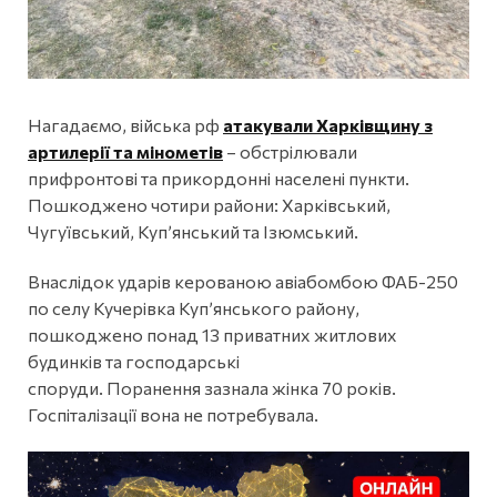
Нагадаємо, війська рф
атакували Харківщину з
артилерії та мінометів
– обстрілювали
прифронтові та прикордонні населені пункти.
Пошкоджено чотири райони: Харківський,
Чугуївський, Куп’янський та Ізюмський.
Внаслідок ударів керованою авіабомбою ФАБ-250
по селу Кучерівка Куп’янського району,
пошкоджено понад 13 приватних житлових
будинків та господарські
споруди. Поранення зазнала жінка 70 років.
Госпіталізації вона не потребувала.