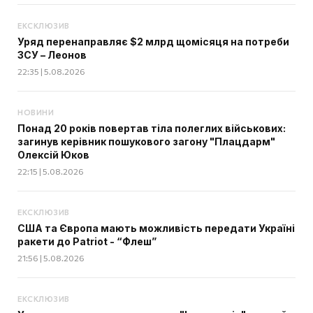
ЕКСКЛЮЗИВ
Уряд перенаправляє $2 млрд щомісяця на потреби
ЗСУ – Леонов
22:35 | 5.08.2026
НОВИНИ
Понад 20 років повертав тіла полеглих військових:
загинув керівник пошукового загону "Плацдарм"
Олексій Юков
22:15 | 5.08.2026
ЕКСКЛЮЗИВ
США та Європа мають можливість передати Україні
ракети до Patriot - “Флеш”
21:56 | 5.08.2026
ЕКСКЛЮЗИВ