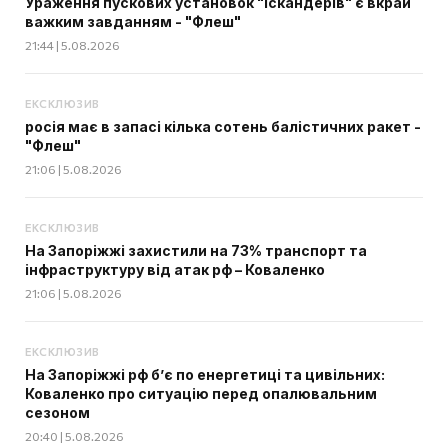
Ураження пускових установок "Іскандерів" є вкрай
важким завданням - "Флеш"
21:44 | 5.08.2026
ЕКСКЛЮЗИВ
росія має в запасі кілька сотень балістичних ракет -
"Флеш"
21:06 | 5.08.2026
ЕКСКЛЮЗИВ
На Запоріжжі захистили на 73% транспорт та
інфраструктуру від атак рф – Коваленко
21:06 | 5.08.2026
ЕКСКЛЮЗИВ
На Запоріжжі рф б’є по енергетиці та цивільних:
Коваленко про ситуацію перед опалювальним
сезоном
20:40 | 5.08.2026