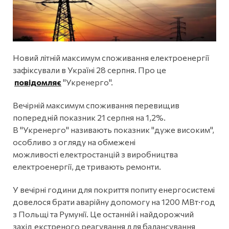
Новий літній максимум споживання електроенергії
зафіксували в Україні 28 серпня. Про це
повідомляє
"Укренерго".
Вечірній максимум споживання перевищив
попередній показник 21 серпня на 1,2%.
В "Укренерго" називають показник "дуже високим",
особливо з огляду на обмежені
можливості електростанцій з виробництва
електроенергії, де тривають ремонти.
У вечірні години для покриття попиту енергосистемі
довелося брати аварійну допомогу на 1200 МВт·год
з Польщі та Румунії. Це останній і найдорожчий
захід екстреного реагування для балансування