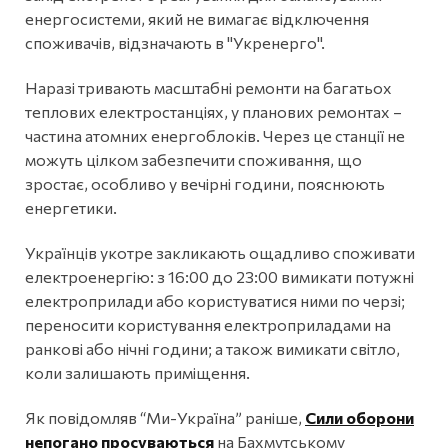
енергосистеми, який не вимагає відключення
споживачів, відзначають в "Укренерго".
Наразі тривають масштабні ремонти на багатьох
теплових електростанціях, у планових ремонтах –
частина атомних енергоблоків. Через це станції не
можуть цілком забезпечити споживання, що
зростає, особливо у вечірні години, пояснюють
енергетики.
Українців укотре закликають ощадливо споживати
електроенергію: з 16:00 до 23:00 вимикати потужні
електроприлади або користуватися ними по черзі;
переносити користування електроприладами на
ранкові або нічні години; а також вимикати світло,
коли залишають приміщення.
Як повідомляв “Ми-Україна” раніше,
Сили оборони
непогано просуваються
на Бахмутському