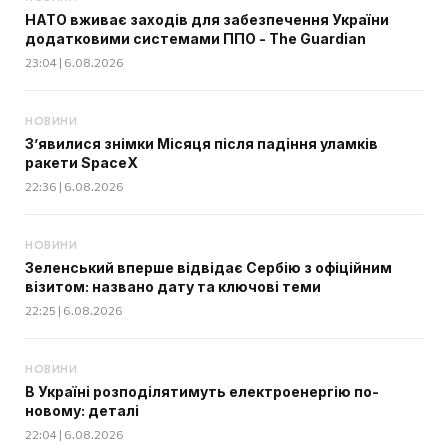
НАТО вживає заходів для забезпечення України
додатковими системами ППО - The Guardian
23:04 | 6.08.2026
НОВИНИ
З’явилися знімки Місяця після падіння уламків
ракети SpaceX
22:36 | 6.08.2026
НОВИНИ
Зеленський вперше відвідає Сербію з офіційним
візитом: названо дату та ключові теми
22:25 | 6.08.2026
НОВИНИ
В Україні розподілятимуть електроенергію по-
новому: деталі
22:04 | 6.08.2026