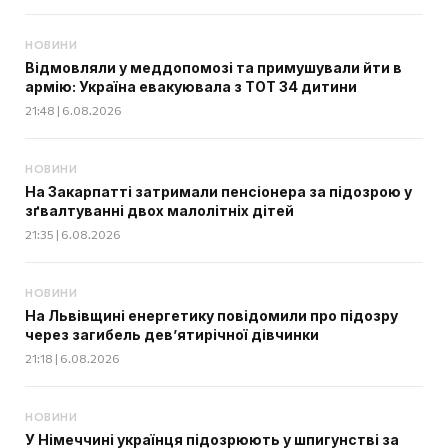
НОВИНИ
Відмовляли у меддопомозі та примушували йти в
армію: Україна евакуювала з ТОТ 34 дитини
21:48 | 6.08.2026
НОВИНИ
На Закарпатті затримали пенсіонера за підозрою у
зґвалтуванні двох малолітніх дітей
21:35 | 6.08.2026
НОВИНИ
На Львівщині енергетику повідомили про підозру
через загибель дев’ятирічної дівчинки
21:18 | 6.08.2026
НОВИНИ
У Німеччині українця підозрюють у шпигунстві за