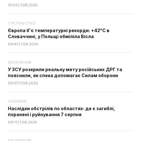
10:03 | 7.08.2026
СУСПІЛЬСТВО
Європа б'є температурні рекорди: +42°C в
Словаччині, у Польщі обміліла Вісла
09:43 | 7.08.2026
ЕКСКЛЮЗИВ
У ЗСУ розкрили реальну мету російських ДРГ та
пояснили, як спека допомагає Силам оборони
09:37 | 7.08.2026
ГОЛОВНЕ
Наслідки обстрілів по областях: де є загиблі,
поранені і руйнування 7 серпня
09:11 | 7.08.2026
ЕКСКЛЮЗИВ