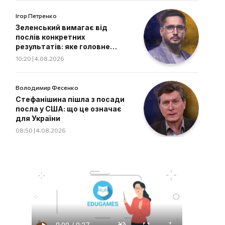
Ігор Петренко
Зеленський вимагає від
послів конкретних
результатів: яке головне
завдання дипломатів
10:20 | 4.08.2026
Володимир Фесенко
Стефанішина пішла з посади
посла у США: що це означає
для України
08:50 | 4.08.2026