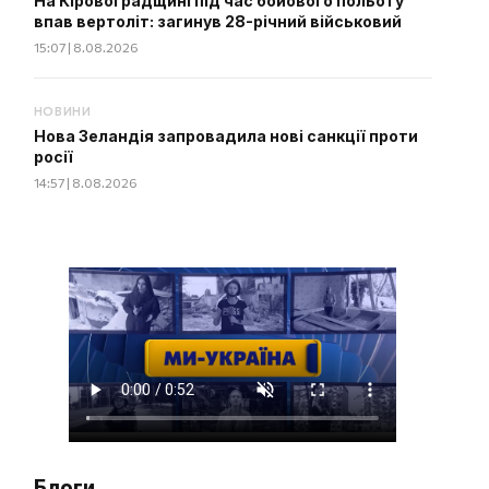
На Кіровоградщині під час бойового польоту
впав вертоліт: загинув 28-річний військовий
15:07 | 8.08.2026
НОВИНИ
Нова Зеландія запровадила нові санкції проти
росії
14:57 | 8.08.2026
Блоги