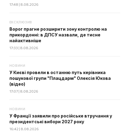
17:48 | 8.08.2026
ЕКСКЛЮЗИВ
Ворог прагне розширити зону контролю на
прикордонні: в ДПСУ назвали, де тисне
найактивніше
17:33 | 8.08.2026
НОВИНИ
У Києві провели в останню путь керівника
пошукової групи "Плацдарм" Олексія Юкова
(відео)
17:07 | 8.08.2026
НОВИНИ
У Франції заявили про російське втручання у
президентські вибори 2027 року
16:42 | 8.08.2026