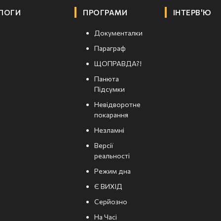
ЛОГИ
ПРОГРАМИ
ІНТЕРВ'Ю
Документалки
Параграф
ЩОПРАВДА?!
Панюта
Підсумки
Невідворотне
покарання
Незламні
Версії
реальності
Режим дна
Є ВИХІД
Серйозно
На Часі