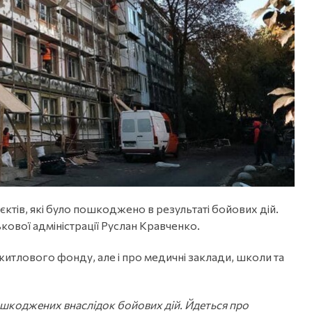
'єктів, які було пошкоджено в результаті бойових дій.
ькової адміністрації Руслан Кравченко.
житлового фонду, але і про медичні заклади, школи та
пошкоджених внаслідок бойових дій. Йдеться про