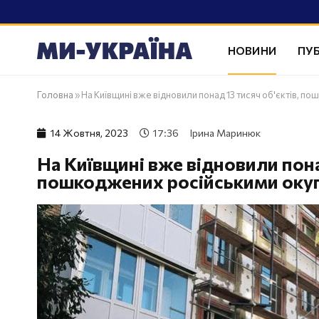
НОВИНИ
ПУБ
Головна
»
На Київщині вже відновили понад 13 тисяч об'єктів, 
14 Жовтня, 2023
17:36
Ірина Маринюк
На Київщині вже відновили понад
пошкоджених російськими оку