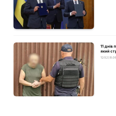
11 днів
який ст
12:52 | 8.