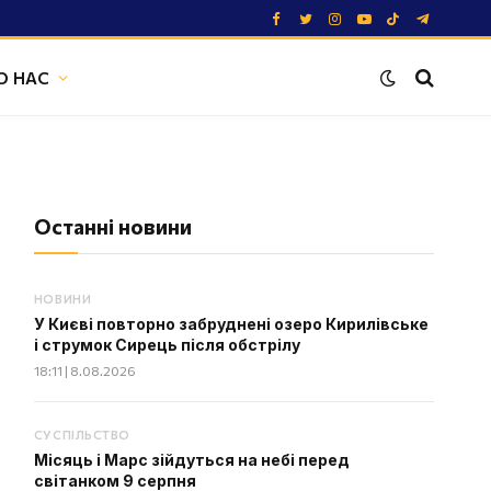
Facebook
Twitter
Instagram
YouTube
TikTok
Telegram
О НАС
Останні новини
НОВИНИ
У Києві повторно забруднені озеро Кирилівське
і струмок Сирець після обстрілу
18:11 | 8.08.2026
СУСПІЛЬСТВО
Місяць і Марс зійдуться на небі перед
світанком 9 серпня