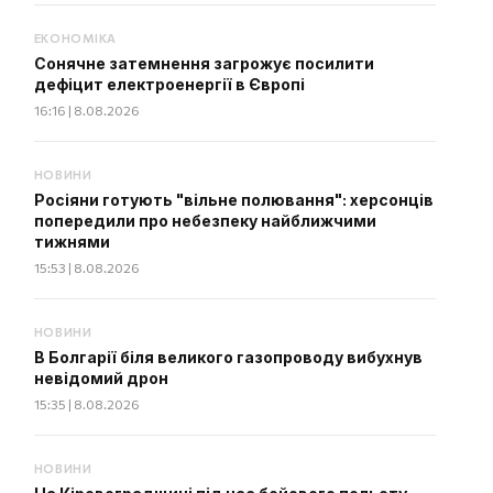
ЕКОНОМІКА
Сонячне затемнення загрожує посилити
дефіцит електроенергії в Європі
16:16 | 8.08.2026
НОВИНИ
Росіяни готують "вільне полювання": херсонців
попередили про небезпеку найближчими
тижнями
15:53 | 8.08.2026
НОВИНИ
В Болгарії біля великого газопроводу вибухнув
невідомий дрон
15:35 | 8.08.2026
НОВИНИ