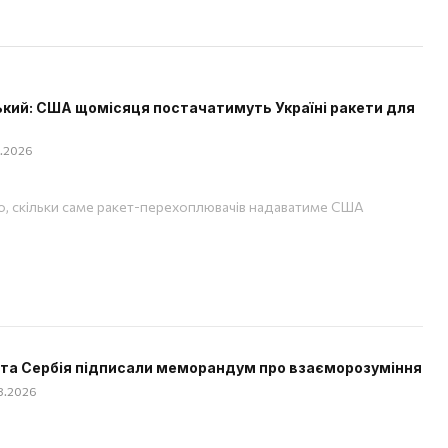
кий: США щомісяця постачатимуть Україні ракети для
08.2026
, скільки саме ракет-перехоплювачів надаватиме США
 та Сербія підписали меморандум про взаєморозуміння
08.2026