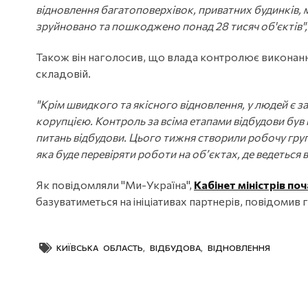
відновлення багатоповерхівок, приватних будинків, м
зруйновано та пошкоджено понад 28 тисяч об'єктів",
Також він наголосив, що влада контролює виконанн
складовій.
"Крім швидкого та якісного відновлення, у людей є з
корупцією. Контроль за всіма етапами відбудови бу
питань відбудови. Цього тижня створили робочу групу
яка буде перевіряти роботи на об’єктах, де ведеться 
Як повідомляли "Ми-Україна",
Кабінет міністрів п
базуватиметься на ініціативах партнерів, повідоми
КИЇВСЬКА ОБЛАСТЬ
,
ВІДБУДОВА
,
ВІДНОВЛЕННЯ