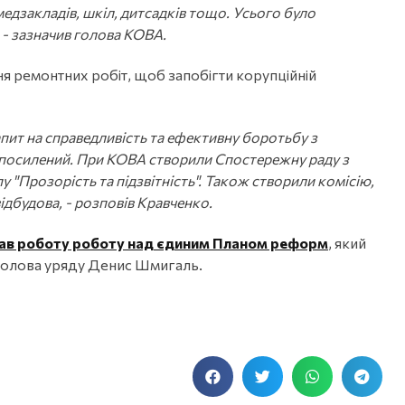
едзакладів, шкіл, дитсадків тощо. Усього було
 - зазначив голова КОВА.
я ремонтних робіт, щоб запобігти корупційній
апит на справедливість та ефективну боротьбу з
в посилений. При КОВА створили Спостережну раду з
 "Прозорість та підзвітність". Також створили комісію,
відбудова, - розповів Кравченко.
очав роботу роботу над єдиним Планом реформ
, який
в голова уряду Денис Шмигаль.