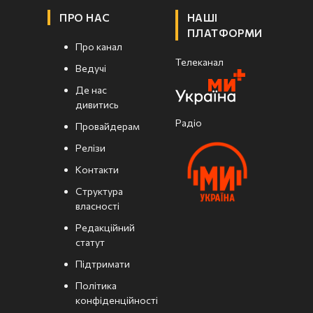
ПРО НАС
НАШІ
ПЛАТФОРМИ
Про канал
Телеканал
Ведучі
Де нас
дивитись
Радіо
Провайдерам
Релізи
Контакти
Структура
власності
Редакційний
статут
Підтримати
Політика
конфіденційності