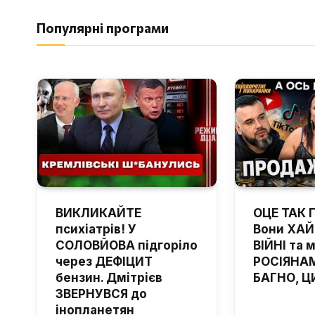
Популярні програми
ВИКЛИКАЙТЕ
ОЦЕ ТАК 
психіатрів! У
Вони ХА
СОЛОВЙОВА підгоріло
ВІЙНІ та 
через ДЕФІЦИТ
РОСІЯНАМ
бензин. Дмітрієв
БАГНО, Ц
ЗВЕРНУВСЯ до
інопланетян