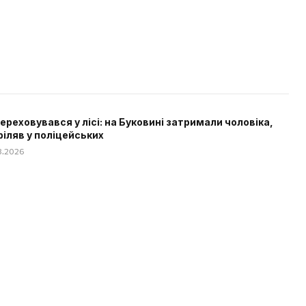
 переховувався у лісі: на Буковині затримали чоловіка,
ріляв у поліцейських
08.2026