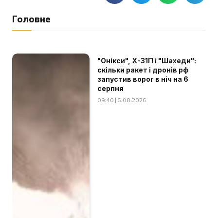
Головне
"Онікси", Х-31П і "Шахеди":
скільки ракет і дронів рф
запустив ворог в ніч на 6
серпня
09:40 | 6.08.2026