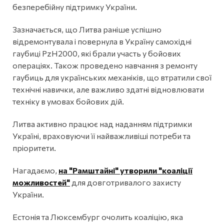
безперебійну підтримку України.
Зазначається, що Литва раніше успішно
відремонтувала і повернула в Україну самохідні
гаубиці PzH2000, які брали участь у бойових
операціях. Також проведено навчання з ремонту
гаубиць для українських механіків, що втратили свої
технічні навички, але важливо здатні відновлювати
техніку в умовах бойових дій.
Литва активно працює над наданням підтримки
Україні, враховуючи її найважливіші потреби та
пріоритети.
Нагадаємо,
на "Рамштайні" утворили "коаліції
можливостей"
для довготривалого захисту
України.
Естонія та Люксембург очолить коаліцію, яка