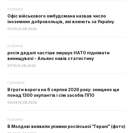
НОВИНИ
Офіс військового омбудсмана назвав число
іноземних добровольців, які воюють за Україну
07:29 | 6.08.2026
НОВИНИ
росія дедалі частіше змушує НАТО піднімати
винищувачі - Альянс навів статистику
07:15 | 6.08.2026
ГОЛОВНЕ
Втрати ворога на 6 серпня 2026 року: знищено ще
понад 1300 окупантів і сім засобів ППО
06:54 | 6.08.2026
НОВИНИ
В Молдові виявили уламки російської "Герані" (фото)