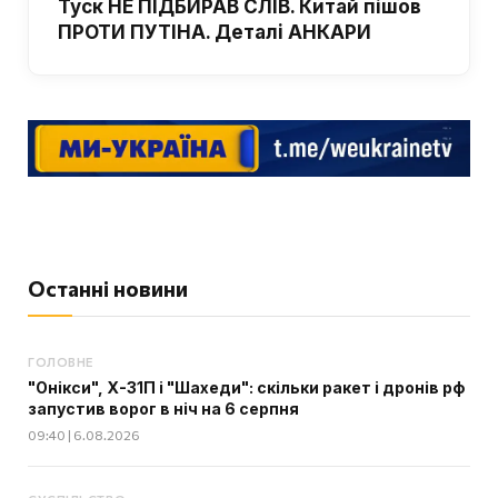
Туск НЕ ПІДБИРАВ СЛІВ. Китай пішов
ПРОТИ ПУТІНА. Деталі АНКАРИ
Останні новини
ГОЛОВНЕ
"Онікси", Х-31П і "Шахеди": скільки ракет і дронів рф
запустив ворог в ніч на 6 серпня
09:40 | 6.08.2026