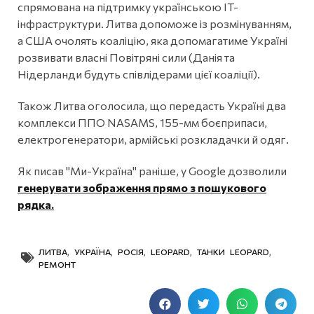
спрямована на підтримку українською IT-
інфраструктури. Литва допоможе із розмінуванням,
а США очолять коаліцію, яка допомагатиме Україні
розвивати власні Повітряні сили (Данія та
Нідерланди будуть співлідерами цієї коаліції).
Також Литва оголосила, що передасть Україні два
комплекси ППО NASAMS, 155-мм боєприпаси,
електрогенератори, армійські розкладачки й одяг.
Як писав "Ми-Україна" раніше, у Google дозволили
генерувати зображення прямо з пошукового
рядка.
ЛИТВА
,
УКРАЇНА
,
РОСІЯ
,
LEOPARD
,
ТАНКИ LEOPARD
,
РЕМОНТ