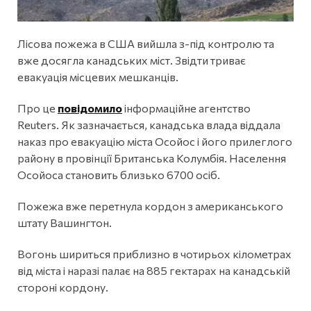
Лісова пожежа в США вийшла з-під контролю та
вже досягла канадських міст. Звідти триває
евакуація місцевих мешканців.
Про це
повідомило
інформаційне агентство
Reuters. Як зазначається, канадська влада віддала
наказ про евакуацію міста Осойос і його прилеглого
району в провінції Британська Колумбія. Населення
Осойоса становить близько 6700 осіб.
Пожежа вже перетнула кордон з американського
штату Вашингтон.
Вогонь шириться приблизно в чотирьох кілометрах
від міста і наразі палає на 885 гектарах на канадській
стороні кордону.