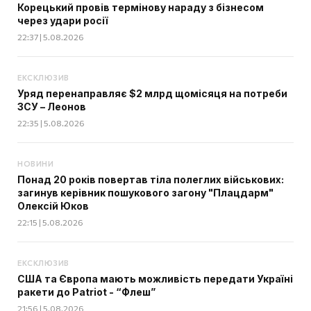
Корецький провів термінову нараду з бізнесом
через удари росії
22:37 | 5.08.2026
ЕКСКЛЮЗИВ
Уряд перенаправляє $2 млрд щомісяця на потреби
ЗСУ – Леонов
22:35 | 5.08.2026
НОВИНИ
Понад 20 років повертав тіла полеглих військових:
загинув керівник пошукового загону "Плацдарм"
Олексій Юков
22:15 | 5.08.2026
ЕКСКЛЮЗИВ
США та Європа мають можливість передати Україні
ракети до Patriot - “Флеш”
21:56 | 5.08.2026