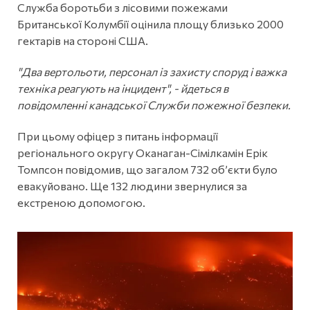
Служба боротьби з лісовими пожежами
Британської Колумбії оцінила площу близько 2000
гектарів на стороні США.
"Два вертольоти, персонал із захисту споруд і важка
техніка реагують на інцидент", - йдеться в
повідомленні канадської Служби пожежної безпеки.
При цьому офіцер з питань інформації
регіонального округу Оканаган-Сімілкамін Ерік
Томпсон повідомив, що загалом 732 об’єкти було
евакуйовано. Ще 132 людини звернулися за
екстреною допомогою.