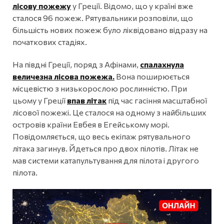
лісову пожежу
у Греції. Відомо, що у країні вже
сталося 96 пожеж. Рятувальники розповіли, що
більшість нових пожеж було ліквідовано відразу на
початкових стадіях.
На півдні Греції, поряд з Афінами,
спалахнула
величезна лісова пожежа.
Вона поширюється
місцевістю з низькорослою рослинністю. При
цьому у Греції
впав літак
під час гасіння масштабної
лісової пожежі. Це сталося на одному з найбільших
островів країни Евбея в Егейському морі.
Повідомляється, що весь екіпаж рятувального
літака загинув. Йдеться про двох пілотів. Літак не
мав системи катапультування для пілота і другого
пілота.