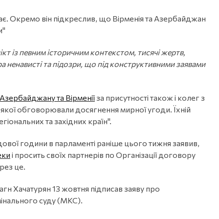
ає. Окремо він підкреслив, що Вірменія та Азербайджан
и"
лікт із певним історичним контекстом, тисячі жертв,
а ненависті та підозри, що під конструктивними заявами
Азербайджану та Вірменії
за присутності також і колег з
с якої обговорювали досягнення мирної угоди. Їхній
егіональних та західних країн".
дової години в парламенті раніше цього тижня заявив,
еки
і просить своїх партнерів по Організації договору
рез це.
агн Хачатурян 13 жовтня підписав заяву про
нального суду (МКС).