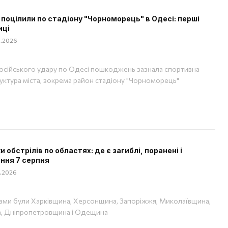
 поцілили по стадіону "Чорноморець" в Одесі: перші
иці
08.2026
російського удару по Одесі пошкоджень зазнала спортивна
уктура міста, зокрема район стадіону "Чорноморець"
 обстрілів по областях: де є загиблі, поранені і
ння 7 серпня
08.2026
ами були Харківщина, Херсонщина, Запоріжжя, Миколаївщина,
, Дніпропетровщина і Одещина