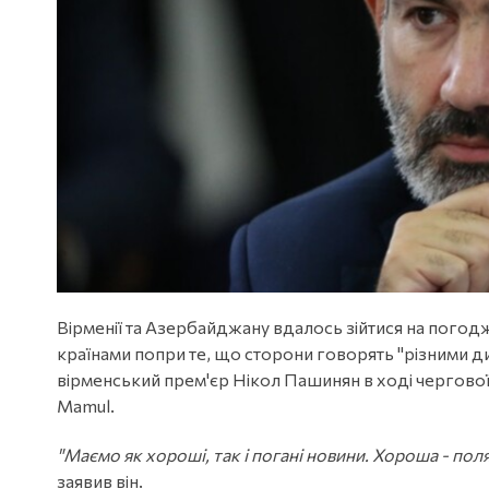
Вірменії та Азербайджану вдалось зійтися на пого
країнами попри те, що сторони говорять "різними 
вірменський прем'єр Нікол Пашинян в ході чергової
Mamul.
"Маємо як хороші, так і погані новини. Хороша - пол
заявив він.