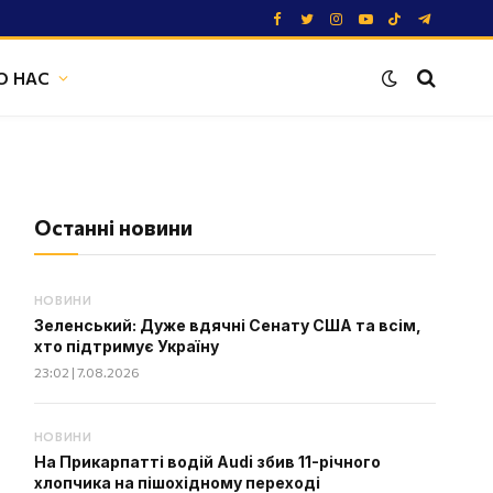
Facebook
Twitter
Instagram
YouTube
TikTok
Telegram
О НАС
Останні новини
НОВИНИ
Зеленський: Дуже вдячні Сенату США та всім,
хто підтримує Україну
23:02 | 7.08.2026
НОВИНИ
На Прикарпатті водій Audi збив 11-річного
хлопчика на пішохідному переході