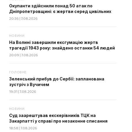
Окупанти здійснили понад 50 атак по
Дніпропетровщині: є жертви серед цивільних
20:36 | 7.08.2026
НОВИНИ
На Волині завершили ексгумацію жертв
трагедії 1943 року: знайдено останки 54 людей
20:09 | 7.08.2026
ГОЛОВНЕ
Зеленський прибув до Сербії: запланована
зустріч з Вучичем
19:31 | 7.08.2026
НОВИНИ
Суд заарештував екскерівників ТЦК на
Закарпатті у справі про незаконне списання
18:58 | 7.08.2026