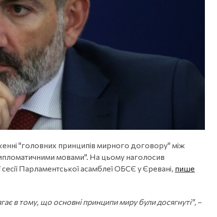
дженні "головних принципів мирного договору" між
дипломатичними мовами". На цьому наголосив
 сесії Парламентської асамблеї ОБСЄ у Єревані,
пише
ягає в тому, що основні принципи миру були досягнуті"
, –