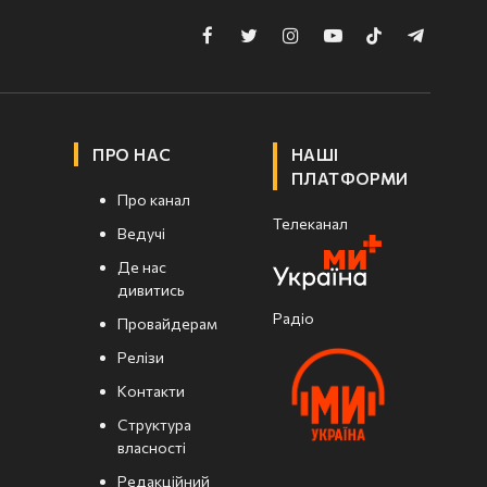
Facebook
Twitter
Instagram
YouTube
TikTok
Telegram
ПРО НАС
НАШІ
ПЛАТФОРМИ
Про канал
Телеканал
Ведучі
Де нас
дивитись
Радіо
Провайдерам
Релізи
Контакти
Структура
власності
Редакційний