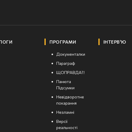
ЛОГИ
ПРОГРАМИ
ІНТЕРВ'Ю
Документалки
Параграф
ЩОПРАВДА?!
Панюта
Підсумки
Невідворотне
покарання
Незламні
Версії
реальності