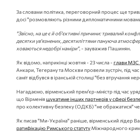
За словами політика, переговорний процес ще трив
досі "розмовляють різними дипломатичними мовам
"Звісно, на це є й об'єктивні причини: тривалий конф
десятки ув'язнених, десятиліттями пануюча атмосфер
ховаються недобрі наміри"
, - зауважив Пашинян.
Як відомо, наприкінці жовтня - 23 числа -
глави МЗС 
Анкари, Тегерану та Москви провели зустріч, під ча
саміт відбувся в іранській столиці "без втручання нер
Нагадаємо, вірменський прем'єр-міністр під час уря
що Вірменія
шукатиме інших партнерів у сфері безп
про колективну безпеку (ОДКБ) "не ображатися" че
Як писав "Ми-Україна" раніше, вірменський лідер Ва
ратифікацію Римського статуту
Міжнародного кримі