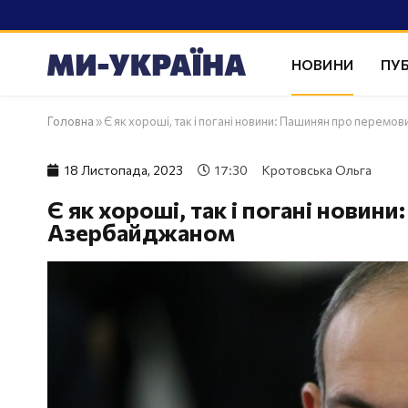
НОВИНИ
ПУБ
Головна
»
Є як хороші, так і погані новини: Пашинян про перем
18 Листопада, 2023
17:30
Кротовська Ольга
Є як хороші, так і погані новин
Азербайджаном