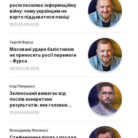
росія посилює інформаційну
війну: чому українцям не
варто піддаватися паніці
18:01 | 6.08.2026
Сергій Фурса
Масовані удари балістикою
не приносять росії перемоги
- Фурса
20:10 | 5.08.2026
Ігор Петренко
Зеленський вимагає від
послів конкретних
результатів: яке головне
завдання дипломатів
10:20 | 4.08.2026
Володимир Фесенко
Стефанішина пішла з посади