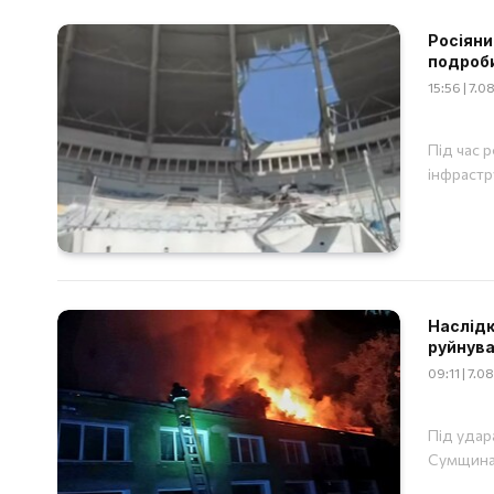
Росіяни
подроб
15:56 | 7.
Під час 
інфрастр
Наслідки
руйнува
09:11 | 7.
Під удар
Сумщина