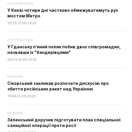
СУСПІЛЬСТВО
У Києві чотири дні частково обмежуватимуть рух
мостом Метро
20:25 | 6.08.2026
СУСПІЛЬСТВО
У Гданську п’яний поляк побив двох співгромадян,
назвавши їх "бандерівцями"
20:03 | 6.08.2026
НОВИНИ
Сікорський закликав розпочати дискусію про
збиття російських ракет над Україною
19:54 | 6.08.2026
НОВИНИ
Зеленський доручив підготувати план спеціальної
санкційної операції проти росії