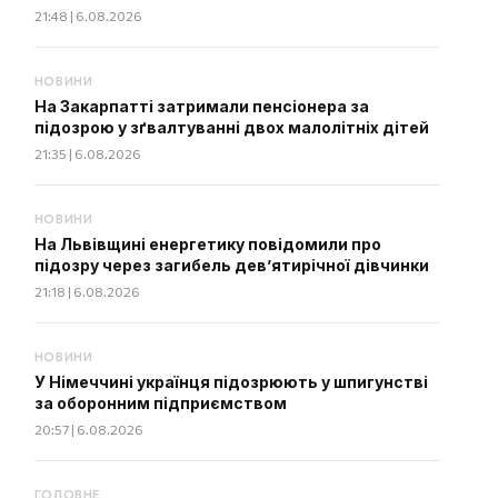
21:48 | 6.08.2026
НОВИНИ
На Закарпатті затримали пенсіонера за
підозрою у зґвалтуванні двох малолітніх дітей
21:35 | 6.08.2026
НОВИНИ
На Львівщині енергетику повідомили про
підозру через загибель дев’ятирічної дівчинки
21:18 | 6.08.2026
НОВИНИ
У Німеччині українця підозрюють у шпигунстві
за оборонним підприємством
20:57 | 6.08.2026
ГОЛОВНЕ