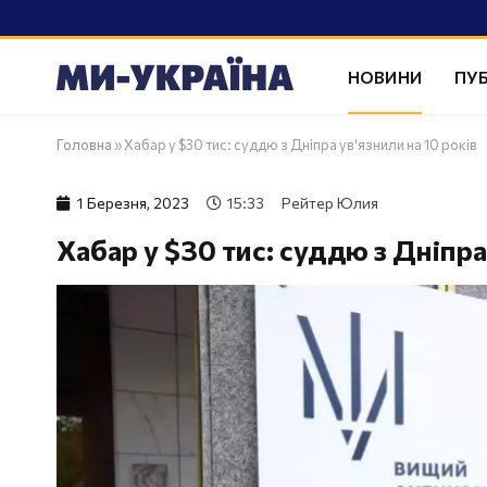
НОВИНИ
ПУБ
Головна
»
Хабар у $30 тис: суддю з Дніпра ув'язнили на 10 років
1 Березня, 2023
15:33
Рейтер Юлия
Хабар у $30 тис: суддю з Дніпра