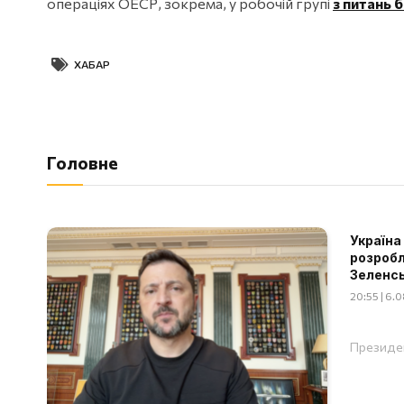
операціях ОЕСР, зокрема, у робочій групі
з питань 
ХАБАР
Головне
Україна
розробл
Зеленс
20:55 | 6.
Президен