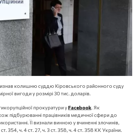
визнав колишню суддю Кіровського районного суду
рної вигоди у розмірі 30 тис. доларів.
тикорупційної прокуратури у
Facebook
. Як
акож підбурюванні працівників медичної сфери до
икористанні. Її визнали винною у вчиненні злочинів,
 ст. 354, ч. 4 ст. 27, ч. 3 ст. 358, ч. 4 ст. 358 КК України.