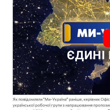
Як повідомляли "Ми-Україна" раніше, керівник Офі
української робочої групи з напрацювання пропози