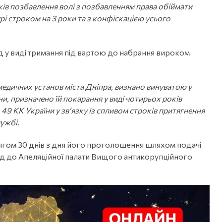
оків позбавлення волі з позбавленням права обіймати
рі строком на 3 роки та з конфіскацією усього
д у виді тримання під вартою до набрання вироком
медичних установ міста Дніпра, визнано винуватою у
їни, призначено їй покарання у виді чотирьох років
т. 49 КК України у зв‘язку із спливом строків притягнення
лужбі.
ягом 30 днів з дня його проголошення шляхом подачі
уд до Апеляційної палати Вищого антикорупційного