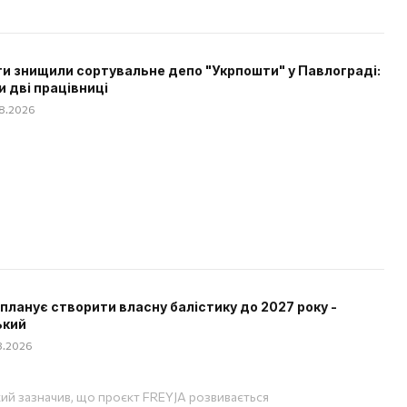
и знищили сортувальне депо "Укрпошти" у Павлограді:
и дві працівниці
08.2026
 планує створити власну балістику до 2027 року -
ький
08.2026
ий зазначив, що проєкт FREYJA розвивається