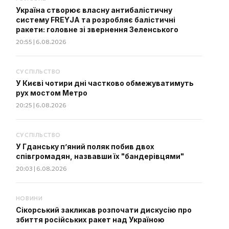
Україна створює власну антибалістичну
систему FREYJA та розробляє балістичні
ракети: головне зі звернення Зеленського
20:55 | 6.08.2026
СУСПІЛЬСТВО
У Києві чотири дні частково обмежуватимуть
рух мостом Метро
20:25 | 6.08.2026
СУСПІЛЬСТВО
У Гданську п’яний поляк побив двох
співгромадян, назвавши їх "бандерівцями"
20:03 | 6.08.2026
НОВИНИ
Сікорський закликав розпочати дискусію про
збиття російських ракет над Україною