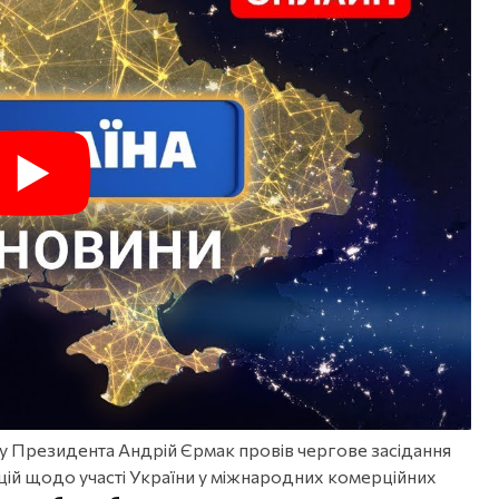
су Президента Андрій Єрмак провів чергове засідання
цій щодо участі України у міжнародних комерційних