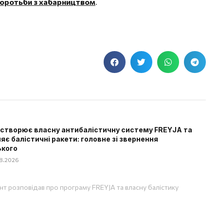
боротьби з хабарництвом
.
 створює власну антибалістичну систему FREYJA та
яє балістичні ракети: головне зі звернення
ького
08.2026
т розповідав про програму FREYJA та власну балістику