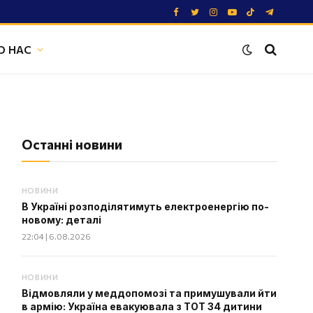
Facebook
Twitter
Instagram
YouTube
TikTok
Telegram
О НАС
Останні новини
НОВИНИ
В Україні розподілятимуть електроенергію по-
новому: деталі
22:04 | 6.08.2026
НОВИНИ
Відмовляли у меддопомозі та примушували йти
в армію: Україна евакуювала з ТОТ 34 дитини