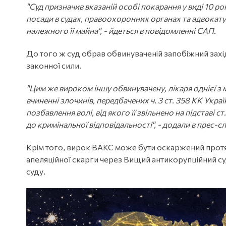
"Суд призначив вказаній особі покарання у виді 10 р
посади в судах, правоохоронних органах та адвокату
належного її майна", - йдеться в повідомленні САП.
До того ж суд обрав обвинуваченій запобіжний захі
законної сили.
"Цим же вироком іншу обвинувачену, лікаря однієї з 
вчиненні злочинів, передбачених ч. 3 ст. 358 КК Укра
позбавлення волі, від якого її звільнено на підставі с
до кримінальної відповідальності", - додали в прес-с
Крім того, вирок ВАКС може бути оскаржений прот
апеляційної скарги через Вищий антикорупційний с
суду.