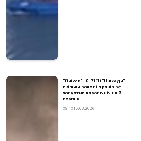
"Онікси", Х-31П і "Шахеди":
скільки ракет і дронів рф
запустив ворог в ніч на 6
серпня
09:40 | 6.08.2026