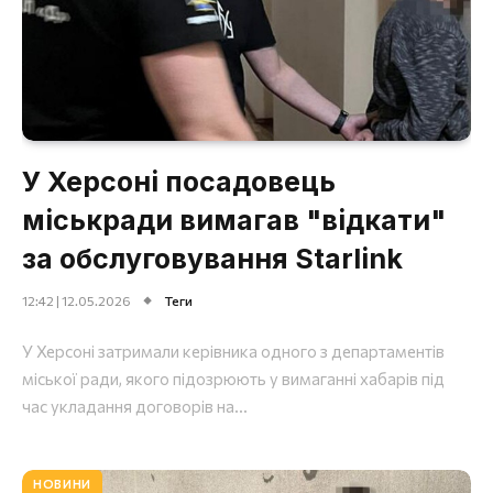
У Херсоні посадовець
міськради вимагав "відкати"
за обслуговування Starlink
12:42 | 12.05.2026
Теги
У Херсоні затримали керівника одного з департаментів
міської ради, якого підозрюють у вимаганні хабарів під
час укладання договорів на...
НОВИНИ