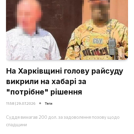
На Харківщині голову райсуду
викрили на хабарі за
"потрібне" рішення
11:58 | 29.07.2026
Теги
Суддя вимагав 200 дол. за задоволення позову щодо
спадщини