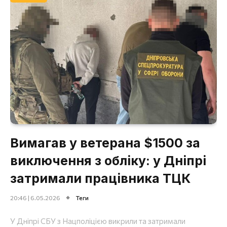
Вимагав у ветерана $1500 за
виключення з обліку: у Дніпрі
затримали працівника ТЦК
20:46 | 6.05.2026
Теги
У Дніпрі СБУ з Нацполіцією викрили та затримали