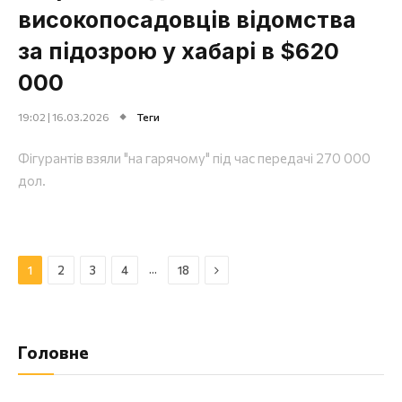
високопосадовців відомства
за підозрою у хабарі в $620
000
19:02 | 16.03.2026
Теги
Фігурантів взяли "на гарячому" під час передачі 270 000
дол.
Далі
…
1
2
3
4
18
Головне