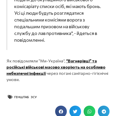
комісаріату списки осіб, які мають бронь.
Усі ці люди будуть розглядатися
спеціальними комісіями ворога з
подальшим призовом на військову
службу до лав противника", - йдеться в
повідомленні.
Як повідомляли “Ми-Україна”,
“Вагнерівці” та
російські військові масово хворіють на особливо
небезпечні інфекції
через погані санітарно-гігієнічні
умови.
ГЕНШТАБ ЗСУ