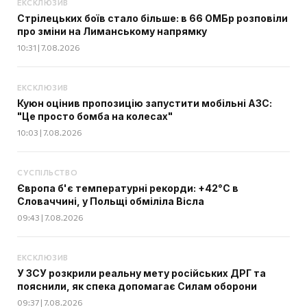
ЕКСКЛЮЗИВ
Стрілецьких боїв стало більше: в 66 ОМБр розповіли
про зміни на Лиманському напрямку
10:31 | 7.08.2026
ЕКСКЛЮЗИВ
Куюн оцінив пропозицію запустити мобільні АЗС:
"Це просто бомба на колесах"
10:03 | 7.08.2026
СУСПІЛЬСТВО
Європа б'є температурні рекорди: +42°C в
Словаччині, у Польщі обміліла Вісла
09:43 | 7.08.2026
ЕКСКЛЮЗИВ
У ЗСУ розкрили реальну мету російських ДРГ та
пояснили, як спека допомагає Силам оборони
09:37 | 7.08.2026