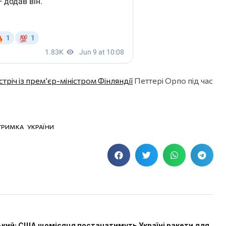
тріч із прем’єр-міністром Фінляндії
Петтері Орпо під час
ТРИМКА УКРАЇНИ
кий: США щомісяця постачатимуть Україні ракети для