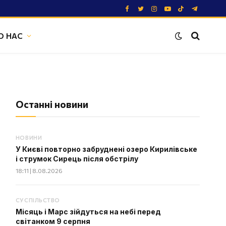
Facebook
Twitter
Instagram
YouTube
TikTok
Telegram
О НАС
Останні новини
НОВИНИ
У Києві повторно забруднені озеро Кирилівське
і струмок Сирець після обстрілу
18:11 | 8.08.2026
СУСПІЛЬСТВО
Місяць і Марс зійдуться на небі перед
світанком 9 серпня