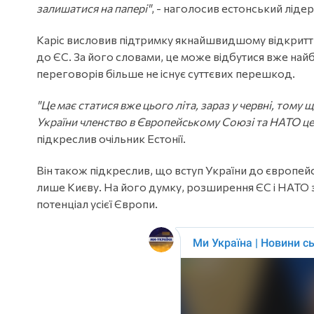
залишатися на папері"
, - наголосив естонський лідер
Каріс висловив підтримку якнайшвидшому відкриттю
до ЄС. За його словами, це може відбутися вже на
переговорів більше не існує суттєвих перешкод.
"Це має статися вже цього літа, зараз у червні, том
України членство в Європейському Союзі та НАТО це н
підкреслив очільник Естонії.
Він також підкреслив, що вступ України до європей
лише Києву. На його думку, розширення ЄС і НАТО за
потенціал усієї Європи.