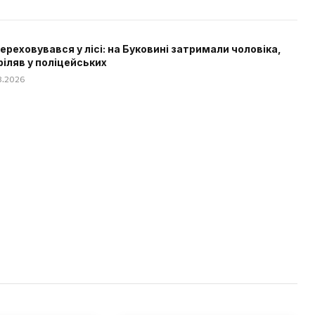
 переховувався у лісі: на Буковині затримали чоловіка,
ріляв у поліцейських
08.2026