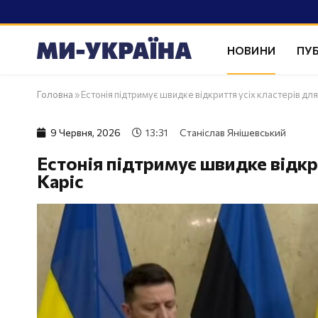
НОВИНИ
ПУБ
Головна
»
Естонія підтримує швидке відкриття усіх кластерів для 
9 Червня, 2026
13:31
Станіслав Янішевський
Естонія підтримує швидке відкри
Каріс