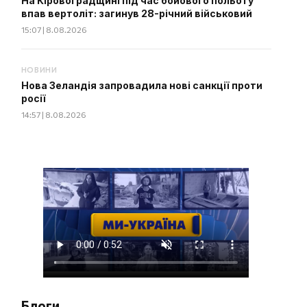
На Кіровоградщині під час бойового польоту
впав вертоліт: загинув 28-річний військовий
15:07 | 8.08.2026
НОВИНИ
Нова Зеландія запровадила нові санкції проти
росії
14:57 | 8.08.2026
Блоги