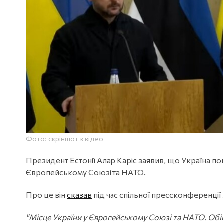
Фото: скріншот з відео
Президент Естонії Алар Каріс заявив, що Україна п
Європейському Союзі та НАТО.
Про це він
сказав
під час спільної прессконференц
"Місце України у Європейському Союзі та НАТО. Обі