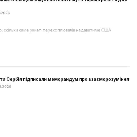
08.2026
, скільки саме ракет-перехоплювачів надаватиме США
 та Сербія підписали меморандум про взаєморозуміння
08.2026