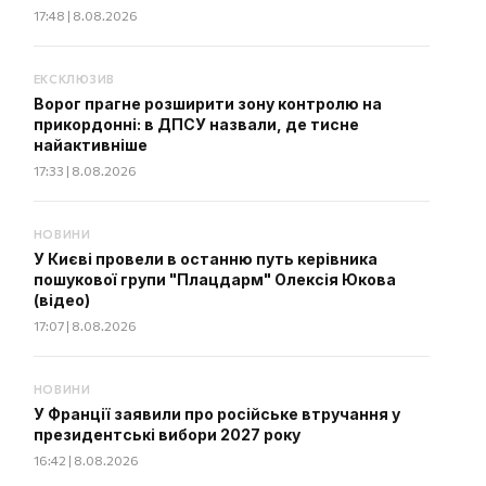
17:48 | 8.08.2026
ЕКСКЛЮЗИВ
Ворог прагне розширити зону контролю на
прикордонні: в ДПСУ назвали, де тисне
найактивніше
17:33 | 8.08.2026
НОВИНИ
У Києві провели в останню путь керівника
пошукової групи "Плацдарм" Олексія Юкова
(відео)
17:07 | 8.08.2026
НОВИНИ
У Франції заявили про російське втручання у
президентські вибори 2027 року
16:42 | 8.08.2026