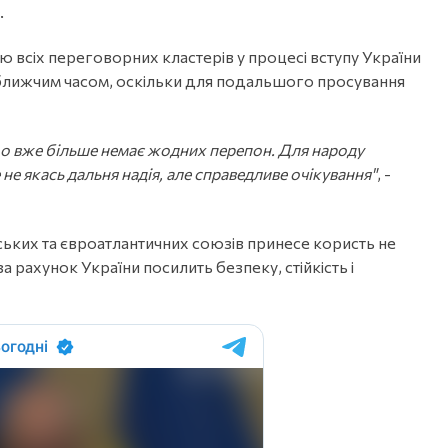
.
 всіх переговорних кластерів у процесі вступу України
йближчим часом, оскільки для подальшого просування
у що вже більше немає жодних перепон. Для народу
е якась дальня надія, але справедливе очікування"
, -
ських та євроатлантичних союзів принесе користь не
 рахунок України посилить безпеку, стійкість і