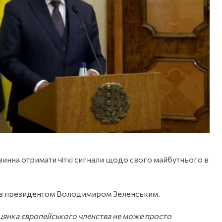
овинна отримати чіткі сигнали щодо свого майбутнього в
ії з президентом Володимиром Зеленським.
цянка європейського членства не може просто