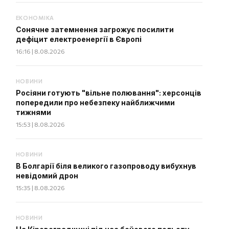
ЕКОНОМІКА
Сонячне затемнення загрожує посилити
дефіцит електроенергії в Європі
16:16 | 8.08.2026
НОВИНИ
Росіяни готують "вільне полювання": херсонців
попередили про небезпеку найближчими
тижнями
15:53 | 8.08.2026
НОВИНИ
В Болгарії біля великого газопроводу вибухнув
невідомий дрон
15:35 | 8.08.2026
НОВИНИ