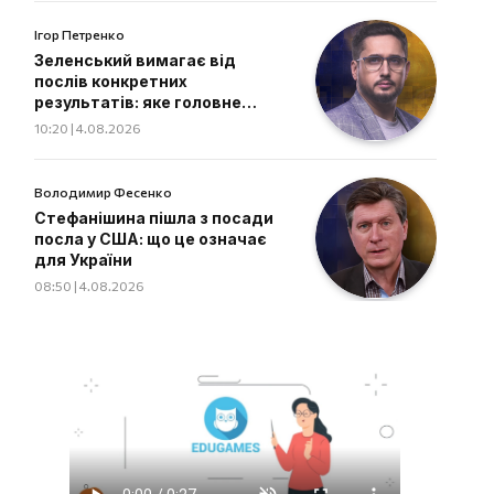
Ігор Петренко
Зеленський вимагає від
послів конкретних
результатів: яке головне
завдання дипломатів
10:20 | 4.08.2026
Володимир Фесенко
Стефанішина пішла з посади
посла у США: що це означає
для України
08:50 | 4.08.2026