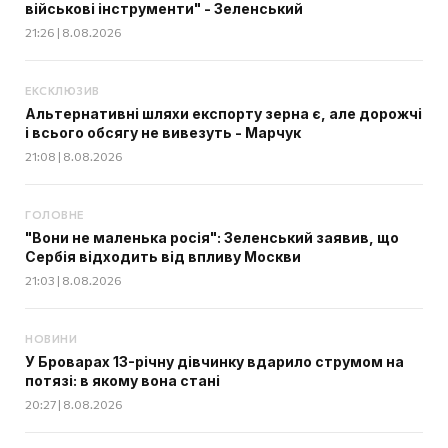
військові інструменти" - Зеленський
21:26 | 8.08.2026
ЕКСКЛЮЗИВ
Альтернативні шляхи експорту зерна є, але дорожчі
і всього обсягу не вивезуть - Марчук
21:08 | 8.08.2026
ГОЛОВНЕ
"Вони не маленька росія": Зеленський заявив, що
Сербія відходить від впливу Москви
21:03 | 8.08.2026
НОВИНИ
У Броварах 13-річну дівчинку вдарило струмом на
потязі: в якому вона стані
20:27 | 8.08.2026