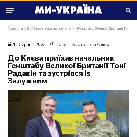
Головна
»
До Києва приїхав начальник Генштабу Великої Британії Тоні Радакін та зустрівся із Залужним
12 Серпня, 2023
20:52
Кротовська Ольга
До Києва приїхав начальник
Генштабу Великої Британії Тоні
Радакін та зустрівся із
Залужним