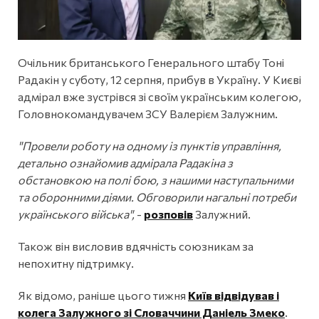
Очільник британського Генерального штабу Тоні
Радакін у суботу, 12 серпня, прибув в Україну. У Києві
адмірал вже зустрівся зі своїм українським колегою,
Головнокомандувачем ЗСУ Валерієм Залужним.
"Провели роботу на одному із пунктів управління,
детально ознайомив адмірала Радакіна з
обстановкою на полі бою, з нашими наступальними
та оборонними діями. Обговорили нагальні потреби
українського війська",
-
розповів
Залужний.
Також він висловив вдячність союзникам за
непохитну підтримку.
Як відомо, раніше цього тижня
Київ відвідував і
колега Залужного зі Словаччини Даніель Змеко
.