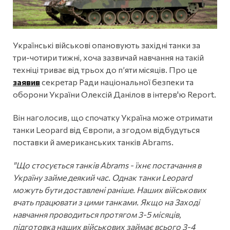
Українські військові опановують західні танки за
три-чотири тижні, хоча зазвичай навчання на такій
техніці триває від трьох до п’яти місяців. Про це
заявив
секретар Ради національної безпеки та
оборони України Олексій Данілов в інтерв'ю Report.
Він наголосив, що спочатку Україна може отримати
танки Leopard від Європи, а згодом відбудуться
поставки й американських танків Abrams.
"Що стосується танків Abrams - їхнє постачання в
Україну займе деякий час. Однак танки Leopard
можуть бути доставлені раніше. Наших військових
вчать працювати з цими танками. Якщо на Заході
навчання проводиться протягом 3-5 місяців,
підготовка наших військових займає всього 3-4