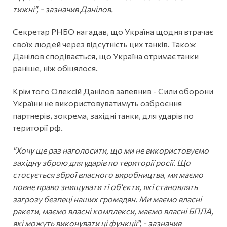
тижні", - зазначив Данілов.
Секретар РНБО нагадав, що Україна щодня втрачає
своїх людей через відсутність цих танків. Також
Данілов сподівається, що Україна отримає танки
раніше, ніж обіцялося.
Крім того Олексій Данілов запевнив - Сили оборони
України не використовуватимуть озброєння
партнерів, зокрема, західні танки, для ударів по
території рф.
"Хочу ще раз наголосити, що ми не використовуємо
західну зброю для ударів по території росії. Що
стосується зброї власного виробництва, ми маємо
повне право знищувати ті об'єкти, які становлять
загрозу безпеці наших громадян. Ми маємо власні
ракети, маємо власні комплекси, маємо власні БПЛА,
які можуть виконувати ці функції", - зазначив