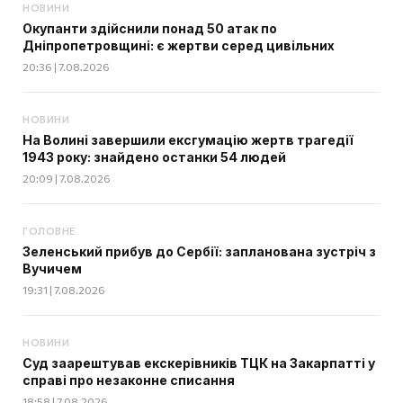
НОВИНИ
Окупанти здійснили понад 50 атак по
Дніпропетровщині: є жертви серед цивільних
20:36 | 7.08.2026
НОВИНИ
На Волині завершили ексгумацію жертв трагедії
1943 року: знайдено останки 54 людей
20:09 | 7.08.2026
ГОЛОВНЕ
Зеленський прибув до Сербії: запланована зустріч з
Вучичем
19:31 | 7.08.2026
НОВИНИ
Суд заарештував екскерівників ТЦК на Закарпатті у
справі про незаконне списання
18:58 | 7.08.2026