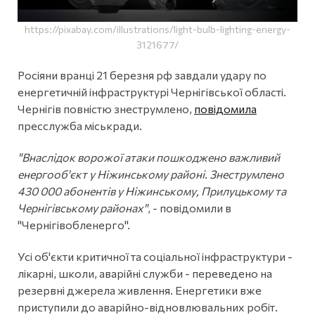
https://pixabay.com/illustrations/light-bulb-lighting-energy-
3121677/
Росіяни вранці 21 березня рф завдали удару по
енергетичній інфраструктурі Чернігівської області.
Чернігів повністю знеструмлено,
повідомила
пресслужба міськради.
"Внаслідок ворожої атаки пошкоджено важливий
енергооб'єкт у Ніжинському районі. Знеструмлено
430 000 абонентів у Ніжинському, Прилуцькому та
Чернігівському районах"
, - повідомили в
"Чернігівобленерго".
Усі об'єкти критичної та соціальної інфраструктури -
лікарні, школи, аварійні служби - переведено на
резервні джерела живлення. Енергетики вже
приступили до аварійно-відновлювальних робіт.