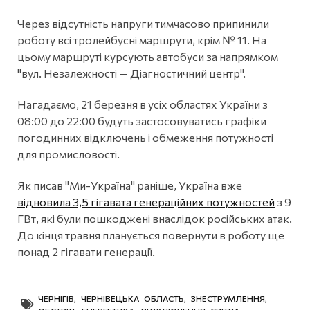
Через відсутність напруги тимчасово припинили
роботу всі тролейбусні маршрути, крім № 11. На
цьому маршруті курсують автобуси за напрямком
"вул. Незалежності — Діагностичний центр".
Нагадаємо, 21 березня в усіх областях України з
08:00 до 22:00 будуть застосовуватись графіки
погодинних відключень і обмеження потужності
для промисловості.
Як писав "Ми-Україна" раніше, Україна вже
відновила 3,5 гігавата генераційних потужностей
з 9
ГВт, які були пошкоджені внаслідок російських атак.
До кінця травня планується повернути в роботу ще
понад 2 гігавати генерації.
ЧЕРНІГІВ
,
ЧЕРНІВЕЦЬКА ОБЛАСТЬ
,
ЗНЕСТРУМЛЕННЯ
,