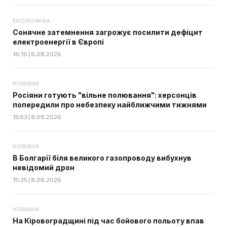
ЕКОНОМІКА
Сонячне затемнення загрожує посилити дефіцит
електроенергії в Європі
16:16 | 8.08.2026
НОВИНИ
Росіяни готують "вільне полювання": херсонців
попередили про небезпеку найближчими тижнями
15:53 | 8.08.2026
НОВИНИ
В Болгарії біля великого газопроводу вибухнув
невідомий дрон
15:35 | 8.08.2026
НОВИНИ
На Кіровоградщині під час бойового польоту впав