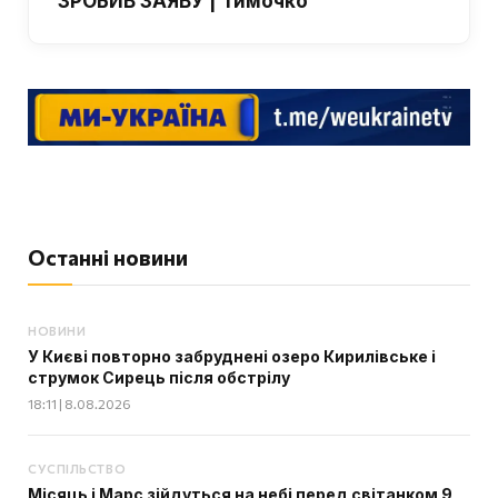
ЗРОБИВ ЗАЯВУ | Тимочко
Останні новини
НОВИНИ
У Києві повторно забруднені озеро Кирилівське і
струмок Сирець після обстрілу
18:11 | 8.08.2026
СУСПІЛЬСТВО
Місяць і Марс зійдуться на небі перед світанком 9