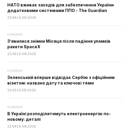
НАТО вживає заходів для забезпечення України
додатковими системами ППО - The Guardian
23:04 | 6.08.2026
НОВИНИ
З’явилися знімки Місяця після падіння уламків
ракети SpaceX
22:36 | 6.08.2026
НОВИНИ
Зеленський вперше відвідає Сербію з офіційним
візитом: названо дату та ключові теми
22:25 | 6.08.2026
НОВИНИ
В Україні розподілятимуть електроенергію по-
новому: деталі
22:04 | 6.08.2026