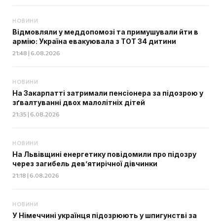
НОВИНИ
Відмовляли у меддопомозі та примушували йти в
армію: Україна евакуювала з ТОТ 34 дитини
21:48 | 6.08.2026
НОВИНИ
На Закарпатті затримали пенсіонера за підозрою у
зґвалтуванні двох малолітніх дітей
21:35 | 6.08.2026
НОВИНИ
На Львівщині енергетику повідомили про підозру
через загибель дев’ятирічної дівчинки
21:18 | 6.08.2026
НОВИНИ
У Німеччині українця підозрюють у шпигунстві за