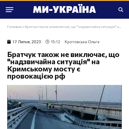
Головна
»
Братчук також не виключає, що "надзвичайна ситуація" на Кримському мосту є провокацією рф
17 Липня, 2023
15:12
Кротовська Ольга
Братчук також не виключає, що
"надзвичайна ситуація" на
Кримському мосту є
провокацією рф