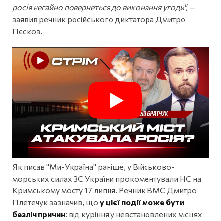
росія негайно повернеться до виконання угоди",
—
заявив речник російського диктатора Дмитро
Пєсков.
Як писав "Ми-Україна" раніше, у Військово-
морських силах ЗС України прокоментували НС на
Кримському мосту 17 липня. Речник ВМС Дмитро
Плетечук зазначив, що
у цієї події може бути
безліч причин
: від куріння у невстановлених місцях