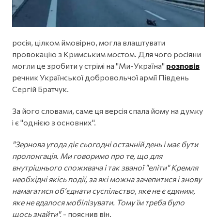
росія, цілком ймовірно, могла влаштувати
провокацію з Кримським мостом. Для чого росіяни
могли це зробити у стрімі на "Ми-Україна"
розповів
речник Української добровольчої армії Південь
Сергій Братчук.
За його словами, саме ця версія спала йому на думку
і є "однією з основних".
"Зернова угода діє сьогодні останній день і має бути
пролонгація. Ми говоримо про те, що для
внутрішнього споживача і так званої "еліти" Кремля
необхідні якісь події, за які можна зачепитися і знову
намагатися об’єднати суспільство, яке не є єдиним,
яке не вдалося мобілізувати. Тому їм треба було
щось знайти",
- пояснив він.