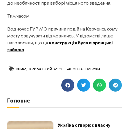
до необачності при виборі місця його зведення.
Тим часом
Водночас ГУР МО причини подій на Керченському
мосту озвучувати відмовились. У відомстві лише
наголосили, що ця
конструкція була в принципі
зайвою
.
КРИМ
,
КРИМСЬКИЙ МІСТ
,
БАВОВНА
,
ВИБУХИ
Головне
Україна створює власну