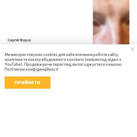
Сергій Фурса
росія посилює інформаційну
війну: чому українцям не варто
Ми використовуємо cookies для забезпечення роботи сайту,
піддаватися паніці
аналітики та показу вбудованого контенту (наприклад, відео з
YouTube). Продовжуючи перегляд, ви погоджуєтеся з нашою
18:01 | 6.08.2026
Політикою конфіденційності
ПРИЙНЯТИ