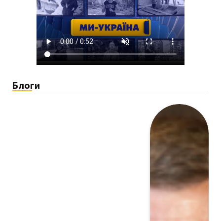
Блоги