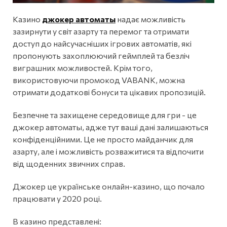
Казино
джокер автоматы
надає можливість
зазирнути у світ азарту та перемог та отримати
доступ до найсучасніших ігрових автоматів, які
пропонують захоплюючий геймплей та безліч
виграшних можливостей. Крім того,
використовуючи промокод VAВANK, можна
отримати додаткові бонуси та цікавих пропозицій.
Безпечне та захищене середовище для гри - це
джокер автоматы, адже тут ваші дані залишаються
конфіденційними. Це не просто майданчик для
азарту, але і можливість розважитися та відпочити
від щоденних звичних справ.
Джокер це українське онлайн-казино, що почало
працювати у 2020 році.
В казино представлені: