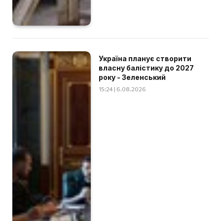
Україна планує створити
власну балістику до 2027
року - Зеленський
15:24 | 6.08.2026