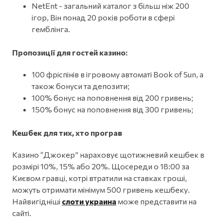
NetEnt - загальний каталог з більш ніж 200
ігор, Він понад 20 років роботи в сфері
гемблінга.
Пропозиції для гостей казино:
100 фріспінів в ігровому автоматі Book of Sun, а
також бонуси та депозити;
100% бонус на поповнення від 200 гривень;
150% бонус на поповнення від 300 гривень;
Кешбек для тих, хто програв
Казино “Джокер” нараховує щотижневий кешбек в
розмірі 10%, 15% або 20%. Щосереди о 18:00 за
Києвом гравці, котрі втратили на ставках гроші,
можуть отримати мінімум 500 гривень кешбеку.
Найвигідніші
слоти украина
може представити на
сайті.