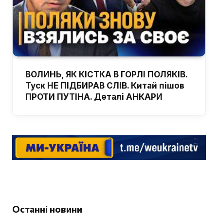
ВОЛИНЬ, ЯК КІСТКА В ГОРЛІ ПОЛЯКІВ.
Туск НЕ ПІДБИРАВ СЛІВ. Китай пішов
ПРОТИ ПУТІНА. Деталі АНКАРИ
Останні новини