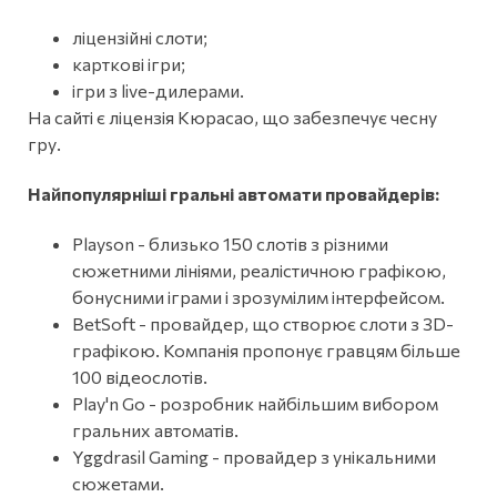
ліцензійні слоти;
карткові ігри;
ігри з live-дилерами.
На сайті є ліцензія Кюрасао, що забезпечує чесну
гру.
Найпопулярніші гральні автомати провайдерів:
Playson - близько 150 слотів з різними
сюжетними лініями, реалістичною графікою,
бонусними іграми і зрозумілим інтерфейсом.
BetSoft - провайдер, що створює слоти з 3D-
графікою. Компанія пропонує гравцям більше
100 відеослотів.
Play'n Go - розробник найбільшим вибором
гральних автоматів.
Yggdrasil Gaming - провайдер з унікальними
сюжетами.