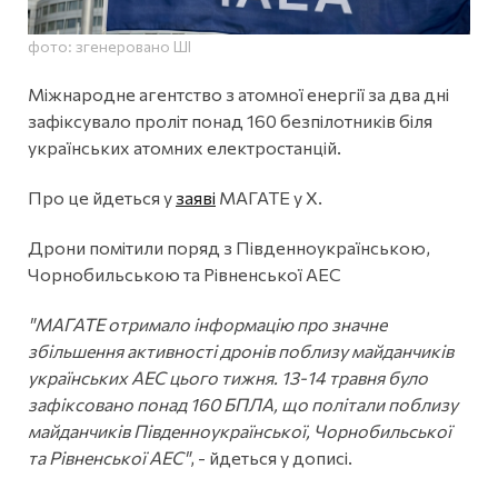
фото: згенеровано ШІ
Міжнародне агентство з атомної енергії за два дні
зафіксувало проліт понад 160 безпілотників біля
українських атомних електростанцій.
Про це йдеться у
заяві
МАГАТЕ у Х.
Дрони помітили поряд з Південноукраїнською,
Чорнобильською та Рівненської АЕС
"МАГАТЕ отримало інформацію про значне
збільшення активності дронів поблизу майданчиків
українських АЕС цього тижня. 13-14 травня було
зафіксовано понад 160 БПЛА, що політали поблизу
майданчиків Південноукраїнської, Чорнобильської
та Рівненської АЕС"
, - йдеться у дописі.