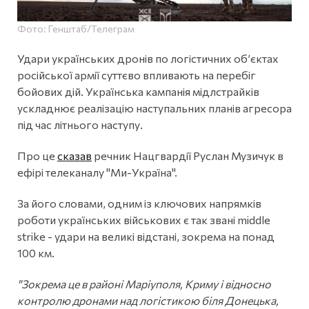
Фото: Генштаб/Телеграм
Удари українських дронів по логістичних об’єктах
російської армії суттєво впливають на перебіг
бойових дій. Українська кампанія мідлстрайків
ускладнює реалізацію наступальних планів агресора
під час літнього наступу.
Про це
сказав
речник Нацгвардії Руслан Музичук в
ефірі телеканалу "Ми-Україна".
За його словами, одним із ключових напрямків
роботи українських військових є так звані middle
strike - удари на великі відстані, зокрема на понад
100 км.
"Зокрема це в районі Маріуполя, Криму і відносно
контролю дронами над логістикою біля Донецька,