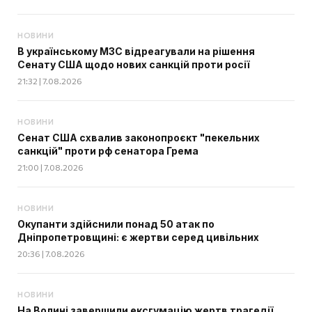
НОВИНИ
В українському МЗС відреагували на рішення
Сенату США щодо нових санкцій проти росії
21:32 | 7.08.2026
НОВИНИ
Сенат США схвалив законопроєкт "пекельних
санкцій" проти рф сенатора Грема
21:00 | 7.08.2026
НОВИНИ
Окупанти здійснили понад 50 атак по
Дніпропетровщині: є жертви серед цивільних
20:36 | 7.08.2026
НОВИНИ
На Волині завершили ексгумацію жертв трагедії