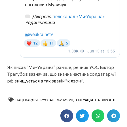
Як писав "Ми-Україна" раніше, речник УОС Віктор
Трегубов зазначив, що значна частина солдат армії
рф
знищується в так званій "кілзоні"
.
НАЦГВАРДІЯ
,
РУСЛАН МУЗИЧУК
,
СИТУАЦІЯ НА ФРОНТІ