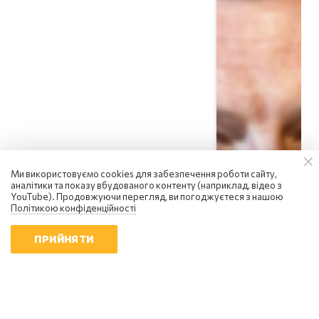
Ми використовуємо cookies для забезпечення роботи сайту,
Сергій Фурса
аналітики та показу вбудованого контенту (наприклад, відео з
росія посилює інформаційну
YouTube). Продовжуючи перегляд, ви погоджуєтеся з нашою
війну: чому українцям не варто
Політикою конфіденційності
піддаватися паніці
18:01 | 6.08.2026
ПРИЙНЯТИ