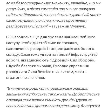
воно безпосередньо має значення і, звичайно, що ми
розуміємо, в літню кампанію противник планував
набагато більшою інтенсивністю штурмові дії, проте
саме порушення логістики не дає противнику
реалізовувати ці плани",
- зауважив Музичук.
Він наголосив, що для проведення масштабного
наступу необхідні стабільне постачання,
накопичення резервів і концентрація особового
складу. Саме тому удари по тиловій інфраструктурі
ворога, які здійснюють підрозділи Сил оборони,
Служба безпеки України, Головне управління
розвідки та Сили безпілотних систем, мають
стратегічне значення.
"В минулому році, коли проводилася операція
звільнення Куп'янська і також навіть Добропільська
операція саме велика кількість дронів і ударів на
велику відстань дронами вона дала змогу блокувати