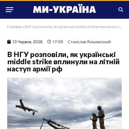
Головна
»
В НГУ розповіли, як українські middle strike вплинули на літній наступ армії рф
13 Червня, 2026
17:58
Станіслав Янішевський
В НГУ розповіли, як українські
middle strike вплинули на літній
наступ армії рф