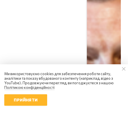
Сергій Фурса
Ми використовуємо cookies для забезпечення роботи сайту,
аналітики та показу вбудованого контенту (наприклад, відео з
росія посилює інформаційну
YouTube). Продовжуючи перегляд, ви погоджуєтеся з нашою
війну: чому українцям не варто
Політикою конфіденційності
піддаватися паніці
18:01 | 6.08.2026
ПРИЙНЯТИ