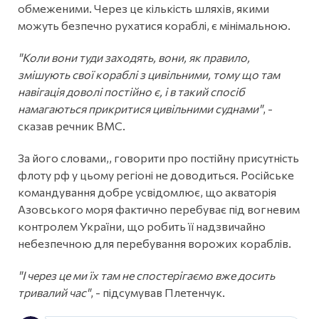
обмеженими. Через це кількість шляхів, якими
можуть безпечно рухатися кораблі, є мінімальною.
"Коли вони туди заходять, вони, як правило,
змішують свої кораблі з цивільними, тому що там
навігація доволі постійно є, і в такий спосіб
намагаються прикритися цивільними суднами"
, -
сказав речник ВМС.
За його словами,, говорити про постійну присутність
флоту рф у цьому регіоні не доводиться. Російське
командування добре усвідомлює, що акваторія
Азовського моря фактично перебуває під вогневим
контролем України, що робить її надзвичайно
небезпечною для перебування ворожих кораблів.
"І через це ми їх там не спостерігаємо вже досить
тривалий час"
, - підсумував Плетенчук.