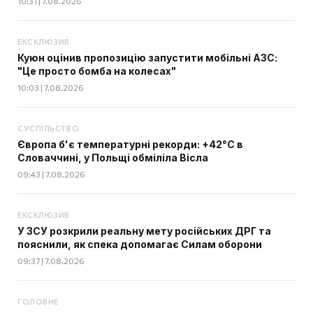
10:31 | 7.08.2026
ЕКСКЛЮЗИВ
Куюн оцінив пропозицію запустити мобільні АЗС:
"Це просто бомба на колесах"
10:03 | 7.08.2026
СУСПІЛЬСТВО
Європа б'є температурні рекорди: +42°C в
Словаччині, у Польщі обміліла Вісла
09:43 | 7.08.2026
ЕКСКЛЮЗИВ
У ЗСУ розкрили реальну мету російських ДРГ та
пояснили, як спека допомагає Силам оборони
09:37 | 7.08.2026
ГОЛОВНЕ