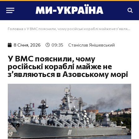
Головна
»
У ВМС пояснили, чому російські кораблі майже не з’являються в Азовському морі
8 Сiчня, 2026
09:35
Станіслав Янішевський
У ВМС пояснили, чому
російські кораблі майже не
з’являються в Азовському морі