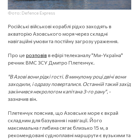
Фото: Defence Express
Російські військові кораблі рідко заходять в
акваторію Азовського моря через складні
навігаційні умови та постійну загрозу ураження.
Про це
розповів
в ефірі телеканалу "Ми-Україна"
речник ВМС ЗСУ Дмитро Плетенчук.
"В Азові вони рідкі гості. В минулому році двічі вони
заходили, і одразу поверталися. Останній такий захід
закінчився некрологом капітана 3-го рану"
, -
зазначив він.
Плетенчук пояснив, що Азовське море є вкрай
складним для базування і навігації. Його
максимальна глибина сягає близько 15 м, а
рекомендовані судноплавні маршрути є вузькими та