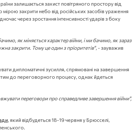
країни залишається захист повітряного простору від
 мірою закрити небо від російських засобів ураження
дночас через зростання інтенсивності ударів з боку
ачимо, як міняється характер війни, і ми бачимо, як зараз
жна закрити. Тому це один з пріоритетів"
, - зауважив
увати дипломатичні зусилля, спрямовані на завершення
ритим до переговорного процесу, однак йдеться
овжувати переговори про справедливе завершення війни",
Ради
, який відбудеться 18-19 червня у Брюсселі,
ленського.