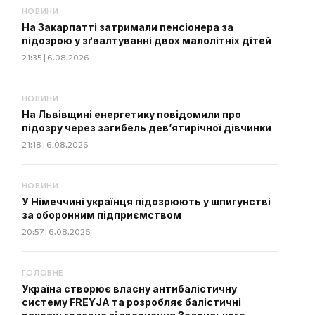
НОВИНИ
На Закарпатті затримали пенсіонера за
підозрою у зґвалтуванні двох малолітніх дітей
21:35 | 6.08.2026
НОВИНИ
На Львівщині енергетику повідомили про
підозру через загибель дев’ятирічної дівчинки
21:18 | 6.08.2026
НОВИНИ
У Німеччині українця підозрюють у шпигунстві
за оборонним підприємством
20:57 | 6.08.2026
ГОЛОВНЕ
Україна створює власну антибалістичну
систему FREYJA та розробляє балістичні