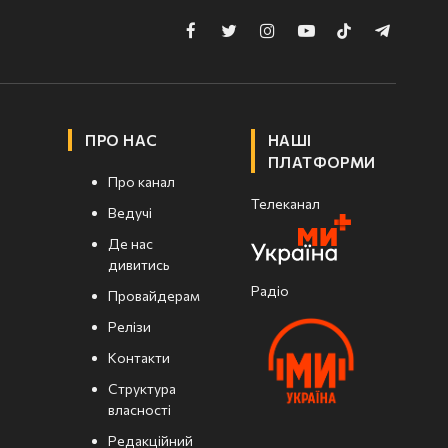
Facebook
Twitter
Instagram
YouTube
TikTok
Telegram
ПРО НАС
НАШІ
ПЛАТФОРМИ
Про канал
Телеканал
Ведучі
Де нас
дивитись
Радіо
Провайдерам
Релізи
Контакти
Структура
власності
Редакційний