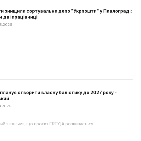
и знищили сортувальне депо "Укрпошти" у Павлограді:
и дві працівниці
08.2026
 планує створити власну балістику до 2027 року -
ький
08.2026
ий зазначив, що проєкт FREYJA розвивається