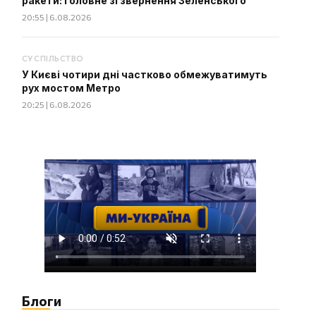
ракети: головне зі звернення Зеленського
20:55 | 6.08.2026
СУСПІЛЬСТВО
У Києві чотири дні частково обмежуватимуть
рух мостом Метро
20:25 | 6.08.2026
Блоги