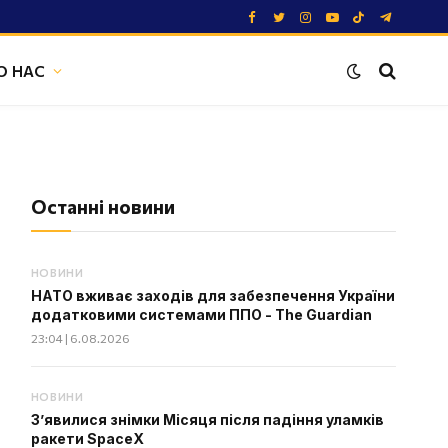
Facebook
Twitter
Instagram
YouTube
TikTok
Telegram
О НАС
Останні новини
НОВИНИ
НАТО вживає заходів для забезпечення України
додатковими системами ППО - The Guardian
23:04 | 6.08.2026
НОВИНИ
З’явилися знімки Місяця після падіння уламків
ракети SpaceX