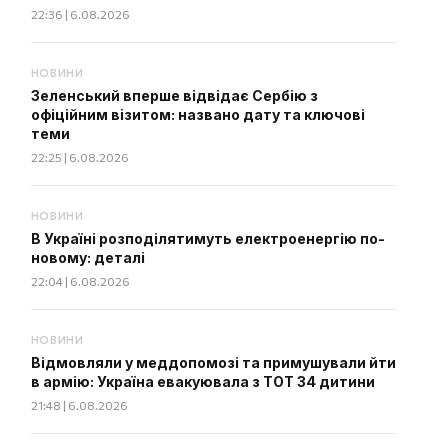
22:36 | 6.08.2026
НОВИНИ
Зеленський вперше відвідає Сербію з
офіційним візитом: названо дату та ключові
теми
22:25 | 6.08.2026
НОВИНИ
В Україні розподілятимуть електроенергію по-
новому: деталі
22:04 | 6.08.2026
НОВИНИ
Відмовляли у меддопомозі та примушували йти
в армію: Україна евакуювала з ТОТ 34 дитини
21:48 | 6.08.2026