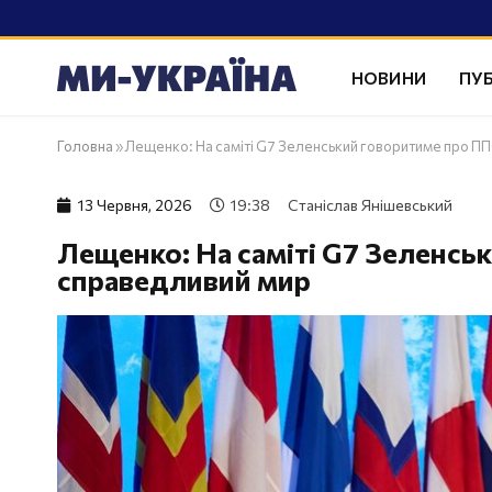
НОВИНИ
ПУБ
Головна
»
Лещенко: На саміті G7 Зеленський говоритиме про П
13 Червня, 2026
19:38
Станіслав Янішевський
Лещенко: На саміті G7 Зеленсь
справедливий мир