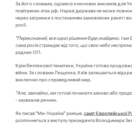
За його словами, одним із ключових викликів для У
повітряних атак рф. Наразі держава не може повною
через затримки з постачанням замовлених ракет і во
росії.
"Переконаний, все одно рішення буде знайдено. І ми б
сама росія страждає від того, що своє небо неспромо
радник ОП.
Крім безпекової тематики, Україна готова продовж
війни. За словами Лещенка, Київ залишається відк
виключно про справедливий мир.
"Але, звичайно, ми готові починати заново або прод
- зауважив речник.
Як писав "Ми-Україна" раніше,
саміт Європейської 
розпочнеться з виступу президента Володимира Зе