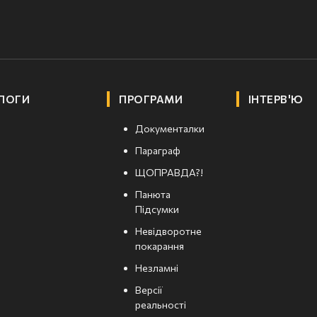
ЛОГИ
ПРОГРАМИ
ІНТЕРВ'Ю
Документалки
Параграф
ЩОПРАВДА?!
Панюта
Підсумки
Невідворотне
покарання
Незламні
Версії
реальності