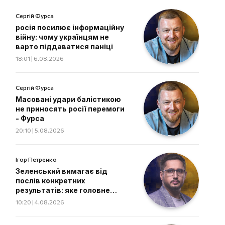
Сергій Фурса
росія посилює інформаційну
війну: чому українцям не
варто піддаватися паніці
18:01 | 6.08.2026
Сергій Фурса
Масовані удари балістикою
не приносять росії перемоги
- Фурса
20:10 | 5.08.2026
Ігор Петренко
Зеленський вимагає від
послів конкретних
результатів: яке головне
завдання дипломатів
10:20 | 4.08.2026