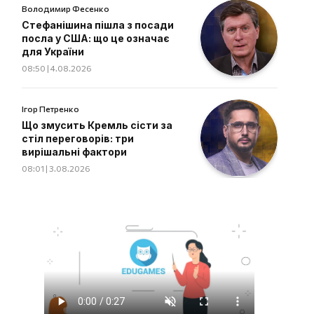
Володимир Фесенко
Стефанішина пішла з посади
посла у США: що це означає
для України
08:50 | 4.08.2026
Ігор Петренко
Що змусить Кремль сісти за
стіл переговорів: три
вирішальні фактори
08:01 | 3.08.2026