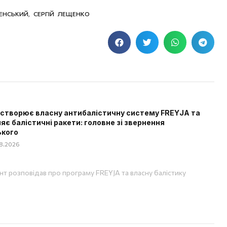
ЕНСЬКИЙ
,
СЕРГІЙ ЛЕЩЕНКО
 створює власну антибалістичну систему FREYJA та
яє балістичні ракети: головне зі звернення
ького
08.2026
т розповідав про програму FREYJA та власну балістику