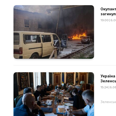
Окупант
загинул
19:00 | 6.
Україна
Зеленс
15:24 | 6.
Зеленськ