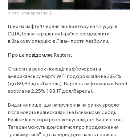
Фото: згенеровано ШІ
Ціни на нафту 1 червня пішли вгору на тлі ударів
США, Ірану та рішення Ізраїлю продовжити
військову оперцію в Лівані проти Хезболли.
Про це
повідомляє
Reuters.
Станом на ранок понеділка ф’ючерси на
американську нафту WTI подорожчали на 2,62%
(до 89,65 дол/барель). Вартість нафти марки Brent
зросла на 2,25% ( 93,17 дол/барель).
Видання пише, що напруження на ринку зросло
після нової хвилі ескалації на Близькому Сході.
Раніше інвестори розраховували, що Вашингтон і
Тегеран можуть домовитися про продовження
"режиму тиші", що напередодні навіть сприяло