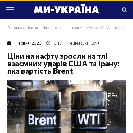
Головна
»
Ціни на нафту зросли на тлі взаємних ударів США та Ірану: яка вартість Brent
1 Червня, 2026
10:17
Янішевська Юлія
Ціни на нафту зросли на тлі
взаємних ударів США та Ірану:
яка вартість Brent