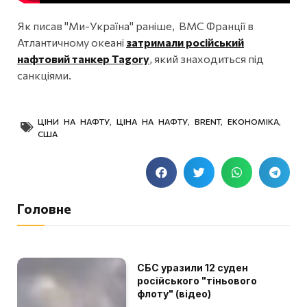
Як писав "Ми-Україна" раніше, ВМС Франції в
Атлантичному океані
затримали російський
нафтовий танкер Tagorу
, який знаходиться під
санкціями.
ЦІНИ НА НАФТУ
,
ЦІНА НА НАФТУ
,
BRENT
,
ЕКОНОМІКА
,
США
Головне
СБС уразили 12 суден
російського "тіньового
флоту" (відео)