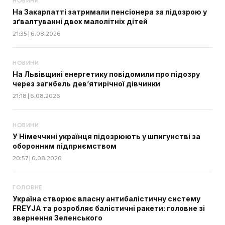
НОВИНИ
На Закарпатті затримали пенсіонера за підозрою у
зґвалтуванні двох малолітніх дітей
21:35 | 6.08.2026
НОВИНИ
На Львівщині енергетику повідомили про підозру
через загибель дев’ятирічної дівчинки
21:18 | 6.08.2026
НОВИНИ
У Німеччині українця підозрюють у шпигунстві за
оборонним підприємством
20:57 | 6.08.2026
ГОЛОВНЕ
Україна створює власну антибалістичну систему
FREYJA та розробляє балістичні ракети: головне зі
звернення Зеленського