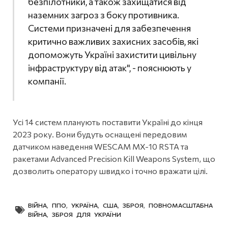
безпілотники, а також захищатися від
наземних загроз з боку противника.
Системи призначені для забезпечення
критично важливих захисних засобів, які
допоможуть Україні захистити цивільну
інфраструктуру від атак", - пояснюють у
компанії.
Усі 14 систем планують поставити Україні до кінця
2023 року. Вони будуть оснащені передовим
датчиком наведення WESCAM MX-10 RSTA та
ракетами Advanced Precision Kill Weapons System, що
дозволить оператору швидко і точно вражати цілі.
ВІЙНА
,
ППО
,
УКРАЇНА
,
США
,
ЗБРОЯ
,
ПОВНОМАСШТАБНА
ВІЙНА
,
ЗБРОЯ ДЛЯ УКРАЇНИ