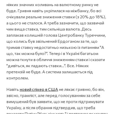
ніяких значних коливань на валютному ринку не
буде. Гривня навіть укріпилася на міжбанку, бо всі
очікували реальне зниження ставки (з 20% до 18%),
а цього не сталося. А треба зазначити, що зазвичай
чим вища ставка, тим сильніша валюта. Десь
заплакав колишній голова Центробанку Туреччини,
що колись був звільнений Ердоганом за те, що
тримав ставку недостатньо низькою із питанням "А
що, так можна було?". Тепер і в Україні багатьом
можна ткнути в обличчя зниженням ставки і сказати
"дивіться, як падають ставки…". Все. Ніяких
претензій не буде. А система залишається під
контролем.
Навіть
новий спікер в США
не лякає гривню, бо він,
звісно, трампіст, але перед голосуванням за себе
вимушений був заявити, що не проти підтримувати
Україну, а після обрання підтвердив, що треба
показати Путіну "Кузькіну мать" і повторює як мантру