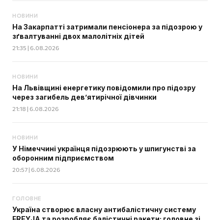
НОВИНИ
На Закарпатті затримали пенсіонера за підозрою у
зґвалтуванні двох малолітніх дітей
21:35 | 6.08.2026
НОВИНИ
На Львівщині енергетику повідомили про підозру
через загибель дев’ятирічної дівчинки
21:18 | 6.08.2026
НОВИНИ
У Німеччині українця підозрюють у шпигунстві за
оборонним підприємством
20:57 | 6.08.2026
ГОЛОВНЕ
Україна створює власну антибалістичну систему
FREYJA та розробляє балістичні ракети: головне зі