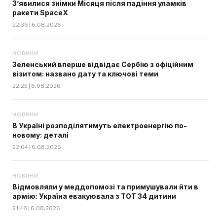
З’явилися знімки Місяця після падіння уламків
ракети SpaceX
22:36 | 6.08.2026
НОВИНИ
Зеленський вперше відвідає Сербію з офіційним
візитом: названо дату та ключові теми
22:25 | 6.08.2026
НОВИНИ
В Україні розподілятимуть електроенергію по-
новому: деталі
22:04 | 6.08.2026
НОВИНИ
Відмовляли у меддопомозі та примушували йти в
армію: Україна евакуювала з ТОТ 34 дитини
21:48 | 6.08.2026