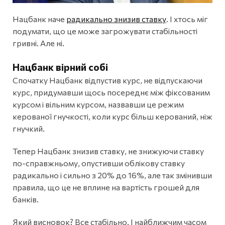
Нацбанк наче
радикально знизив ставку
. І хтось міг
подумати, що це може загрожувати стабільності
гривні. Але ні.
Нацбанк вірний собі
Спочатку Нацбанк відпустив курс, не відпускаючи
курс, придумавши щось посереднє між фіксованим
курсом і вільним курсом, назвавши це режим
керованої гнучкості, коли курс більш керований, ніж
гнучкий.
Тепер Нацбанк знизив ставку, не знижуючи ставку
по-справжньому, опустивши облікову ставку
радикально і сильно з 20% до 16%, але так змінивши
правила, що це не вплине на вартість грошей для
банків.
Який висновок? Все стабільно. І найближчим часом