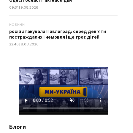
Одесі і області: які наслідки
09:31 | 9.08.2026
НОВИНИ
росія атакувала Павлоград: серед дев'яти
постраждалих і немовля і ще троє дітей
22:46 | 8.08.2026
Блоги