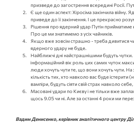
призведе до загострення всередині Росії. Пут
Є ще один аспект: Хіросіма закінчила війну.
приведе до її закінчення. І це прекрасно розу
Рішення про ядерний удар Путін прийматиме к
Про це ми знатимемо з усіх чайників.
Якщо вже зовсім страшно - треба дивитися чи 
ядерного удару не буде.
Найближчі дні найстрашнішими будуть чутки. Вій
інформаційний вік роль цих самих чуток макс
люди хочуть чути те, що вони хочуть чути. На 
кількість тих, хто навколо вас буде істерити (н
вампіри, будуть сіяти свій страх навколо себ
Масовані удари по Києву і не тільки вже запла
щось 9.05 чи ні. Але за останні 4 роки ми пер
Вадим Денисенко, керівник аналітичного центру Ді