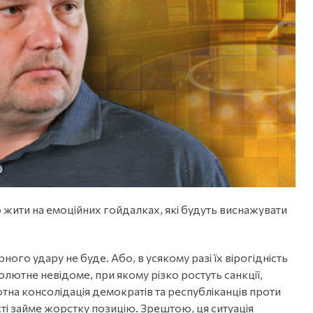
мо жити на емоційних гойдалках, які будуть виснажувати
ого удару не буде. Або, в усякому разі їх вірогідність
лютне невідоме, при якому різко ростуть санкції,
тна консолідація демократів та республіканців проти
сті займе жорстку позицію. Зрештою, ця ситуація