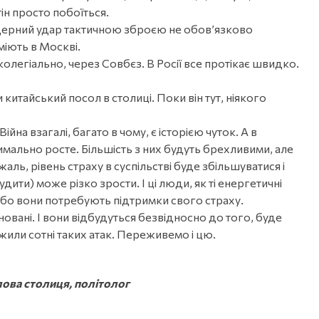
ін просто побоїться.
 Ядерний удар тактичною зброєю не обовʼязково
міють в Москві.
олегіально, через Совбєз. В Росії все протікає швидко.
китайський посол в столиці. Поки він тут, ніякого
на взагалі, багато в чому, є історією чуток. А в
имально росте. Більшість з них будуть брехливими, але
жаль, рівень страху в суспільстві буде збільшуватися і
удити) може різко зрости. І ці люди, як ті енергетичні
е, бо вони потребують підтримки свого страху.
новані. І вони відбудуться безвідносно до того, буде
ежили сотні таких атак. Переживемо і цю.
лова столиця, політолог