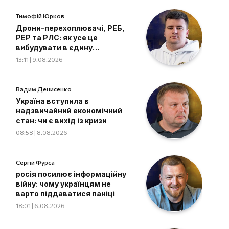
Тимофій Юрков
Дрони-перехоплювачі, РЕБ,
РЕР та РЛС: як усе це
вибудувати в єдину
екосистему
13:11 | 9.08.2026
Вадим Денисенко
Україна вступила в
надзвичайний економічний
стан: чи є вихід із кризи
08:58 | 8.08.2026
Сергій Фурса
росія посилює інформаційну
війну: чому українцям не
варто піддаватися паніці
18:01 | 6.08.2026