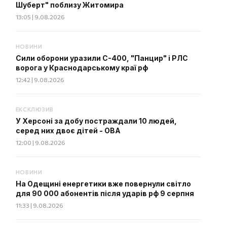
Шуберт" поблизу Житомира
13:05 | 9.08.2026
НОВИНИ
Сили оборони уразили С-400, "Панцир" і РЛС
ворога у Краснодарському краї рф
12:42 | 9.08.2026
ЕКСКЛЮЗИВ
У Херсоні за добу постраждали 10 людей,
серед них двоє дітей - ОВА
12:00 | 9.08.2026
НОВИНИ
На Одещині енергетики вже повернули світло
для 90 000 абонентів після ударів рф 9 серпня
11:33 | 9.08.2026