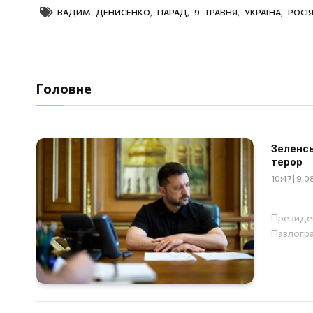
ВАДИМ ДЕНИСЕНКО
,
ПАРАД
,
9 ТРАВНЯ
,
УКРАЇНА
,
РОСІ
Головне
Зеленсь
терор
10:47 | 9.
Президен
Павлогр