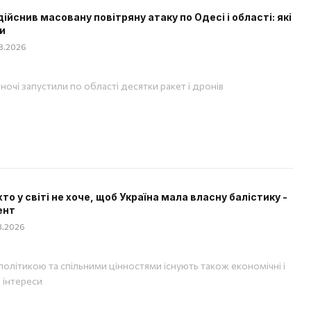
дійснив масовану повітряну атаку по Одесі і області: які
и
08.2026
вночі запустили по області десятки ракет і дронів
хто у світі не хоче, щоб Україна мала власну балістику -
ент
08.2026
політикою та спільними цінностями існують також економічні і
і інтереси