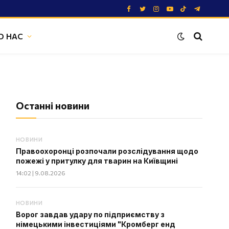
Facebook
Twitter
Instagram
YouTube
TikTok
Telegram
О НАС
Останні новини
НОВИНИ
Правоохоронці розпочали розслідування щодо
пожежі у притулку для тварин на Київщині
14:02 | 9.08.2026
НОВИНИ
Ворог завдав удару по підприємству з
німецькими інвестиціями "Кромберг енд