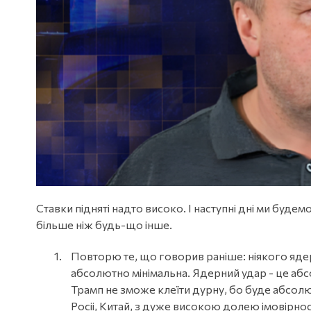
Ставки підняті надто високо. І наступні дні ми буде
більше ніж будь-що інше.
Повторю те, що говорив раніше: ніякого ядерн
абсолютно мінімальна. Ядерний удар - це абсо
Трамп не зможе клеїти дурну, бо буде абсолю
Росіі, Китай, з дуже високою долею імовірно