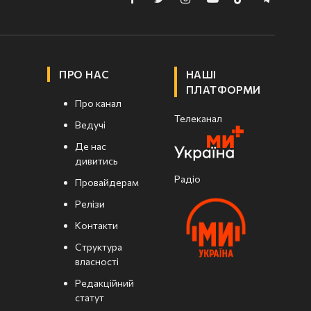
Facebook
Twitter
Instagram
YouTube
TikTok
Telegram
ПРО НАС
НАШІ
ПЛАТФОРМИ
Про канал
Телеканал
Ведучі
Де нас
дивитись
Радіо
Провайдерам
Релізи
Контакти
Структура
власності
Редакційний
статут