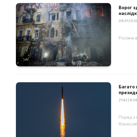
Ворог з
наслідк
09:31 | 9.
Росіяни 
Багато 
презид
21:42 | 8.
Поряд з 
бізнесов