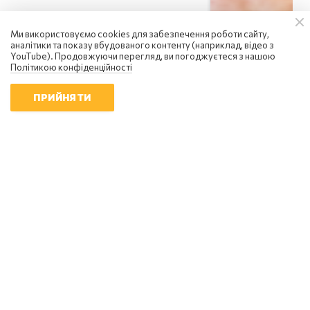
Ми використовуємо cookies для забезпечення роботи сайту,
аналітики та показу вбудованого контенту (наприклад, відео з
YouTube). Продовжуючи перегляд, ви погоджуєтеся з нашою
Політикою конфіденційності
ПРИЙНЯТИ
Сергій Фурса
росія посилює інформаційну
війну: чому українцям не варто
піддаватися паніці
18:01 | 6.08.2026