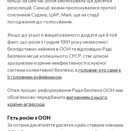
більш-за цей час росія заблокувала ще десятки
резолюцій. Санкції, якими пропонувалися проти іі
союзників Судану, ЦАР, Малі, ще на стадії
погодження до голосування.
Якщо до усього вищесказаного додати ще й той
факт, що росія з грудня 1991 року незаконно і
безпідставно зайняла в ООН та відповідно Раді
Безпеки місце колишнього СРСР, стає цілком
зрозумілим коріння неефективності існуючої
системи колективної безпеки, а
головне-хто саме є
її головним руйнівником
.
Отже процес реформування Ради Безпеки ООН має
обовʼязково передбачити
вигнанням з нього
країни-агресора
.
Геть росію з ООН
За останні десятиліття десятки країн ставали членами