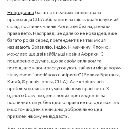
Нещодавно
багатьох неабияк схвилювала
пропозиція США збільшити на шість країн існуючий
склад постійних членів Ради, але без надання їм
права вето. Насправді це далеко не нова ідея, вже
багато років серед претендентів на такі місця
називають Бразилію, Індію, Німеччину, Японію, і
можливо ще дві найбільші країни Африки. Є
поширеною думка, що за своїм впливом та
потенціалом вони заслуговують зайняти місце поруч
з існуючою "постійною пʼятіркою" (Велика Британія,
Китай, Франція, росія, США). Але коріння всіх
проблем полягає у сумнозвісному праві вето. З
одного боку, жоден з нових претендентів на
постійний статус без цього права не погодиться, а з
іншого- жоден з нинішніх добровільно цей
привілей нікому не віддасть.
Але короткий погляд в історію переконує: головна