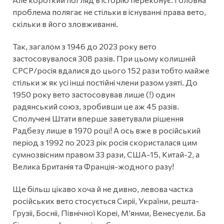
проблема полягає не стільки в існуванні права вето,
скільки в його зловживанні.
Так, загалом з 1946 до 2023 року вето
застосовувалося 308 разів. При цьому колишній
СРСР/росія вдалися до цього 152 рази тобто майже
стільки ж як усі інші постійні члени разом узяті. До
1950 року вето застосовував лише (!) один
радянський союз, зробивши це аж 45 разів.
Сполучені Штати вперше заветували рішення
Радбезу лише в 1970 році! А ось вже в російський
період з 1992 по 2023 рік росія скористалася цим
сумнозвісним правом 33 рази, США-15, Китай-2, а
Велика Британія та Франція-жодного разу!
Ще більш цікаво хоча й не дивно, левова частка
російських вето стосується Сиріі, України, решта-
Грузіі, Босніі, Північної Кореі, Мʼянми, Венесуели. Ба