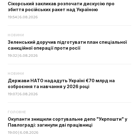
Сікорський закликав розпочати дискусію про
збиття російських ракет над Україною
19:54 | 6.08.2026
НОВИНИ
Зеленський доручив підготувати план спеціальної
санкційної операції проти росії
19:32 | 6.08.2026
НОВИНИ
Держави НАТО нададуть Україні €70 млрд на
озброєння та навчання у 2026 році
19:07 | 6.08.2026
ГОЛОВНЕ
Окупанти знищили сортувальне депо "Укрпошти" у
Павлограді: загинули дві працівниці
19:00 | 6.08.2026