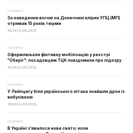
НОВИНИ
За наведення вогню на Донеччині клірик УПЦ (МП)
отримав 15 років тюрми
18:39 | 6.08.2026
НОВИНИ
Оформлювали фіктивну мобілізацію у реєстрі
"Оберіг": посадовцям ТЦК повідомили про підозру
18:39 | 6.08.2026
НОВИНИ
У Лейпцигу біля українського літака знайшли дрон із
вибухівкою
18:06 | 6.08.2026
НОВИНИ
В Україні з’явилося нове свято: коли