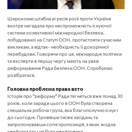
Широкомасштабна агресія росіі проти України
вкотре нагадала про неспроможність існуючої
системи колективної міжнародної безпеки,
побудованої на Статуті ООН, протистояти сучасним
викликам, а відтак- необхідність її докорінної
перебудови. Говорячи про це, міжнародні політики
та експерти в першу чергу мають на увазі
реформування Ради Безпеки ООН. Спробуємо
розібратися.
Головна проблема права вето
Історія про "реформу" Ради тягнеться вже понад 30
років, коли заради цього в ООН була створена
спеціальна робоча група, яка благополучно існує і
до сьогодні. Провівши тисячі засідань та
запропонувавши сотні пропозицій, з яких жодна
серйозна так і не була реалізована.