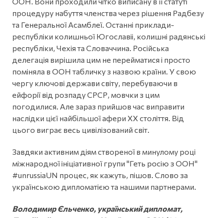
ООН. Вони проходили чітко виписану в її статуті
процедуру набуття членства через рішення Радбезу
та Генеральної Асамблеї. Останні приклади-
республіки колишньої Югославіі, колишні радянські
республіки, Чехія та Словаччина. Російська
делегація вирішила цим не перейматися і просто
поміняла в ООН табличку з назвою країни. У свою
чергу ключові держави світу, перебуваючи в
ейфорії від розпаду СРСР, мовчки з цим
погодилися. Але зараз прийшов час виправити
наслідки цієї найбільшої афери ХХ століття. Від
цього виграє весь цивілізований світ.
Завдяки активним діям створеної в минулому році
міжнародної ініціативної групи "Геть росію з ООН"
#unrussiaUN процес, як кажуть, пішов. Слово за
українською дипломатією та нашими партнерами.
Володимир Єльченко, український дипломат,