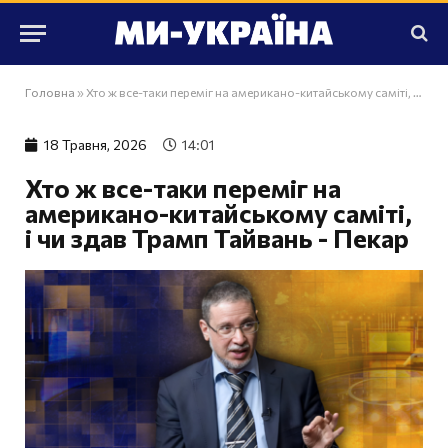
Головна
»
Хто ж все-таки переміг на американо-китайському саміті, і чи здав Трамп Тайвань - Пекар
18 Травня, 2026
14:01
Хто ж все-таки переміг на
американо-китайському саміті,
і чи здав Трамп Тайвань - Пекар