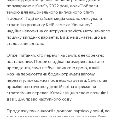
популярною в Китаї у 2022 році, коли її обрали
темою для національного випускного іспиту
(гаокао). Тоді китайські медіа масово описували
стратегію розвитку КНР саме як "беньшоу" —
надійна непохитна конструкція замість метушливого
пошуку вигідних варіантів. Ви ж не думаєте, що це
сталося випадково.
Отже, питання, хто переміг на саміті, є некоректно
поставленим. Попри сподівання американського
президента, саміт не був швидкою грою, в якій
можна перемогти чи бодай отримати вагому
перевагу, яку можна продемонструвати. Саміт став
проміжною точкою у довгій грі на отримання
стратегічних переваг. Китай зміцнив свою позицію і
дав США право наступного ходу.
Продовжуючи аналогії з довгою партією у вейці, по
суті, Сі дав зрозуміти Трампу: ти можеш розгрібати