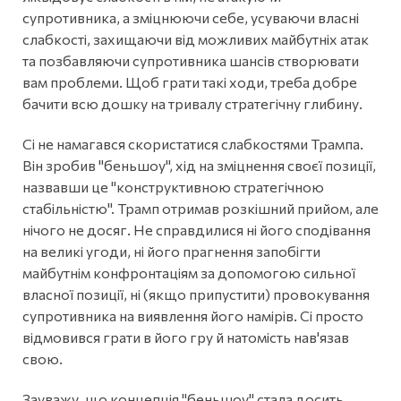
супротивника, а зміцнюючи себе, усуваючи власні
слабкості, захищаючи від можливих майбутніх атак
та позбавляючи супротивника шансів створювати
вам проблеми. Щоб грати такі ходи, треба добре
бачити всю дошку на тривалу стратегічну глибину.
Сі не намагався скористатися слабкостями Трампа.
Він зробив "беньшоу", хід на зміцнення своєї позиції,
назвавши це "конструктивною стратегічною
стабільністю". Трамп отримав розкішний прийом, але
нічого не досяг. Не справдилися ні його сподівання
на великі угоди, ні його прагнення запобігти
майбутнім конфронтаціям за допомогою сильної
власної позиції, ні (якщо припустити) провокування
супротивника на виявлення його намірів. Сі просто
відмовився грати в його гру й натомість нав'язав
свою.
Зауважу, що концепція "беньшоу" стала досить