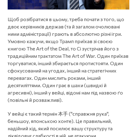
Щоб розібратися в цьому, треба почати з того, що
двоє керівників держав (та й загалом очолювані
ними адміністрації) грають в абсолютно різні ігри.
Умовно кажучи, якщо Трамп приїхав зі своєю
книгою The Art of the Deal, то Сі зустрічав його з
традиційним трактатом The Art of War. Один приїхав
торгуватися, інший збирається протистояти. Один
сфокусований на угодах, інший на стратегічних
перевагах. Один мислить роками, інший
десятиліттями. Один грає в шахи (швидкі й
агресивні), інший у вейці, відомі нам під назвою ґо
(повільні й розважливі).
У вейці є такий термін 本手 ("справжня рука",
беньшоу, японською хонте). Це правильний,
надійний хід, який посилює вашу структуру та
ліквідовує слабкості в ній, не атакуючи