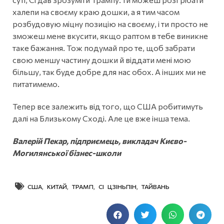
халепи на своєму краю дошки, а я тим часом
розбудовую міцну позицію на своєму, і ти просто не
зможеш мене вкусити, якщо раптом в тебе виникне
таке бажання. Тож подумай про те, щоб забрати
свою меншу частину дошки й віддати мені мою
більшу, так буде добре для нас обох. А інших ми не
питатимемо.
Тепер все залежить від того, що США робитимуть
далі на Близькому Сході. Але це вже інша тема.
Валерій Пекар, підприємець, викладач Києво-
Могилянської бізнес-школи
США
,
КИТАЙ
,
ТРАМП
,
СІ ЦЗІНЬПІН
,
ТАЙВАНЬ