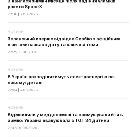
З’явилися знімки Місяця після падіння уламків
ракети SpaceX
22:36 | 6.08.2026
НОВИНИ
Зеленський вперше відвідає Сербію з офіційним
візитом: названо дату та ключові теми
22:25 | 6.08.2026
НОВИНИ
В Україні розподілятимуть електроенергію по-
новому: деталі
22:04 | 6.08.2026
НОВИНИ
Відмовляли у меддопомозі та примушували йти в
армію: Україна евакуювала з ТОТ 34 дитини
21:48 | 6.08.2026