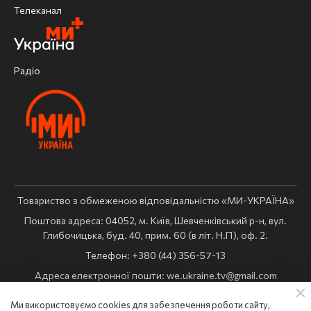
Телеканал
Радіо
Товариство з обмеженою відповідальністю «МИ-УКРАЇНА»
Поштова адреса: 04052, м. Київ, Шевченківський р-н, вул.
Глибочицька, буд. 40, прим. 60 (в літ. Н.П), оф. 2.
Телефон: +380 (44) 356-57-13
Адреса електронної пошти:
we.ukraine.tv@gmail.com
Комерційний відділ:
reklama@weukraine.tv
Ми використовуємо cookies для забезпечення роботи сайту,
Ідентифікатор медіа в Реєстрі суб’єктів у сфері медіа: R10-