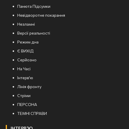
Панюта Підсумки
Невідворотне покарання
Незламні
Версії реальності
Режим дна
Є ВИХІД
Серйозно
На Часі
Інтерв'ю
Лінія фронту
Стріми
ПЕРСОНА
ТЕМНІ СПРАВИ
ІНТЕРВ'Ю