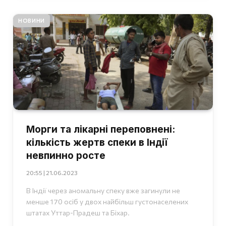
НОВИНИ
Морги та лікарні переповнені:
кількість жертв спеки в Індії
невпинно росте
20:55 | 21.06.2023
В Індії через аномальну спеку вже загинули не
менше 170 осіб у двох найбільш густонаселених
штатах Уттар-Прадеш та Біхар.