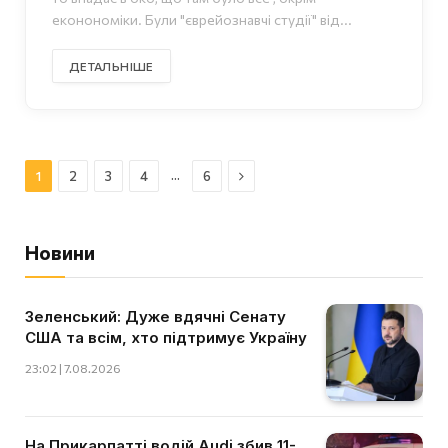
еконономіки. Були "єврейознавчі студії" від...
ДЕТАЛЬНІШЕ
Далі
…
1
2
3
4
6
Новини
Зеленський: Дуже вдячні Сенату
США та всім, хто підтримує Україну
23:02 | 7.08.2026
На Прикарпатті водій Audi збив 11-