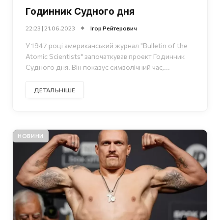
Годинник Судного дня
22:23 | 21.06.2023
Ігор Рейтерович
У 1947 році американський журнал "Bulletin of the
Atomic Scientists" започаткував проект Годинник
Судного дня. Він показує символічний час,...
ДЕТАЛЬНІШЕ
НОВИНИ