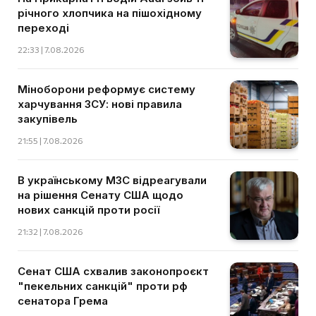
річного хлопчика на пішохідному
переході
22:33 | 7.08.2026
Міноборони реформує систему
харчування ЗСУ: нові правила
закупівель
21:55 | 7.08.2026
В українському МЗС відреагували
на рішення Сенату США щодо
нових санкцій проти росії
21:32 | 7.08.2026
Сенат США схвалив законопроєкт
"пекельних санкцій" проти рф
сенатора Грема