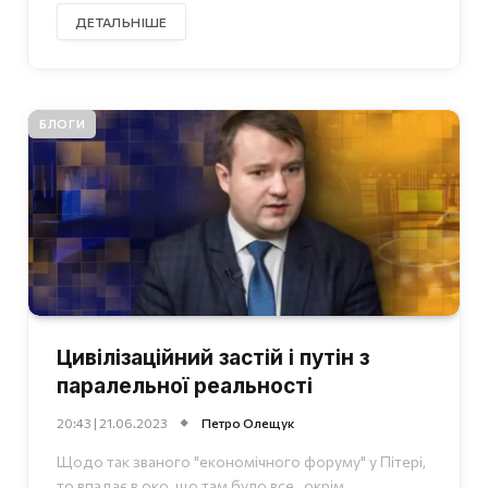
ДЕТАЛЬНІШЕ
БЛОГИ
Цивілізаційний застій і путін з
паралельної реальності
20:43 | 21.06.2023
Петро Олещук
Щодо так званого "економічного форуму" у Пітері,
то впадає в око, що там було все , окрім