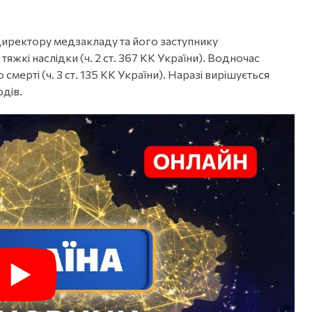
иректору медзакладу та його заступнику
яжкі наслідки (ч. 2 ст. 367 КК України). Водночас
мерті (ч. 3 ст. 135 КК України). Наразі вирішується
одів.