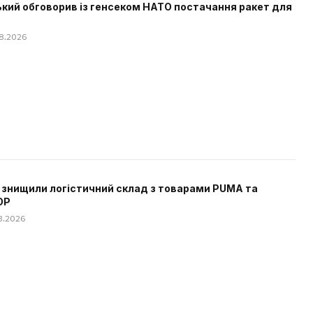
кий обговорив із генсеком НАТО постачання ракет для
08.2026
 знищили логістичний склад з товарами PUMA та
OP
08.2026