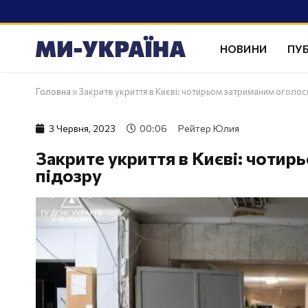
НОВИНИ
ПУБ
Головна
»
Закрите укриття в Києві: чотирьом затриманим оголос
3 Червня, 2023
00:06
Рейтер Юлия
Закрите укриття в Києві: чоти
підозру