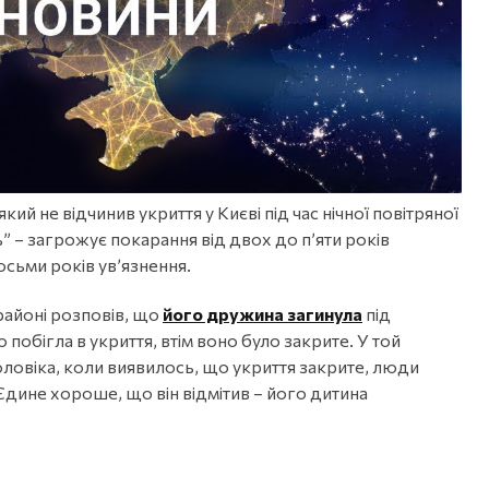
ий не відчинив укриття у Києві під час нічної повітряної
ь” – загрожує покарання від двох до п’яти років
осьми років ув’язнення.
айоні розповів, що
його дружина загинула
під
побігла в укриття, втім воно було закрите. У той
оловіка, коли виявилось, що укриття закрите, люди
. Єдине хороше, що він відмітив – його дитина