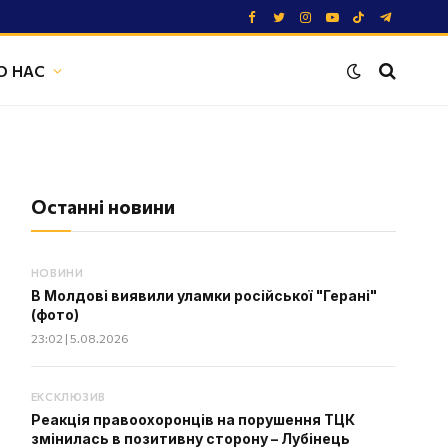
Facebook
Twitter
Instagram
YouTube
TikTok
Telegram
О НАС
Останні новини
НОВИНИ
В Молдові виявили уламки російської "Герані"
(фото)
23:02 | 5.08.2026
ЕКСКЛЮЗИВ
Реакція правоохоронців на порушення ТЦК
змінилась в позитивну сторону – Лубінець