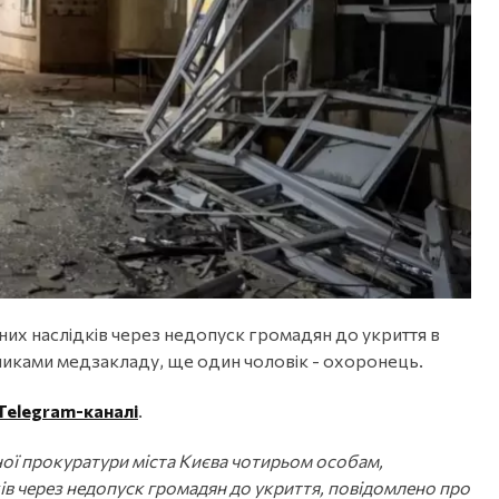
их наслідків через недопуск громадян до укриття в
вниками медзакладу, ще один чоловік - охоронець.
Telegram-каналі
.
ої прокуратури міста Києва чотирьом особам,
ів через недопуск громадян до укриття, повідомлено про