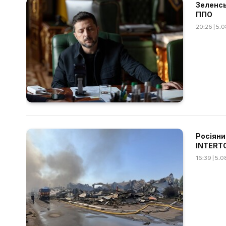
Зеленсь
ППО
20:26 | 5.
Росіяни
INTERT
16:39 | 5.