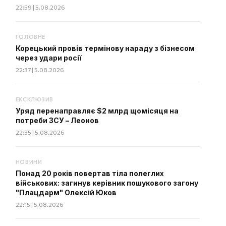
22:59 | 5.08.2026
ГОЛОВНЕ
Корецький провів термінову нараду з бізнесом
через удари росії
22:37 | 5.08.2026
ЕКСКЛЮЗИВ
Уряд перенаправляє $2 млрд щомісяця на
потреби ЗСУ – Леонов
22:35 | 5.08.2026
НОВИНИ
Понад 20 років повертав тіла полеглих
військових: загинув керівник пошукового загону
"Плацдарм" Олексій Юков
22:15 | 5.08.2026