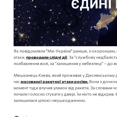
Як повідомляли "Ми-Україна" раніше, з охоронцем, як
атаки,
проводили слідчі дії
. За “службову недбаліст
позбавлення волі, за “залишення у небезпеці” – до в
Мешканець Києва, який проживає у Деснянському р
час
масованої ракетної атаки росіян.
Вона з дочкою 
момент туди влучив уламок від ракети. За словами ч
почали голосно стукати у двері. Їм ніхто не відкрив
залишилася цілою і неушкодженою.