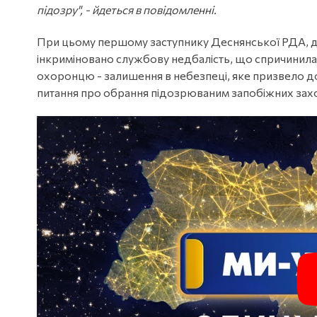
підозру", - йдеться в повідомленні.
При цьому першому заступнику Деснянської РДА, д
інкриміновано службову недбалість, що спричинила т
охоронцю - залишення в небезпеці, яке призвело до с
питання про обрання підозрюваним запобіжних зах