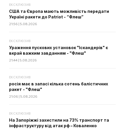
ЕКСКЛЮЗИВ
США та Європа мають можливість передати
Україні ракети до Patriot - “Флеш”
21:56 | 5.08.2026
ЕКСКЛЮЗИВ
Ураження пускових установок "Іскандерів" є
вкрай важким завданням - "Флеш"
21:44 | 5.08.2026
ЕКСКЛЮЗИВ
росія має в запасі кілька сотень балістичних
ракет - "Флеш"
21:06 | 5.08.2026
ЕКСКЛЮЗИВ
На Запоріжжі захистили на 73% транспорт та
інфраструктуру від атак рф – Коваленко