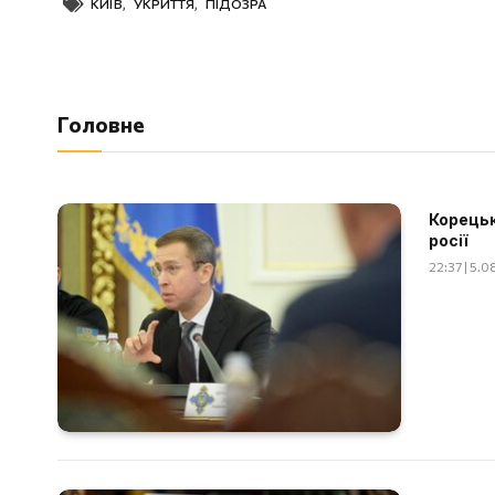
КИЇВ
,
УКРИТТЯ
,
ПІДОЗРА
Головне
Корецьк
росії
22:37 | 5.