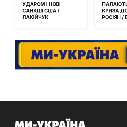
УДАРОМ І НОВІ
ПАЛАЮТЬ
САНКЦІЇ США /
КРИЗА Д
ЛАКІЙЧУК
РОСІЯН /