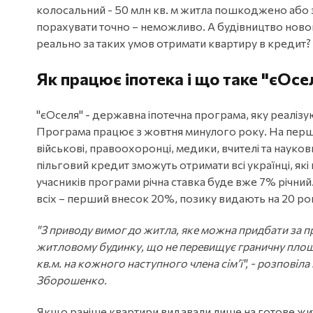
колосальний - 50 млн кв. м житла пошкоджено або 
порахувати точно – неможливо. А будівництво ново
реально за таких умов отримати квартиру в кредит?
Як працює іпотека і що таке "єОсе
"єОселя" - державна іпотечна програма, яку реалізу
Програма працює з жовтня минулого року. На першо
військові, правоохоронці, медики, вчителі та науковц
пільговий кредит зможуть отримати всі українці, як
учасників програми річна ставка буде вже 7% річний
всіх – перший внесок 20%, позику видають на 20 рок
"З приводу вимог до житла, яке можна придбати за 
житловому будинку, що не перевищує граничну площу
кв.м. на кожного наступного члена сім’ї", - розпові
Зборошенко.
Якщо раніше квартири видавали лише на готове жит