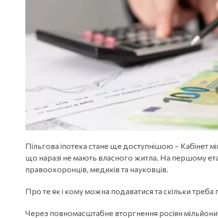
Пільгова іпотека стане ще доступнішою – Кабінет мі
що наразі не мають власного житла. На першому ет
правоохоронців, медиків та науковців.
Про те як і кому можна подаватися та скільки треба 
Через повномасштабне вторгнення росіян мільйони 