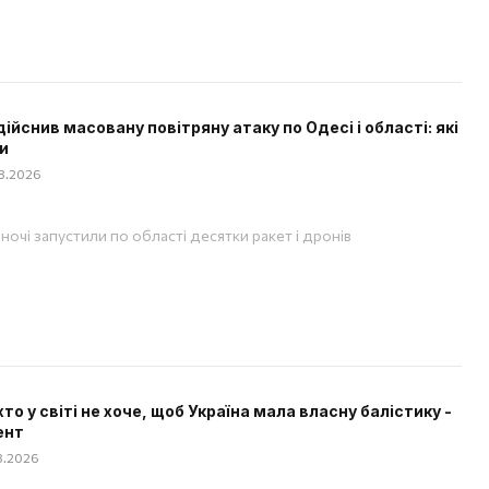
дійснив масовану повітряну атаку по Одесі і області: які
и
08.2026
вночі запустили по області десятки ракет і дронів
хто у світі не хоче, щоб Україна мала власну балістику -
ент
08.2026