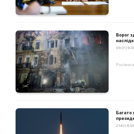
Ворог з
наслідк
09:31 | 9.
Росіяни 
Багато 
презид
21:42 | 8.