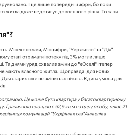
зруйновано. І це лише попередні цифри, бо поки
го житла дуже недотягує довоєнного рівня. То ж чи
ля"?
ють Мінекономіки, Мінцифри, "Укржитло" та "Дія".
му етапі отримати іпотеку під 3% могли лише
і. Та днями уряд схвалив зміни до "єОселі" і тепер
і не мають власного житла. Щоправда, для нових
. Для старих вже не зміниться нічого. Єдина умова для
ів.
програмою. Це може бути квартира у багатоквартирному
. Граничною площею є 52,5 кв.м на одну особу, плюс 21
ла керівниця комунікацій "Укрфінжитла"Анжеліка
ло, зараз взяти іпотеку можна у будинку, що лише