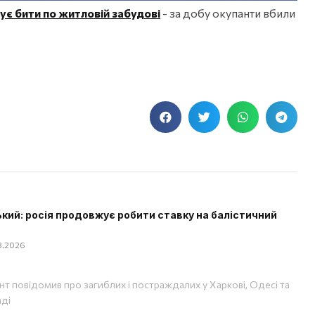
є бити по житловій забудові
- за добу окупанти вбили
кий: росія продовжує робити ставку на балістичний
08.2026
т повідомив про загиблих і постраждалих у Харкові, Одесі та
аді