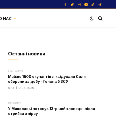
Facebook
Twitter
Instagram
YouTube
TikTok
Telegram
О НАС
Останні новини
ГОЛОВНЕ
Майже 1500 окупантів ліквідували Сили
оборони за добу - Генштаб ЗСУ
07:31 | 10.08.2026
НОВИНИ
У Миколаєві потонув 13-річий хлопець, після
стрибка з пірсу