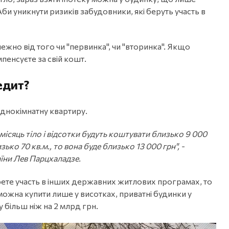
би уникнути ризиків забудовники, які беруть участь в
ежно від того чи "первинка", чи "вторинка". Якщо
енсуєте за свій кошт.
едит?
однокімнатну квартиру.
 місяць тіло і відсотки будуть коштувати близько 9 000
ко 70 кв.м., то вона буде близько 13 000 грн", -
їни Лев Парцхаладзе.
рете участь в інших державних житлових програмах, то
можна купити лише у висотках, приватні будинки у
 більш ніж на 2 млрд грн.