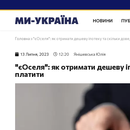
НОВИНИ
ПУБ
Головна
»
"єОселя": як отримати дешеву іпотеку та скільки дов
13 Липня, 2023
12:20
Янішевська Юлія
"єОселя": як отримати дешеву і
платити