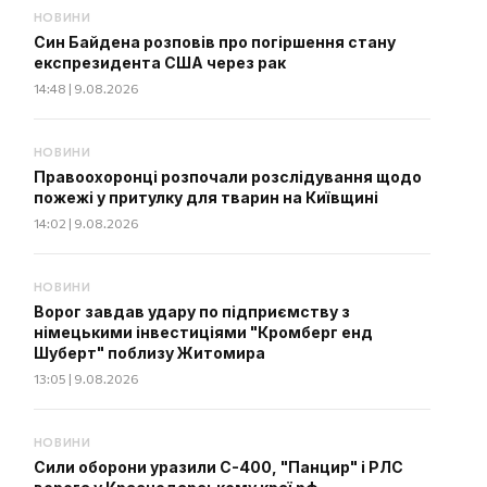
НОВИНИ
Син Байдена розповів про погіршення стану
експрезидента США через рак
14:48 | 9.08.2026
НОВИНИ
Правоохоронці розпочали розслідування щодо
пожежі у притулку для тварин на Київщині
14:02 | 9.08.2026
НОВИНИ
Ворог завдав удару по підприємству з
німецькими інвестиціями "Кромберг енд
Шуберт" поблизу Житомира
13:05 | 9.08.2026
НОВИНИ
Сили оборони уразили С-400, "Панцир" і РЛС