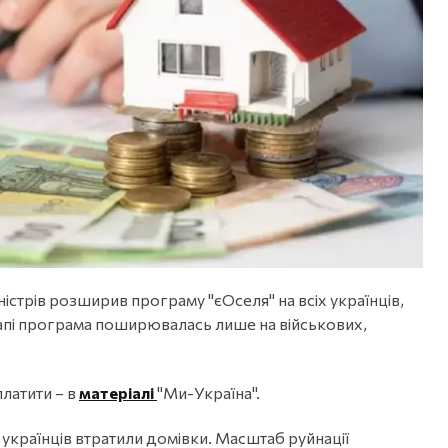
ністрів розширив програму "єОселя" на всіх українців,
апі програма поширювалась лише на військових,
платити – в
матеріалі
"Ми-Україна".
українців втратили домівки. Масштаб руйнації