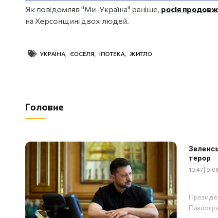
Як повідомляв "Ми-Україна" раніше,
росія продовжу
на Херсонщині двох людей.
УКРАЇНА
,
ЄОСЕЛЯ
,
ІПОТЕКА
,
ЖИТЛО
Головне
Зеленсь
терор
10:47 | 9.
Президен
Павлогр