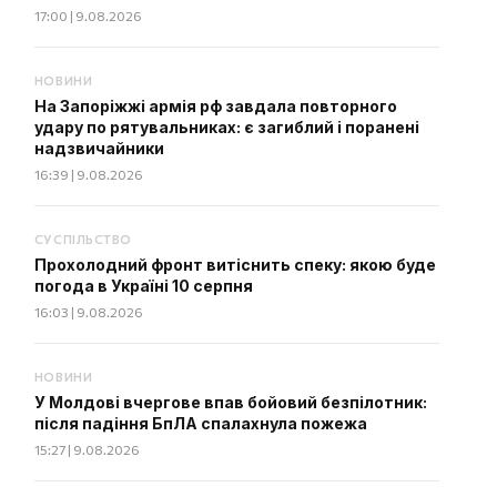
17:00 | 9.08.2026
НОВИНИ
На Запоріжжі армія рф завдала повторного
удару по рятувальниках: є загиблий і поранені
надзвичайники
16:39 | 9.08.2026
СУСПІЛЬСТВО
Прохолодний фронт витіснить спеку: якою буде
погода в Україні 10 серпня
16:03 | 9.08.2026
НОВИНИ
У Молдові вчергове впав бойовий безпілотник:
після падіння БпЛА спалахнула пожежа
15:27 | 9.08.2026