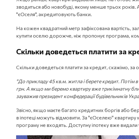
зводиться або новобуді, якому менше трьох років. А
"єОселя", акредитовують банки.
На кожен квадратний метр зафіксована вартість, зал
купити оселю дорожче, ніж пропонує програма, комп
Скільки доведеться платити за кр
Скільки доведеться платити за кредит, скажімо, за 
"До прикладу 45 кв.м. житла і берете кредит. Потім в
грн. А якщо ми беремо квартиру вже трикімнатну близь
зауважив президент конфедерації будівельників Укра
Звісно, якщо маєте багато кредитних боргів або бе
в іпотеці можуть відмовити. За "єОселею" квартиру 
програму не входять. Доступну іпотеку вже видали у