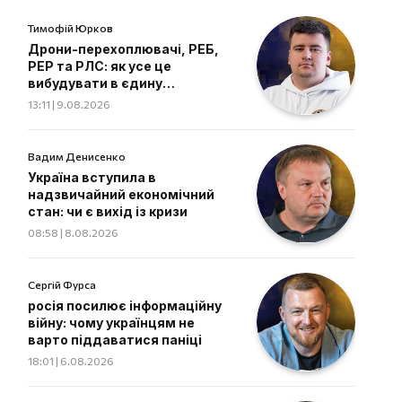
Тимофій Юрков
Дрони-перехоплювачі, РЕБ,
РЕР та РЛС: як усе це
вибудувати в єдину
екосистему
13:11 | 9.08.2026
Вадим Денисенко
Україна вступила в
надзвичайний економічний
стан: чи є вихід із кризи
08:58 | 8.08.2026
Сергій Фурса
росія посилює інформаційну
війну: чому українцям не
варто піддаватися паніці
18:01 | 6.08.2026