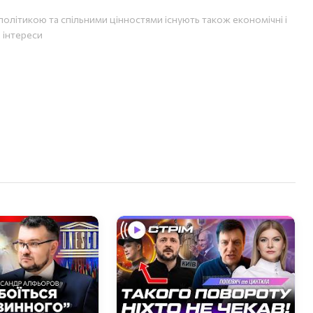
політикою та спільними цінностями існують також економічні і
і інтереси