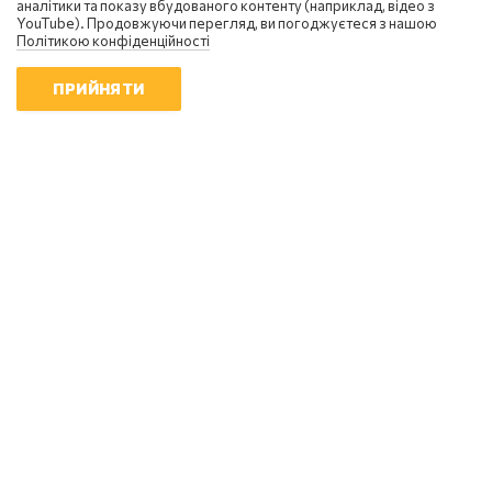
аналітики та показу вбудованого контенту (наприклад, відео з
YouTube). Продовжуючи перегляд, ви погоджуєтеся з нашою
Політикою конфіденційності
ПРИЙНЯТИ
Сергій Фурса
Масовані удари балістикою не