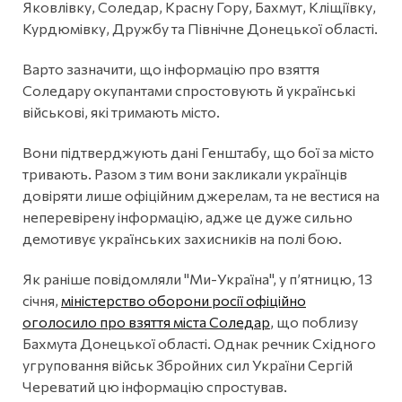
Яковлівку, Соледар, Красну Гору, Бахмут, Кліщіївку,
Курдюмівку, Дружбу та Північне Донецької області.
Варто зазначити, що інформацію про взяття
Соледару окупантами спростовують й українські
військові, які тримають місто.
Вони підтверджують дані Генштабу, що бої за місто
тривають. Разом з тим вони закликали українців
довіряти лише офіційним джерелам, та не вестися на
неперевірену інформацію, адже це дуже сильно
демотивує українських захисників на полі бою.
Як раніше повідомляли "Ми-Україна", у п’ятницю, 13
січня,
міністерство оборони росії офіційно
оголосило про взяття міста Соледар
, що поблизу
Бахмута Донецької області. Однак речник Східного
угруповання військ Збройних сил України Сергій
Череватий цю інформацію спростував.