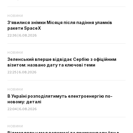
НОВИНИ
З’явилися знімки Місяця після падіння уламків
ракети SpaceX
22:36 | 6.08.2026
НОВИНИ
Зеленський вперше відвідає Сербію з офіційним
візитом: названо дату та ключові теми
22:25 | 6.08.2026
НОВИНИ
В Україні розподілятимуть електроенергію по-
новому: деталі
22:04 | 6.08.2026
НОВИНИ
Відмовляли у меддопомозі та примушували йти в