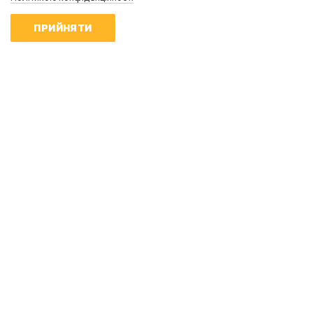
Сергій Фурса
ПРИЙНЯТИ
Масовані удари балістикою не
приносять росії перемоги - Фурса
20:10 | 5.08.2026