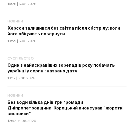
14:26 | 6.08.2026
НОВИНИ
Херсон залишився без світла після обстрілу: коли
його обіцяють повернути
13:59 | 6.08.2026
СУСПІЛЬСТВО
Один з найяскравіших зорепадів року побачать
українці у серпні: названо дату
13:17 | 6.08.2026
НОВИНИ
Без води кілька днів три громади
Дніпропетровщини: Корецький анонсував "жорсткі
висновки"
12:42 | 6.08.2026