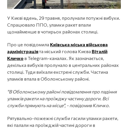
У Києві вдень, 29 травня, пролунали потужні вибухи.
Спрацювало ППО, уламки ракет впали
щонайменше в чотирьох районах столиці.
Про це повідомила
Київська міська військова
адміністрація
та міський голова Києва
Віталій
Кличко
в Telegram-каналах. Як зазначається,
декілька вибухів пролунало в центральних районах
столиці. Туди виїхали екстрені служби. Частина
уламків впала в Оболонському районі.
"В Оболонському районі повідомлення про падіння
уламків ракети на проїжджу частину дороги. Всі
служби прямують на місце", - повідомив Кличко.
Рятувально-пожежні служби гасили уламки ракети,
які палали на проїжджій частині дороги в