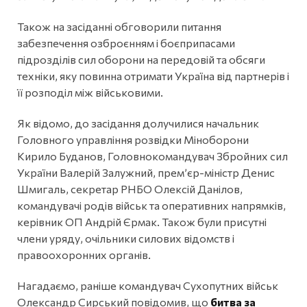
Також на засіданні обговорили питання
забезпечення озброєнням і боєприпасами
підрозділів сил оборони на передовій та обсяги
техніки, яку повинна отримати Україна від партнерів і
її розподіл між військовими.
Як відомо, до засідання долучилися начальник
Головного управління розвідки Міноборони
Кирило Буданов, Головнокомандувач Збройних сил
України Валерій Залужний, прем’єр-міністр Денис
Шмигаль, секретар РНБО Олексій Данілов,
командувачі родів військ та оперативних напрямків,
керівник ОП Андрій Єрмак. Також були присутні
члени уряду, очільники силових відомств і
правоохоронних органів.
Нагадаємо, раніше командувач Сухопутних військ
Олександр Сирський повідомив, що
битва за