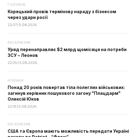
ГОЛОВНЕ
Корецький провів термінову нараду з бізнесом
через удари росії
22:37 | 5.08.2026
ЕКСКЛЮЗИВ
Уряд перенаправляє $2 млрд щомісяця на потреби
ЗСУ – Леонов
22:35 | 5.08.2026
НОВИНИ
Понад 20 років повертав тіла полеглих військових:
загинув керівник пошукового загону "Плацдарм"
Олексій Юков
22:15 | 5.08.2026
ЕКСКЛЮЗИВ
США та Європа мають можливість передати Україні
ракети до Patriot - “Флеш”