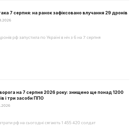
така 7 серпня: на ранок зафіксовано влучання 29 дронів
08.2026
ронів рф запустила по Україні в ніч з 6 на 7 серпня
ворога на 7 серпня 2026 року: знищено ще понад 1200
ів і три засоби ППО
08.2026
 втрати рф на сьогодні сягають 1 455 420 солдат