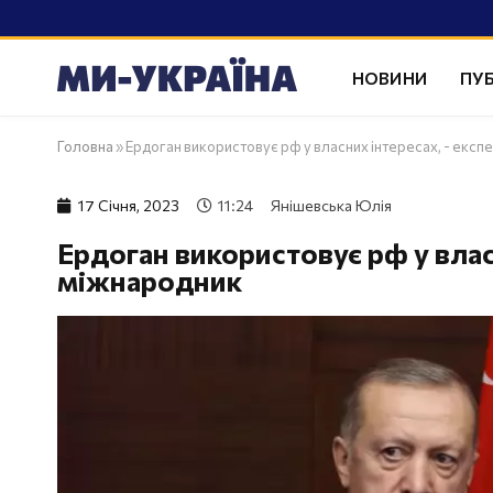
НОВИНИ
ПУБ
Головна
»
Ердоган використовує рф у власних інтересах, - екс
17 Сiчня, 2023
11:24
Янішевська Юлія
Ердоган використовує рф у власн
міжнародник