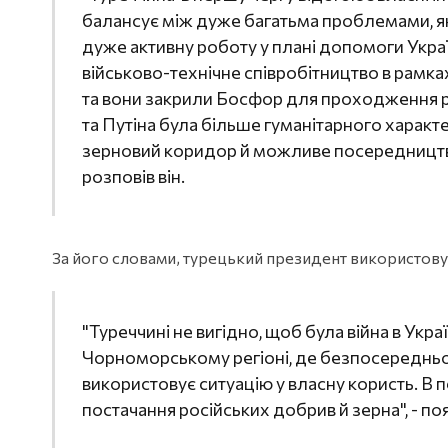
балансує між дуже багатьма проблемами, які є
дуже активну роботу у плані допомоги Україн
військово-технічне співробітництво в рамка
та вони закрили Босфор для проходження р
та Путіна була більше гуманітарного харак
зерновий коридор й можливе посередництво 
розповів він.
За його словами, турецький президент використовує
"Туреччині не вигідно, щоб була війна в Украї
Чорноморському регіоні, де безпосередньо
використовує ситуацію у власну користь. В
постачання російських добрив й зерна", - п