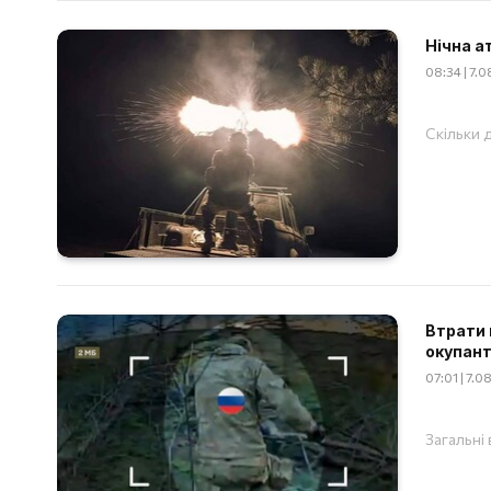
Нічна а
08:34 | 7.
Скільки д
Втрати 
окупант
07:01 | 7.
Загальні