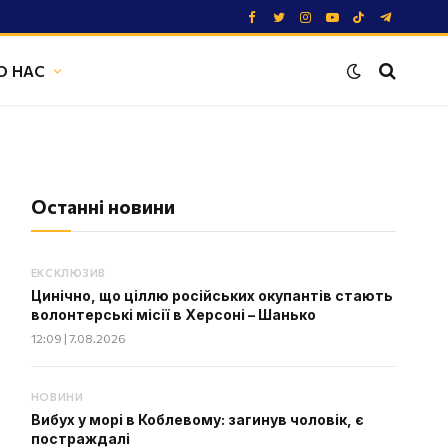
Facebook
Twitter
Instagram
YouTube
TikTok
Telegram
О НАС
Останні новини
ЕКСКЛЮЗИВ
Цинічно, що ціллю російських окупантів стають
волонтерські місії в Херсоні – Шанько
12:09 | 7.08.2026
НОВИНИ
Вибух у морі в Коблевому: загинув чоловік, є
постраждалі