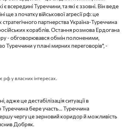
 всередині Туреччини, та які є ззовні. Він веде
і ще з початку військової агресії рф: це
х стратегічного партнерства Україна-Туреччина
осійських кораблів. Остання розмова Ердогана
теру - обговорювався обмін полоненими,
Туреччини у плані мирних переговорів", -
 рф у власних інтересах.
ні, адже це дестабілізація ситуації в
 Туреччина бере участь… Туреччина
 першу чергу це зерновий коридор й можливість
ояснив Добряк.