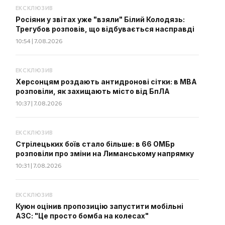
ЕКСКЛЮЗИВ
Росіяни у звітах уже "взяли" Білий Колодязь:
Трегубов розповів, що відбувається насправді
10:54 | 7.08.2026
ЕКСКЛЮЗИВ
Херсонцям роздають антидронові сітки: в МВА
розповіли, як захищають місто від БпЛА
10:37 | 7.08.2026
ЕКСКЛЮЗИВ
Стрілецьких боїв стало більше: в 66 ОМБр
розповіли про зміни на Лиманському напрямку
10:31 | 7.08.2026
ЕКСКЛЮЗИВ
Куюн оцінив пропозицію запустити мобільні
АЗС: "Це просто бомба на колесах"