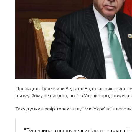
Президент Туреччини Реджеп Ердоган використовує
цьому, йому не вигідно, щоб в Україні продовжувала
Таку думку в ефірі телеканалу "Ми-Україна" висло
"Туреччина в першу чергу відстоює власні ін