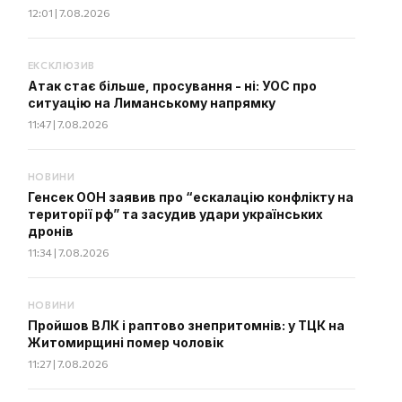
12:01 | 7.08.2026
ЕКСКЛЮЗИВ
Атак стає більше, просування - ні: УОС про
ситуацію на Лиманському напрямку
11:47 | 7.08.2026
НОВИНИ
Генсек ООН заявив про “ескалацію конфлікту на
території рф” та засудив удари українських
дронів
11:34 | 7.08.2026
НОВИНИ
Пройшов ВЛК і раптово знепритомнів: у ТЦК на
Житомирщині помер чоловік
11:27 | 7.08.2026