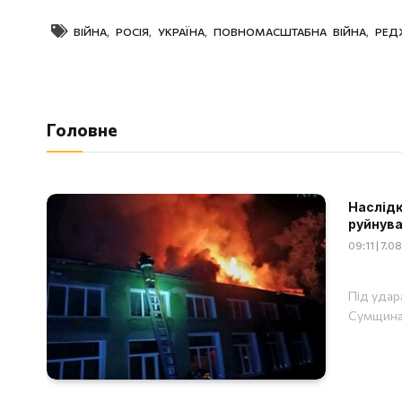
ВІЙНА
,
РОСІЯ
,
УКРАЇНА
,
ПОВНОМАСШТАБНА ВІЙНА
,
РЕД
Головне
Наслідки
руйнува
09:11 | 7.
Під удар
Сумщина