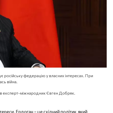
 російську федерацію у власних інтересах. При
сь війна.
вив експерт-міжнародник Євген Добряк.
тереси. Ердоган – це східний політик, який