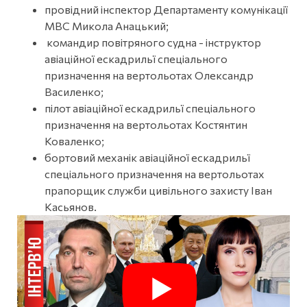
провідний інспектор Департаменту комунікації
МВС Микола Анацький;
командир повітряного судна - інструктор
авіаційної ескадрильї спеціального
призначення на вертольотах Олександр
Василенко;
пілот авіаційної ескадрильї спеціального
призначення на вертольотах Костянтин
Коваленко;
бортовий механік авіаційної ескадрильї
спеціального призначення на вертольотах
прапорщик служби цивільного захисту Іван
Касьянов.