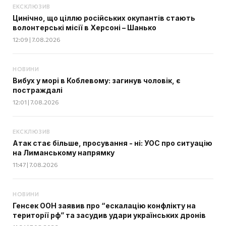
ЕКСКЛЮЗИВ
Цинічно, що ціллю російських окупантів стають
волонтерські місії в Херсоні – Шанько
12:09 | 7.08.2026
НОВИНИ
Вибух у морі в Коблевому: загинув чоловік, є
постраждалі
12:01 | 7.08.2026
ЕКСКЛЮЗИВ
Атак стає більше, просування - ні: УОС про ситуацію
на Лиманському напрямку
11:47 | 7.08.2026
НОВИНИ
Генсек ООН заявив про “ескалацію конфлікту на
території рф” та засудив удари українських дронів