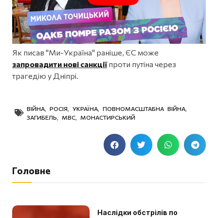
Як писав "Ми-Україна" раніше, ЄС може
запровадити нові санкції
проти путіна через
трагедію у Дніпрі.
ВІЙНА
,
РОСІЯ
,
УКРАЇНА
,
ПОВНОМАСШТАБНА ВІЙНА
,
ЗАГИБЕЛЬ
,
МВС
,
МОНАСТИРСЬКИЙ
Головне
Наслідки обстрілів по