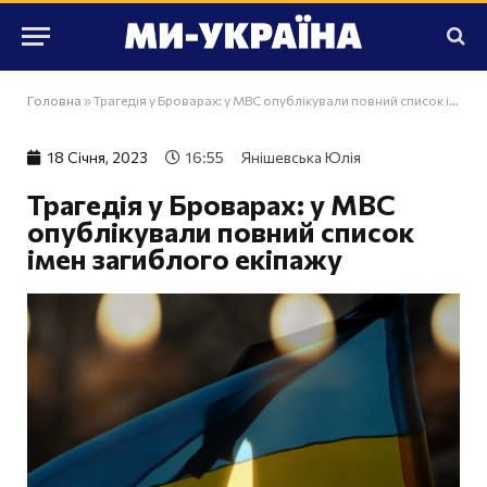
Головна
»
Трагедія у Броварах: у МВС опублікували повний список імен загиблого екіпажу
18 Сiчня, 2023
16:55
Янішевська Юлія
Трагедія у Броварах: у МВС
опублікували повний список
імен загиблого екіпажу